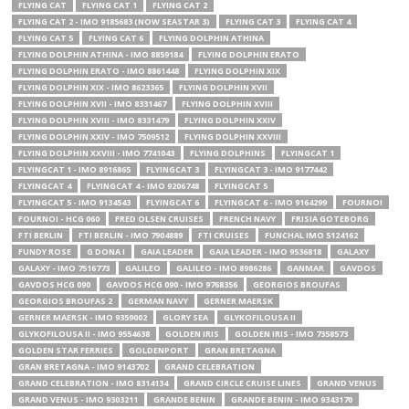
FLYING CAT
FLYING CAT 1
FLYING CAT 2
FLYING CAT 2 - IMO 9185683 (NOW SEASTAR 3)
FLYING CAT 3
FLYING CAT 4
FLYING CAT 5
FLYING CAT 6
FLYING DOLPHIN ATHINA
FLYING DOLPHIN ATHINA - IMO 8859184
FLYING DOLPHIN ERATO
FLYING DOLPHIN ERATO - IMO 8861448
FLYING DOLPHIN XIX
FLYING DOLPHIN XIX - IMO 8623365
FLYING DOLPHIN XVII
FLYING DOLPHIN XVII - IMO 8331467
FLYING DOLPHIN XVIII
FLYING DOLPHIN XVIII - IMO 8331479
FLYING DOLPHIN XXIV
FLYING DOLPHIN XXIV - IMO 7509512
FLYING DOLPHIN XXVIII
FLYING DOLPHIN XXVIII - IMO 7741043
FLYING DOLPHINS
FLYINGCAT 1
FLYINGCAT 1 - IMO 8916865
FLYINGCAT 3
FLYINGCAT 3 - IMO 9177442
FLYINGCAT 4
FLYINGCAT 4 - IMO 9206748
FLYINGCAT 5
FLYINGCAT 5 - IMO 9134543
FLYINGCAT 6
FLYINGCAT 6 - IMO 9164299
FOURNOI
FOURNOI - HCG 060
FRED OLSEN CRUISES
FRENCH NAVY
FRISIA GOTEBORG
FTI BERLIN
FTI BERLIN - IMO 7904889
FTI CRUISES
FUNCHAL IMO 5124162
FUNDY ROSE
G DONA I
GAIA LEADER
GAIA LEADER - IMO 9536818
GALAXY
GALAXY - IMO 7516773
GALILEO
GALILEO - IMO 8986286
GANMAR
GAVDOS
GAVDOS HCG 090
GAVDOS HCG 090 - IMO 9768356
GEORGIOS BROUFAS
GEORGIOS BROUFAS 2
GERMAN NAVY
GERNER MAERSK
GERNER MAERSK - IMO 9359002
GLORY SEA
GLYKOFILOUSA II
GLYKOFILOUSA II - IMO 9554638
GOLDEN IRIS
GOLDEN IRIS - IMO 7358573
GOLDEN STAR FERRIES
GOLDENPORT
GRAN BRETAGNA
GRAN BRETAGNA - IMO 9143702
GRAND CELEBRATION
GRAND CELEBRATION - IMO 8314134
GRAND CIRCLE CRUISE LINES
GRAND VENUS
GRAND VENUS - IMO 9303211
GRANDE BENIN
GRANDE BENIN - IMO 9343170