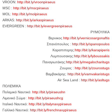
VROON:
http://bit.ly/vroonpiraeus
MSC :
http://bit.ly/mscpiraeus
MOL:
http://bit.ly/molpiraeus
ARKAS:
http://bit.ly/arkaspiraeus
EVERGREEN :
http://bit.ly/evergreenpiraeus
ΡΥΜΟΥΛΚΑ
Βερνικος
http://bit.ly/vernicosargonaftis
Σπανόπουλος :
http://bit.ly/spanopoulos
Καραπιπερης:
http://bit.ly/karapiperis
Λυμπουσακης:
http://bit.ly/lyboussakis
Παναγιωτάκης:
http://bit.ly/megalocharitugs
Ζουρος :
http://bit.ly/zourostugs
Βαμβακάρης:
http://bit.ly/vamvakaristugs
Air Sea Land :
http://bit.ly/asltugs
ΠΟΛΕΜΙΚΑ
Πολεμικό Ναυτικό:
http://bit.ly/piraeushn
Λιμενικό Σώμα :
http://bit.ly/piraeushcg
Ιταλικό Ναυτικό:
http://bit.ly/italynavypiraeus
Γαλλικό Ναυτικό:
http://bit.ly/frenchnavypiraeus