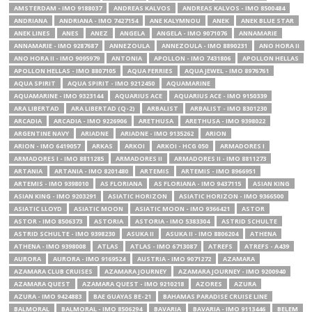
AMSTERDAM - IMO 9188037
ANDREAS KALVOS
ANDREAS KALVOS - IMO 8500484
ANDRIANA
ANDRIANA - IMO 7427154
ANE KALYMNOU
ANEK
ANEK BLUE STAR
ANEK LINES
ANES
ANEZ
ANGELA
ANGELA - IMO 9071076
ANNAMARIE
ANNAMARIE - IMO 9287687
ANNEZOULA
ANNEZOULA - IMO 8890231
ANO HORA II
ANO HORA II - IMO 9095979
ANTONIA
APOLLON - IMO 7431806
APOLLON HELLAS
APOLLON HELLAS - IMO 8807105
AQUA FERRIES
AQUA JEWEL - IMO 8976761
AQUA SPIRIT
AQUA SPIRIT - IMO 9212450
AQUAMARINE
AQUAMARINE - IMO 9323144
AQUARIUS ACE
AQUARIUS ACE - IMO 9150339
ARA LIBERTAD
ARA LIBERTAD (Q-2)
ARBALIST
ARBALIST - IMO 8301230
ARCADIA
ARCADIA - IMO 9226906
ARETHUSA
ARETHUSA - IMO 9398022
ARGENTINE NAVY
ARIADNE
ARIADNE - IMO 9135262
ARION
ARION - IMO 6419057
ARKAS
ARKOI
ARKOI - HCG 050
ARMADORES I
ARMADORES I - IMO 8811285
ARMADORES II
ARMADORES II - IMO 8811273
ARTANIA
ARTANIA - IMO 8201480
ARTEMIS
ARTEMIS - IMO 8966951
ARTEMIS - IMO 9398010
AS FLORIANA
AS FLORIANA - IMO 9437115
ASIAN KING
ASIAN KING - IMO 9203291
ASIATIC HORIZON
ASIATIC HORIZON - IMO 9366500
ASIATIC LLOYD
ASIATIC MOON
ASIATIC MOON - IMO 9366421
ASTOR
ASTOR - IMO 8506373
ASTORIA
ASTORIA - IMO 5383304
ASTRID SCHULTE
ASTRID SCHULTE - IMO 9398230
ASUKA II
ASUKA II - IMO 8806204
ATHENA
ATHENA - IMO 9398008
ATLAS
ATLAS - IMO 6713087
ATREFS
ATREFS - A439
AURORA
AURORA - IMO 9169524
AUSTRIA - IMO 9071272
AZAMARA
AZAMARA CLUB CRUISES
AZAMARA JOURNEY
AZAMARA JOURNEY - IMO 9200940
AZAMARA QUEST
AZAMARA QUEST - IMO 9210218
AZORES
AZURA
AZURA - IMO 9424883
BAE GUAYAS BE-21
BAHAMAS PARADISE CRUISE LINE
BALMORAL
BALMORAL - IMO 8506294
BAVARIA
BAVARIA - IMO 9113446
BELEM