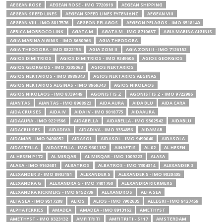
AEGEAN ROSE
AEGEAN ROSE - IMO 7720919
AEGEAN SHIPPING
AEGEAN SPEED LINES
AEGEAN SPEED LINES ΕΥΓΕΝΙΔΗΣ
AEGEAN VIII
AEGEAN VIII - IMO 8817576
AEGEON PELAGOS
AEGEON PELAGOS - IMO 6518140
AFRICA MORROCO LINK
AGATA M
AGATA M - IMO 8710687
AGIA MARINA AIGINIS
AGIA MARINA AIGINIS - IMO 8650966
AGIA THEODORA
AGIA THEODORA - IMO 8822155
AGIA ZONI II
AGIA ZONI II - IMO 7126152
AGIOS DIMITRIOS
AGIOS DIMITRIOS - IMO 9349605
AGIOS GEORGIOS
AGIOS GEORGIOS - IMO 7205063
AGIOS NEKTARIOS
AGIOS NEKTARIOS - IMO 8989343
AGIOS NEKTARIOS AEGINAS
AGIOS NEKTARIOS AEGINAS - IMO 8969343
AGIOS NIKOLAOS
AGIOS NIKOLAOS - IMO 8739449
AGONISTIS Z
AGONISTIS Z - IMO 9722986
AIANTAS
AIANTAS - IMO 8968923
AIDA AURA
AIDA BLU
AIDA CARA
AIDA CRUISES
AIDA IV
AIDA IV - IMO 9018775
AIDAAURA
AIDAAURA - IMO 9221566
AIDABELLA
AIDABELLA - IMO 9362542
AIDABLU
AIDACRUISES
AIDADIVA
AIDADIVA - IMO 9334856
AIDAMAR
AIDAMAR - IMO 9490052
AIDASOL
AIDASOL - IMO 9490040
AIDASOLA
AIDASTELLA
AIDASTELLA - IMO 9601132
AINAFTIS
AL 02
AL HESEN
AL HESEN P172
AL MIRQAB
AL MIRQAB - IMO 1009223
ALASA
ALASA - IMO 9162681
ALBATROS
ALBATROS - IMO 7304314
ALEXANDER 3
ALEXANDER 3 - IMO 8903181
ALEXANDER 5
ALEXANDER 5 - IMO 9020405
ALEXANDRA G
ALEXANDRA G - IMO 7401760
ALEXANDRA RICKMERS
ALEXANDRA RICKMERS - IMO 9152739
ALEXANDROS
ALFA SEA
ALFA SEA - IMO 9517288
ALIOS
ALIOS - IMO 7902635
ALLEGRI - IMO 9127459
ALPHA FERRIES
AMADEA
AMADEA - IMO 8913162
AMETHYST
AMETHYST - IMO 9323132
AMFITRITI
AMFITRITI - S117
AMSTERDAM