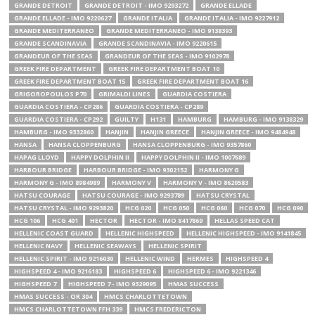
GRANDE DETROIT
GRANDE DETROIT - IMO 9293272
GRANDE ELLADE
GRANDE ELLADE - IMO 9220627
GRANDE ITALIA
GRANDE ITALIA - IMO 9227912
GRANDE MEDITERRANEO
GRANDE MEDITERRANEO - IMO 9138393
GRANDE SCANDINAVIA
GRANDE SCANDINAVIA - IMO 9220615
GRANDEUR OF THE SEAS
GRANDEUR OF THE SEAS - IMO 9102978
GREEK FIRE DEPARTMENT
GREEK FIRE DEPARTMENT BOAT 10
GREEK FIRE DEPARTMENT BOAT 15
GREEK FIRE DEPARTMENT BOAT 16
GRIGOROPOULOS P70
GRIMALDI LINES
GUARDIA COSTIERA
GUARDIA COSTIERA - CP286
GUARDIA COSTIERA - CP289
GUARDIA COSTIERA - CP292
GUILTY
H131
HAMBURG
HAMBURG - IMO 9138329
HAMBURG - IMO 9332860
HANJIN
HANJIN GREECE
HANJIN GREECE - IMO 9484948
HANSA
HANSA CLOPPENBURG
HANSA CLOPPENBURG - IMO 9357860
HAPAG LLOYD
HAPPY DOLPHIN II
HAPPY DOLPHIN II - IMO 1007689
HARBOUR BRIDGE
HARBOUR BRIDGE - IMO 9302152
HARMONY G
HARMONY G - IMO 8984989
HARMONY V
HARMONY V - IMO 8620583
HATSU COURAGE
HATSU COURAGE - IMO 9293789
HATSU CRYSTAL
HATSU CRYSTAL - IMO 9293820
HCG 020
HCG 050
HCG 060
HCG 070
HCG 090
HCG 106
HCG 401
HECTOR
HECTOR - IMO 8417869
HELLAS SPEED CAT
HELLENIC COAST GUARD
HELLENIC HIGHSPEED
HELLENIC HIGHSPEED - IMO 9141845
HELLENIC NAVY
HELLENIC SEAWAYS
HELLENIC SPIRIT
HELLENIC SPIRIT - IMO 9216030
HELLENIC WIND
HERMES
HIGHSPEED 4
HIGHSPEED 4 - IMO 9216183
HIGHSPEED 6
HIGHSPEED 6 - IMO 9221346
HIGHSPEED 7
HIGHSPEED 7 - IMO 9329095
HMAS SUCCESS
HMAS SUCCESS - OR 304
HMCS CHARLOTTETOWN
HMCS CHARLOTTETOWN FFH 339
HMCS FREDERICTON