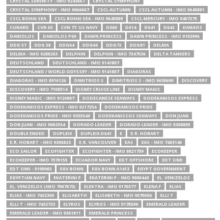
CRYSTAL SERENITY - IMO 9243667
CRYSTAL SYMPHONY
CRYSTAL SYMPHONY - IMO 9066667
CSCL AUTUMN
CSCL AUTUMN - IMO 9645891
CSCL BOHAI SEA
CSCL BOHAI SEA - IMO 9645889
CSCL MERCURY - IMO 9467275
CUNARD
CVN 65
CVN 77. US NAVY
D560
D614
D641
D642
DANAOS
DANIOLOS
DANIOLOS P69
DAWN PRINCESS
DAWN PRINCESS - IMO 9103996
DDG 57
DDG 58
DDG64
DDG66
DDG72
DDG81
DELMA
DELMA - IMO 9288203
DELPHIN
DELPHIN - IMO 7347536
DELTA TANKERS
DEUTSCHLAND
DEUTSCHLAND - IMO 9141807
DEUTSCHLAND / WORLD ODYSSEY - IMO 9141807
DIAGORAS
DIAGORAS - IMO 8916126
DIMITRIOS S
DIMITRIOS S - IMO 9630690
DISCOVERY
DISCOVERY - IMO 7108514
DISNEY CRUISE LINE
DISNEY MAGIC
DISNEY MAGIC - IMO 9126807
DODECANESE SEAWAYS
DODEKANISOS EXPRESS
DODEKANISOS EXPRESS - IMO 9217254
DODEKANISOS PRIDE
DODEKANISOS PRIDE - IMO 9355549
DODEKANISSOS SEAWAYS
DON JUAN
DON JUAN - IMO 9082934
DORADO LEADER
DORADO LEADER - IMO 9308895
DOUBLE ENDED
DUPLEIX
DUPLEIX D641
E
E.R. HOBART
E.R. HOBART - IMO 9306823
E.R. VANCOUVER
EAS
EAS - IMO 7403146
ECO SAILOR
ECOFIGHTER
ECOFIGHTER - IMO 8821759
ECOKEEPER
ECOKEEPER - IMO 7370155
ECUADOR NAVY
EDT OFFSHORE
EDT SIMI
EDT SIMI - 9198965
EGV BONN
EGV BONN A1413
EGYPT GOVERNMENT
EGYPTIAN NAVY
EKATERINI P
EKATERINI P - IMO 9000443
EL. VENIZELOS
EL. VENIZELOS (IMO 7907673)
ELEKTRA - IMO 9176577
ELENA F
ELIAS
ELIAS - IMO 7432305
ELISABETH
ELISABETH - IMO 9070656
ELLI T
ELLI T - IMO 7432733
ELYROS
ELYROS - IMO 9178599
EMERALD LEADER
EMERALD LEADER - IMO 9361811
EMERALD PRINCESS