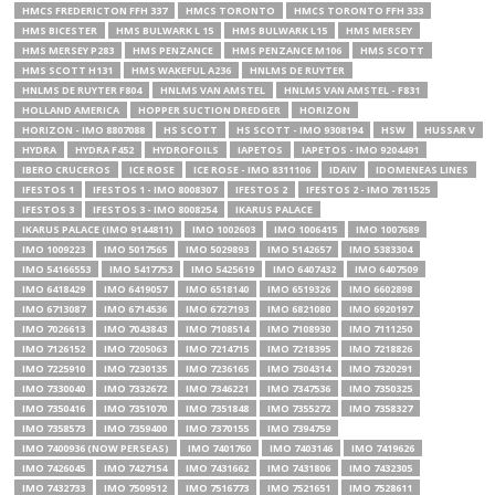
HMCS FREDERICTON FFH 337
HMCS TORONTO
HMCS TORONTO FFH 333
HMS BICESTER
HMS BULWARK L 15
HMS BULWARK L15
HMS MERSEY
HMS MERSEY P283
HMS PENZANCE
HMS PENZANCE M106
HMS SCOTT
HMS SCOTT H131
HMS WAKEFUL A236
HNLMS DE RUYTER
HNLMS DE RUYTER F804
HNLMS VAN AMSTEL
HNLMS VAN AMSTEL - F831
HOLLAND AMERICA
HOPPER SUCTION DREDGER
HORIZON
HORIZON - IMO 8807088
HS SCOTT
HS SCOTT - IMO 9308194
HSW
HUSSAR V
HYDRA
HYDRA F452
HYDROFOILS
IAPETOS
IAPETOS - IMO 9204491
IBERO CRUCEROS
ICE ROSE
ICE ROSE - IMO 8311106
IDAIV
IDOMENEAS LINES
IFESTOS 1
IFESTOS 1 - IMO 8008307
IFESTOS 2
IFESTOS 2 - IMO 7811525
IFESTOS 3
IFESTOS 3 - IMO 8008254
IKARUS PALACE
IKARUS PALACE (IMO 9144811)
IMO 1002603
IMO 1006415
IMO 1007689
IMO 1009223
IMO 5017565
IMO 5029893
IMO 5142657
IMO 5383304
IMO 54166553
IMO 5417753
IMO 5425619
IMO 6407432
IMO 6407509
IMO 6418429
IMO 6419057
IMO 6518140
IMO 6519326
IMO 6602898
IMO 6713087
IMO 6714536
IMO 6727193
IMO 6821080
IMO 6920197
IMO 7026613
IMO 7043843
IMO 7108514
IMO 7108930
IMO 7111250
IMO 7126152
IMO 7205063
IMO 7214715
IMO 7218395
IMO 7218826
IMO 7225910
IMO 7230135
IMO 7236165
IMO 7304314
IMO 7320291
IMO 7330040
IMO 7332672
IMO 7346221
IMO 7347536
IMO 7350325
IMO 7350416
IMO 7351070
IMO 7351848
IMO 7355272
IMO 7358327
IMO 7358573
IMO 7359400
IMO 7370155
IMO 7394759
IMO 7400936 (NOW PERSEAS)
IMO 7401760
IMO 7403146
IMO 7419626
IMO 7426045
IMO 7427154
IMO 7431662
IMO 7431806
IMO 7432305
IMO 7432733
IMO 7509512
IMO 7516773
IMO 7521651
IMO 7528611