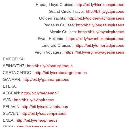
Hapag Lloyd Cruises:
http://bit.ly/hlcruisespiraeus
Grand Circle Travel:
http://bit.ly/gctpiraeus
Golden Yachts:
http://bit.ly/goldenyachtspiraeus
Pegasus Cruises:
http://bit.ly/pegasuspiraeus
Mystic Cruises:
https://bit.ly/mysticpiraeus
Swan Hellenic :
https://bit.ly/swanhellenicpiraeus
Emerald Cruises :
https://bit.ly/emeraldpiraeus
Virgin Voyages :
https://bit.ly/virginvoyagespiraeus
ΕΜΠΟΡΙΚΑ:
ΑΕΙΝΑΥΤΗΣ:
http://bit.ly/ainaftispiraeus
CRETA CARGO :
http://bit.ly/cretacargopiraeus
GANMAR:
http://bit.ly/ganmarpiraeus
ΕΤΕΚΑ:
AEGEAN:
http://bit.ly/aegeanoil
AVIN:
http://bit.ly/avinpiraeus
SEKAVIN:
http://bit.ly/sekavinpiraeus
SEAVEN:
http://bit.ly/seavenpiraeus
ENEA:
http://bit.ly/eneapiraeus