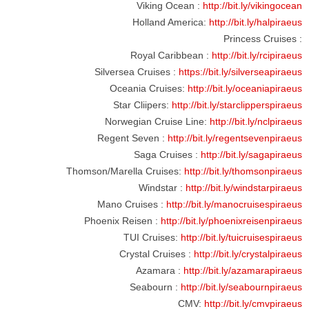
Viking Ocean :
http://bit.ly/vikingocean
Holland America:
http://bit.ly/halpiraeus
Princess Cruises :
Royal Caribbean :
http://bit.ly/rcipiraeus
Silversea Cruises :
https://bit.ly/silverseapiraeus
Oceania Cruises:
http://bit.ly/oceaniapiraeus
Star Cliipers:
http://bit.ly/starclipperspiraeus
Norwegian Cruise Line:
http://bit.ly/nclpiraeus
Regent Seven :
http://bit.ly/regentsevenpiraeus
Saga Cruises :
http://bit.ly/sagapiraeus
Thomson/Marella Cruises:
http://bit.ly/thomsonpiraeus
Windstar :
http://bit.ly/windstarpiraeus
Mano Cruises :
http://bit.ly/manocruisespiraeus
Phoenix Reisen :
http://bit.ly/phoenixreisenpiraeus
TUI Cruises:
http://bit.ly/tuicruisespiraeus
Crystal Cruises :
http://bit.ly/crystalpiraeus
Azamara :
http://bit.ly/azamarapiraeus
Seabourn :
http://bit.ly/seabournpiraeus
CMV:
http://bit.ly/cmvpiraeus