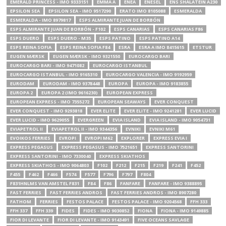
EMERALD PRINCESS - IMO 9333151
EMMA A
ENEA
ENESEL
ENS SHALATEIN A230
EPSILON SEA
EPSILON SEA - IMO 9517290
ERATO IMO 8105088
ESMERALDA
ESMERALDA - IMO 8979817
ESPS ALMIRANTE JUAN DE BORBÓN
ESPS ALMIRANTE JUAN DE BORBÓN - F102
ESPS CANARIAS
ESPS CANARIAS F86
ESPS DUERO
ESPS DUERO - M35
ESPS PATINO
ESPS PATINO A14
ESPS REINA SOFIA
ESPS REINA SOFIA F84
ESRA
ESRA A IMO 8415615
ETSTUR
EUGEN MÆRSK
EUGEN MÆRSK - IMO 9321550
EUROCARGO BARI
EUROCARGO BARI - IMO 9471082
EUROCARGO ISTANBUL
EUROCARGO ISTANBUL - IMO 9165310
EUROCARGO VALENCIA - IMO 9192959
EURODAM
EURODAM - IMO 9378448
EUROPA
EUROPA - IMO 9183855
EUROPA 2
EUROPA 2 (IMO 9616230)
EUROPEAN EXPRESS
EUROPEAN EXPRESS - IMO 7355272
EUROPEAN SEAWAYS
EVER CONQUEST
EVER CONQUEST - IMO 9293818
EVER ELITE
EVER ELITE - IMO 9241281
EVER LUCID
EVER LUCID - IMO 9629055
EVERGREEN
EVIA ISLAND
EVIA ISLAND - IMO 9054731
EVIAPETROL II
EVIAPETROL II - IMO 9344356
EVNIKI
EVNIKI M61
EVOIKOS FERRIES
EVROPI
EVROPI M62
EXPLORER
EXPRESS EVIA Ι
EXPRESS PEGASUS
EXPRESS PEGASUS - IMO 7521651
EXPRESS SANTORINI
EXPRESS SANTORINI - IMO 7330040
EXPRESS SKIATHOS
EXPRESS SKIATHOS - IMO 9064803
F102
F212
F215
F219
F241
F452
F455
F462
F466
F574
F577
F796
F797
F804
F831HNLMS VAN AMSTEL F831
F84
F86
FANFARE
FANFARE - IMO 9388895
FAST FERRIES
FAST FERRIES ANDROS
FAST FERRIES ANDROS - IMO 8907280
FATHOM
FERRIES
FESTOS PALACE
FESTOS PALACE - IMO 9204568
FFH 333
FFH 337
FFH 339
FIDES
FIDES - IMO 9030852
FIONA
FIONA - IMO 9149885
FIOR DI LEVANTE
FIOR DI LEVANTE - IMO 9143491
FIVE OCEANS SAVLAGE