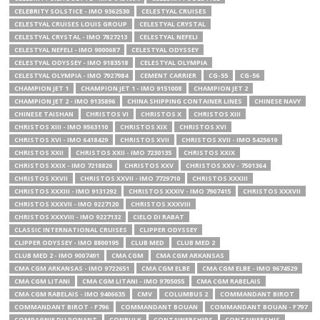
CELEBRITY SOLSTICE - IMO 9362530
CELESTYAL CRUISES
CELESTYAL CRUISES LOUIS GROUP
CELESTYAL CRYSTAL
CELESTYAL CRYSTAL - IMO 7827213
CELESTYAL NEFELI
CELESTYAL NEFELI - IMO 9000687
CELESTYAL ODYSSEY
CELESTYAL ODYSSEY - IMO 9183518
CELESTYAL OLYMPIA
CELESTYAL OLYMPIA - IMO 7927984
CEMENT CARRIER
CG-55
CG-56
CHAMPION JET 1
CHAMPION JET 1 - IMO 9151008
CHAMPION JET 2
CHAMPION JET 2 - IMO 9135896
CHINA SHIPPING CONTAINER LINES
CHINESE NAVY
CHINESE TAISHAN
CHRISTOS VI
CHRISTOS X
CHRISTOS XIII
CHRISTOS XIII - IMO 9563110
CHRISTOS XIX
CHRISTOS XVI
CHRISTOS XVI - IMO 6418429
CHRISTOS XVII
CHRISTOS XVII - IMO 5425619
CHRISTOS XXII
CHRISTOS XXII - IMO 7230135
CHRISTOS XXIX
CHRISTOS XXIX - IMO 7218826
CHRISTOS XXV
CHRISTOS XXV - 7501364
CHRISTOS XXVII
CHRISTOS XXVII - IMO 7729710
CHRISTOS XXXIII
CHRISTOS XXXIII - IMO 9131292
CHRISTOS XXXIV - IMO 7907415
CHRISTOS XXXVII
CHRISTOS XXXVII - IMO 9227120
CHRISTOS XXXVIII
CHRISTOS XXXVIII - IMO 9227132
CIELO DI RABAT
CLASSIC INTERNATIONAL CRUISES
CLIPPER ODYSSEY
CLIPPER ODYSSEY - IMO 8800195
CLUB MED
CLUB MED 2
CLUB MED 2 - IMO 9007491
CMA CGM
CMA CGM ARKANSAS
CMA CGM ARKANSAS - IMO 9722651
CMA CGM ELBE
CMA CGM ELBE - IMO 9674529
CMA CGM LITANI
CMA CGM LITANI - IMO 9705055
CMA CGM RABELAIS
CMA CGM RABELAIS - IMO 9406635
CMV
COLUMBUS 2
COMMANDANT BIROT
COMMANDANT BIROT - F796
COMMANDANT BOUAN
COMMANDANT BOUAN - F797
COMPAGNIE DU PONANT
CONBULK
CONTAINERSHIPS
CONTAINERSHIS