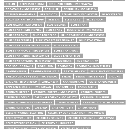
BERLIN
BERNHARD SIBUM
BERNHARD SIBUM - IMO 9347774
BF CATANIA - IMO 9123790
BF PHILLIP
BF PHILLIP - IMO 9123324
BF SHIPMANAGEMENT
BFP MELODY
BFP MELODY - IMO 9130339
BLACK WATCH
BLACK WATCH - IMO 7108930
BLESSAS
BLESSAS P21
BLUE GALAXY
BLUE GALAXY - IMO 9035876
BLUE ICE LINES
BLUE STAR 1
BLUE STAR 1 - IMO 9197105
BLUE STAR 2
BLUE STAR 2 - IMO 9207584
BLUE STAR ANEK
BLUE STAR DELOS
BLUE STAR DELOS - IMO 9565039
BLUE STAR FERRIES
BLUE STAR FERRIES ΠΕΙΡΑΙΑΣ
BLUE STAR ITHAKI
BLUE STAR ITHAKI - IMO 9203916
BLUE STAR NAXOS
BLUE STAR NAXOS - IMO 9241786
BLUE STAR PAROS
BLUE STAR PAROS - IMO 9241774
BLUE STAR PATMOS
BLUE STAR PATMOS - IMO 9565041
BNS BRASIL
BNS BRASIL U27
BOB SFOUGGARAKIS
BORCHARD
BOUDICCA
BOUDICCA - IMO 7218395
BRANDENBURG
BRANDENBURG - F215
BRAZILIAN NAVY
BRILLIANCE OF THE SEAS
BRILLIANCE OF THE SEAS - IMO 9195200
BYRON
BYRON - IMO 5417753
CALIDRIS
CALIDRIS - IMO 9445899
CANADA2014
CANADIAN NAVY
CAPETAN GIORGIS II
CAPETAN GIORGIS II - IMO 6407432
CAPTAIN JOY
CARGO SHIPS
CARNIVAL BREEZE
CARNIVAL BREEZE - IMO 9555723
CARNIVAL CRUISES
CARNIVAL LEGEND
CARNIVAL LEGEND - IMO 9224726
CARNIVAL SUNSHINE
CARNIVAL SUNSHINE - IMO 9070058
CARNIVAL VISTA
CARNIVAL VISTA - IMO 9692569
CARNIVAL ΠΕΙΡΑΙΑ
CASSARD
CASSARD - D614
CATAMARANS
CELEBRITY CONSTELLATION
CELEBRITY CONSTELLATION - IMO 9192399
CELEBRITY CRUISES
CELEBRITY EQUINOX
CELEBRITY EQUINOX - IMO 9372456
CELEBRITY REFLECTION
CELEBRITY SILHOUETTE
CELEBRITY SILHOUETTE - IMO 9451094
CELEBRITY SOLSTICE