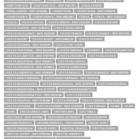
CONTSHIP ECO
CONTSHIP ECO - IMO 9492751
CORAL LEADER
CORAL LEADER - IMO 9318486
CORINTHIAN
CORINTHIAN - IMO 8708672
CORINTHIAN II
CORINTHIAN II - IMO 8802882
CORSA
CORSA - IMO 9183427
COSCO
COSCO AFRICA
COSCO AFRICA - IMO 9345439
COSCO EUROPE
COSCO EUROPE - IMO 9345415
COSCO EXCELLENCE
COSCO EXCELLENCE - IMO 9472189
COSCO FRANCE
COSCO FRANCE - IMO 9516416
COSCO GLORY
COSCO GLORY - IMO 9466245
COSCO OCEANIA
COSCO OCEANIA - IMO 9334923
COSCO PORTUGAL
COSCO PORTUGAL - IMO 9516466
COSCO ΠΕΙΡΑΙΑ
COSMOS
COSTA ATLANTICA
COSTA ATLANTICA - IMO 9187796
COSTA CROCIERE
COSTA DELIZIOSA
COSTA DELIZIOSA - IMO 9398917
COSTA FASCINOSA
COSTA FASCINOSA - IMO 9479864
COSTA LUMINOSA
COSTA LUMINOSA - IMO 9398905
COSTA MAGICA
COSTA MAGICA - IMO 9239795
COSTA MEDITERRANEA
COSTA MEDITERRANEA - IMO 9237345
COSTA NEOCLASSICA
COSTA NEOCLASSICA - IMO 8716502
COSTA NEORIVIERA
COSTA NEORIVIERA - IMO 9172777
COSTA NEOROMANTICA
COSTA NEOROMANTICA - IMO 8821046
COSTA PACIFICA
COSTA PACIFICA - IMO 9378498
COSTA SERENA
COSTA SERENA - IMO 9343132
COSTA VOYAGER -
COSTA VOYAGER - IMO 9183506
COSTAMARE
CP286
CP289
CP292
CRETA CARGO LINES
CRETAN LINES
CRISTINA A
CRISTINA A - IMO 9337365
CROISIERES DE FRANCE
CROISIEUROPE
CROWN PRINCESS
CROWN PRINCESS - IMO 9293399
CRUISE SHIPS
CRUISE SMERALDA
CRUSE SHIPS
CRYSTAL CRUISES
CRYSTAL ESPRIT
CRYSTAL ESPRIT - IMO 8705266
CRYSTAL SERENITY