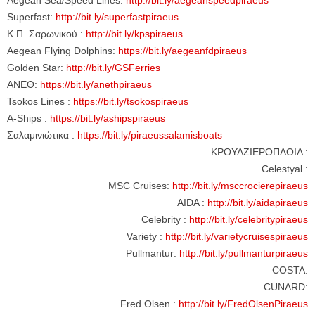
Aegean Sea/Speed Lines:
http://bit.ly/aegeanspeedpiraeus
Superfast:
http://bit.ly/superfastpiraeus
Κ.Π. Σαρωνικού :
http://bit.ly/kpspiraeus
Aegean Flying Dolphins:
https://bit.ly/aegeanfdpiraeus
Golden Star:
http://bit.ly/GSFerries
ΑΝΕΘ:
https://bit.ly/anethpiraeus
Tsokos Lines :
https://bit.ly/tsokospiraeus
A-Ships :
https://bit.ly/ashipspiraeus
Σαλαμινιώτικα :
https://bit.ly/piraeussalamisboats
ΚΡΟΥΑΖΙΕΡΟΠΛΟΙΑ :
Celestyal :
MSC Cruises:
http://bit.ly/msccrocierepiraeus
AIDA :
http://bit.ly/aidapiraeus
Celebrity :
http://bit.ly/celebritypiraeus
Variety :
http://bit.ly/varietycruisespiraeus
Pullmantur:
http://bit.ly/pullmanturpiraeus
COSTA:
CUNARD:
Fred Olsen :
http://bit.ly/FredOlsenPiraeus