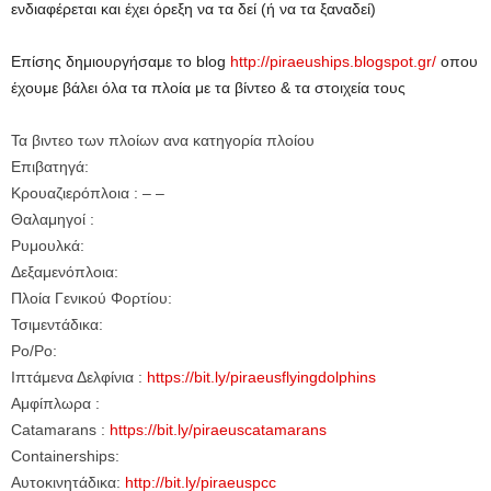
ενδιαφέρεται και έχει όρεξη να τα δεί (ή να τα ξαναδεί)
Επίσης δημιουργήσαμε το blog
http://piraeuships.blogspot.gr
/
οπου
έχουμε βάλει όλα τα πλοία με τα βίντεο & τα στοιχεία τους
Τα βιντεο των πλοίων ανα κατηγορία πλοίου
Επιβατηγά:
Κρουαζιερόπλοια : – –
Θαλαμηγοί :
Ρυμουλκά:
Δεξαμενόπλοια:
Πλοία Γενικού Φορτίου:
Τσιμεντάδικα:
Ρο/Ρο:
Ιπτάμενα Δελφίνια :
https://bit.ly/piraeusflyingdolphins
Αμφίπλωρα :
Catamarans :
https://bit.ly/piraeuscatamarans
Containerships:
Αυτοκινητάδικα:
http://bit.ly/piraeuspcc