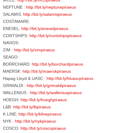
MCCL:
http://bit.ly/mcclpiraeus
NEPTUNE :
http://bit.ly/neptunepiraeus
SALAMIS:
http://bit.ly/salamispiraeus
COSTAMARE:
ENESEL:
http://bit.ly/eneselpiraeus
CONTSHIPS:
http://bit.ly/contshipspiraeus
NAVIOS:
ZIM :
http://bit.ly/zimpiraeus
SEAGO:
BORRCHARD:
http://bit.ly/borchardpiraeus
MAERSK:
http://bit.ly/maerskpiraeus
Hapag Lloyd & UASC :
http://bit.ly/hluascpiraeus
GRIMALDI :
http://bit.ly/grimaldipiraeus
WALLENIUS :
http://bit.ly/walleniuspiraeus
HOEGH:
http://bit.ly/hoeghpiraeus
L&B:
http://bit.ly/lbpiraeus
K LINE:
http://bit.ly/klinepiraeus
NYK :
http://bit.ly/nykpiraeus
COSCO:
http://bit.ly/coscopiraeus