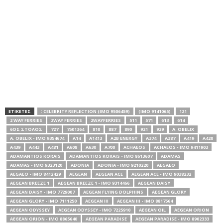
ΕΤΙΚΕΤΕΣ
: CELEBRITY REFLECTION (IMO 9506459)
(IMO 9141065)
121
2 WAY FERRIES
2WAY FERRIES
2WAYFERRIES
511
571
613
614
6ΟΣ ΣΤΟΛΟΣ
727
7501364
810
887
890
921
929
A. OBELIX
A. OBELIX - IMO 9354674
A14
A1413
A2B ENERGY
A374
A387
A419
A420
A439
A443
A481
A608
A630
A700
ACHAEOS
ACHAEOS - IMO 9411903
ADAMANTIOS KORAIS
ADAMANTIOS KORAIS - IMO 8613607
ADAMAS
ADAMAS - IMO 9323120
ADONIA
ADONIA - IMO 9210220
AEGAEO
AEGAEO - IMO 8412429
AEGEAN
AEGEAN ACE
AEGEAN ACE - IMO 9038232
AEGEAN BREEZE 1
AEGEAN BREEZE 1 - IMO 9314466
AEGEAN DAISY
AEGEAN DAISY - IMO 7729007
AEGEAN FLYING DOLPHINS
AEGEAN GLORY
AEGEAN GLORY - IMO 7111250
AEGEAN III
AEGEAN III - IMO 8817564
AEGEAN ODYSSEY
AEGEAN ODYSSEY - IMO 7225910
AEGEAN OIL
AEGEAN ORION
AEGEAN ORION - IMO 8865640
AEGEAN PARADISE
AEGEAN PARADISE - IMO 8902333