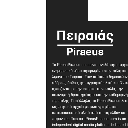
Το PireasPiraeus.com είναι ανεξάρτητο ψηφι
ενημερωτικό μέσο αφιερωμένο στην πόλη και
λιμάνι του Πειραιά. Στον ιστότοπο δημοσιεύον
ειδήσεις, άρθρα, φωτογραφικό υλικό και βίντ
σχετίζονται με την ιστορία, τη ναυτιλία, την
οικονομική δραστηριότητα και την καθημερινή
της πόλης. Παράλληλα, το PireasPiraeus λειτ
ως ψηφιακό αρχείο με φωτογραφίες και
οπτικοακουστικό υλικό από το παρελθόν και 
παρόν του Πειραιά. PireasPiraeus.com is an
independent digital media platform dedicated t