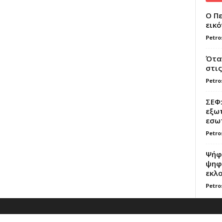
Ο Πε
εικό
Petro
Όταν
στις
Petro
ΣΕΦ:
εξωτ
εσωτ
Petro
Ψήφο
ψηφί
εκλο
Petro