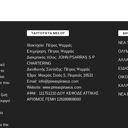
ΤΑΥΤΟΤΗΤΑ ΜΕΣΟΥ
ΔΗ
ΝΕΑ 
Ιδιοκτησία: Πέτρος Ψαρράς
Επιχείρηση: Πέτρος Ψαρράς
ΟΛΥ
Διακριτικός τίτλος: JOHN PSARRAS S P
ΑΛΛΑ
CHARTERING
ακό
ΕΙΔΗ
Διευθυντής Σύνταξης: Πέτρος Ψαρράς
 το
Έδρα: Μακράς Στοάς 5, Πειραιάς 18531
ται
ΟΙΚΟ
Email: info@pireaspiraeus.com
εο που
ΚΑΛΛ
Website: www.pireaspiraeus.com
ΑΦΜ : 111751210 ΔΟΥ ΚΕΦΟΔΕ ΑΤΤΙΚΗΣ
ΝΕΑ 
 ζωή
ΑΡΙΘΜΟΣ ΓΕΜΗ 126089808000
ουργεί
το
o the