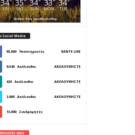
34
35
34
33
34
°
°
°
°
°
FRI
SAT
SUN
MON
TUE
Weather from OpenWeatherMap
α Social Media
93,600
Υποστηρικτές
ΚΆΝΤΕ LIKE
9,540
Ακόλουθοι
ΑΚΟΛΟΥΘΉΣΤΕ
420
Ακόλουθοι
ΑΚΟΛΟΥΘΉΣΤΕ
2,060
Ακόλουθοι
ΑΚΟΛΟΥΘΉΣΤΕ
13,000
Συνδρομητές
ΓΊΝΕΤΕ ΣΥΝΔΡΟΜΗΤΉΣ
 ΕΠΙΛΟΓΕΣ ΜΑΣ