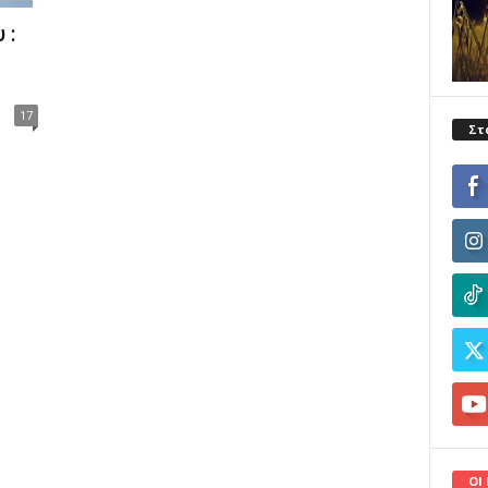
 :
17
Στ
ΟΙ