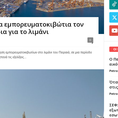
τα εμπορευματοκιβώτια τον
ια για το λιμάνι
0
ΟΙ
ση εμπορευματοκιβωτίων στο λιμάνι του Πειραιά, σε μια περίοδο
νά τις εξελίξεις...
Ο Πε
εικό
Petro
Όταν
στις
Petro
ΣΕΦ:
εξωτ
εσωτ