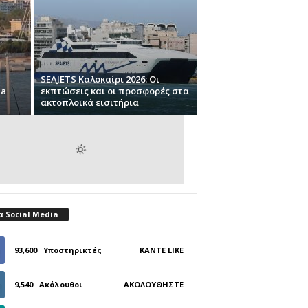
SEAJETS Καλοκαίρι 2026: Οι
na
εκπτώσεις και οι προσφορές στα
ακτοπλοϊκά εισιτήρια
α Social Media
93,600
Υποστηρικτές
ΚΆΝΤΕ LIKE
9,540
Ακόλουθοι
ΑΚΟΛΟΥΘΉΣΤΕ