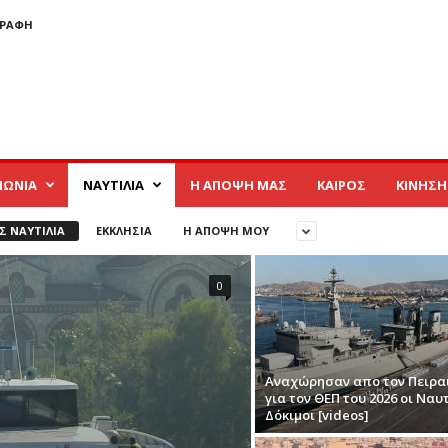
ΓΡΑΦΉ
ΝΩΝΙΑ
ΝΑΥΤΙΛΙΑ
Η ΑΠΟΨΗ ΜΑΣ
ΚΑΙΡΟΣ
ΚΙΝΗΣΗ
Σ ΝΑΥΤΙΛΙΑ
ΕΚΚΛΗΣΙΑ
Η ΑΠΟΨΗ ΜΟΥ
0
Αναχώρησαν απο τον Πειρα
για τον ΘΕΠ του 2026 οι Ναυ
Δόκιμοι [videos]