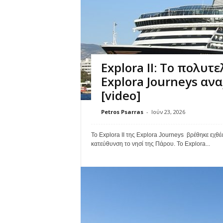
Explora II: Το πολυτ
Explora Journeys αν
[video]
Petros Psarras
-
Ιούν 23, 2026
Το Explora II της Explora Journeys βρέθηκε εχθές
κατεύθυνση το νησί της Πάρου. Το Explora...