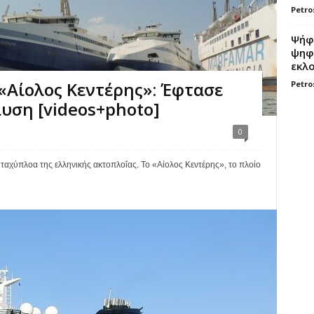
Petro
Ψήφο
ψηφί
εκλο
 «Αίολος Κεντέρης»: Έφτασε
Petro
λυση [videos+photo]
0
 ταχύπλοα της ελληνικής ακτοπλοΐας. Το «Αίολος Κεντέρης», το πλοίο