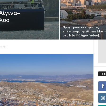
Αίγινα–
πλοο
Προχωρούν οι εργασίες
επέκτασης της Athens Mari
στο Νέο Φάληρο [video]
ΤΙΛΙΑ
Στ