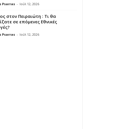
s Psarras
-
Ιούλ 12, 2026
ς στον Πειραιώτη : Τι θα
ζατε σε επόμενες Εθνικές
γές?
s Psarras
-
Ιούλ 12, 2026