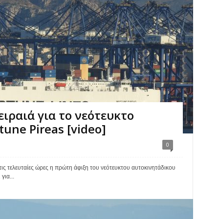
ιραιά για το νεότευκτο
une Pireas [video]
0
τις τελευταίες ώρες η πρώτη άφιξη του νεότευκτου αυτοκινητάδικου
για...