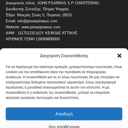
Διακριτικός τίτλος: JOHN PSARRAS S P CHARTERING
Διευθυντής Σύνταξης: Πέτρος Ψαρράς
Έδρα: Μακράς Στοάς 5, Πειραιάς 18531
Email: info@pireaspiraeus.com
Website: www.pireaspiraeus.com
ΑΦΜ : 111751210 ΔΟΥ ΚΕΦΟΔΕ ΑΤΤΙΚΗΣ
ΑΡΙΘΜΟΣ ΓΕΜΗ 126089808000
Διαχείριση Συγκατάθεσης
ΔΗΜΟΦΙΛΗ ΚΑΤΗΓΟΡΙΑ
4487
ΝΕΑ ΤΟΥ ΠΕΙΡΑΙΑ
Για να παρέχουμε την καλύτερη εμπειρία, χρησιμοποιούμε τεχνολογίες όπως
cookies για την αποθήκευση ή/και την πρόσβαση σε πληροφορίες
1820
ΟΛΥΜΠΙΑΚΟΣ
συσκευών. Η συγκατάθεση για τις εν λόγω τεχνολογίες θα μας επιτρέψει να
1742
επεξεργαστούμε δεδομένα προσωπικού χαρακτήρα, όπως συμπεριφορά
ΑΛΛΑ ΚΟΙΝΩΝΙΚΑ
περιήγησης ή μοναδικά αναγνωριστικά σε αυτόν τον ιστότοπο. Η μη
1636
ΕΙΔΗΣΕΙΣ ΝΑΥΤΙΛΙΑ
συγκατάθεση ή η ανάκληση της συγκατάθεσης, μπορεί να επηρεάσει
αρνητικά ορισμένες λειτουργίες και δυνατότητες.
1051
ΟΙΚΟΝΟΜΙΚΑ
822
ΚΑΛΛΙΤΕΧΝΙΚΑ
Αποδοχή
608
ΝΕΑ Β' ΠΕΙΡΑΙΑ
Δεν αποδέχομαι