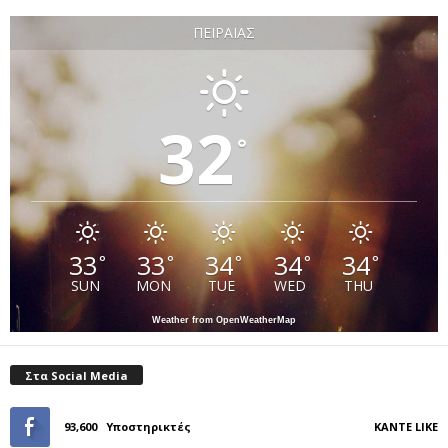
ΠΕΙΡΑΙΆΣ
32
°
33
33
34
34
34
°
°
°
°
°
SUN
MON
TUE
WED
THU
Weather from OpenWeatherMap
Στα Social Media
93,600
Υποστηρικτές
ΚΆΝΤΕ LIKE