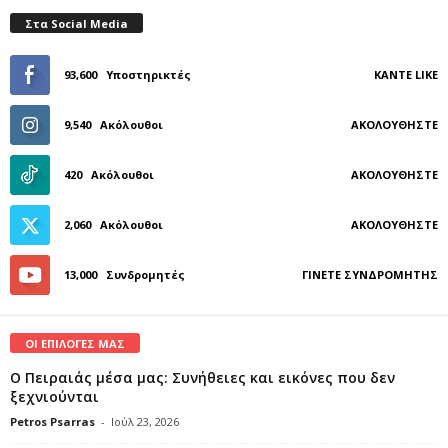
Στα Social Media
93,600
Υποστηρικτές
ΚΆΝΤΕ LIKE
9,540
Ακόλουθοι
ΑΚΟΛΟΥΘΉΣΤΕ
420
Ακόλουθοι
ΑΚΟΛΟΥΘΉΣΤΕ
2,060
Ακόλουθοι
ΑΚΟΛΟΥΘΉΣΤΕ
13,000
Συνδρομητές
ΓΊΝΕΤΕ ΣΥΝΔΡΟΜΗΤΉΣ
ΟΙ ΕΠΙΛΟΓΕΣ ΜΑΣ
Ο Πειραιάς μέσα μας: Συνήθειες και εικόνες που δεν
ξεχνιούνται
Petros Psarras
-
Ιούλ 23, 2026