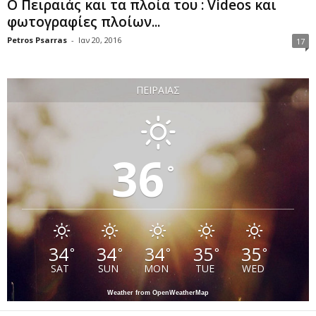
Ο Πειραιάς και τα πλοία του : Videos και
φωτογραφίες πλοίων...
Petros Psarras
-
Ιαν 20, 2016
17
ΠΕΙΡΑΙΆΣ
36
°
34
34
34
35
35
°
°
°
°
°
SAT
SUN
MON
TUE
WED
Weather from OpenWeatherMap