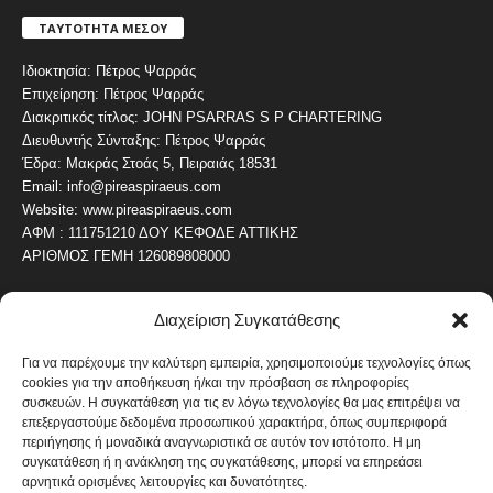
ΤΑΥΤΟΤΗΤΑ ΜΕΣΟΥ
Ιδιοκτησία: Πέτρος Ψαρράς
Επιχείρηση: Πέτρος Ψαρράς
Διακριτικός τίτλος: JOHN PSARRAS S P CHARTERING
Διευθυντής Σύνταξης: Πέτρος Ψαρράς
Έδρα: Μακράς Στοάς 5, Πειραιάς 18531
Email: info@pireaspiraeus.com
Website: www.pireaspiraeus.com
ΑΦΜ : 111751210 ΔΟΥ ΚΕΦΟΔΕ ΑΤΤΙΚΗΣ
ΑΡΙΘΜΟΣ ΓΕΜΗ 126089808000
Διαχείριση Συγκατάθεσης
ΔΗΜΟΦΙΛΗ ΚΑΤΗΓΟΡΙΑ
4487
ΝΕΑ ΤΟΥ ΠΕΙΡΑΙΑ
Για να παρέχουμε την καλύτερη εμπειρία, χρησιμοποιούμε τεχνολογίες όπως
cookies για την αποθήκευση ή/και την πρόσβαση σε πληροφορίες
1820
ΟΛΥΜΠΙΑΚΟΣ
συσκευών. Η συγκατάθεση για τις εν λόγω τεχνολογίες θα μας επιτρέψει να
1742
επεξεργαστούμε δεδομένα προσωπικού χαρακτήρα, όπως συμπεριφορά
ΑΛΛΑ ΚΟΙΝΩΝΙΚΑ
περιήγησης ή μοναδικά αναγνωριστικά σε αυτόν τον ιστότοπο. Η μη
1636
ΕΙΔΗΣΕΙΣ ΝΑΥΤΙΛΙΑ
συγκατάθεση ή η ανάκληση της συγκατάθεσης, μπορεί να επηρεάσει
αρνητικά ορισμένες λειτουργίες και δυνατότητες.
1051
ΟΙΚΟΝΟΜΙΚΑ