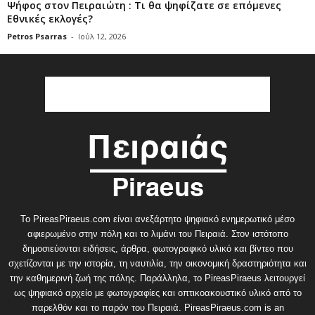
Ψήφος στον Πειραιώτη : Τι θα ψηφίζατε σε επόμενες
Εθνικές εκλογές?
Petros Psarras
-
Ιούλ 12, 2026
Το PireasPiraeus.com είναι ανεξάρτητο ψηφιακό ενημερωτικό μέσο
αφιερωμένο στην πόλη και το λιμάνι του Πειραιά. Στον ιστότοπο
δημοσιεύονται ειδήσεις, άρθρα, φωτογραφικό υλικό και βίντεο που
σχετίζονται με την ιστορία, τη ναυτιλία, την οικονομική δραστηριότητα και
την καθημερινή ζωή της πόλης. Παράλληλα, το PireasPiraeus λειτουργεί
ως ψηφιακό αρχείο με φωτογραφίες και οπτικοακουστικό υλικό από το
παρελθόν και το παρόν του Πειραιά. PireasPiraeus.com is an