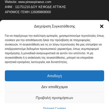
Website: www.pireaspiraeus.com
ΑΦΜ : 111751210 ΔΟΥ ΚΕΦΟΔΕ ΑΤΤΙΚΗΣ
ΑΡΙΘΜΟΣ ΓΕΜΗ 126089808000
Διαχείριση Συγκατάθεσης
ΔΗΜΟΦΙΛΗ ΚΑΤΗΓΟΡΙΑ
4487
ΝΕΑ ΤΟΥ ΠΕΙΡΑΙΑ
Για να παρέχουμε την καλύτερη εμπειρία, χρησιμοποιούμε τεχνολογίες όπως
cookies για την αποθήκευση ή/και την πρόσβαση σε πληροφορίες
1820
ΟΛΥΜΠΙΑΚΟΣ
συσκευών. Η συγκατάθεση για τις εν λόγω τεχνολογίες θα μας επιτρέψει να
1742
επεξεργαστούμε δεδομένα προσωπικού χαρακτήρα, όπως συμπεριφορά
ΑΛΛΑ ΚΟΙΝΩΝΙΚΑ
περιήγησης ή μοναδικά αναγνωριστικά σε αυτόν τον ιστότοπο. Η μη
1636
ΕΙΔΗΣΕΙΣ ΝΑΥΤΙΛΙΑ
συγκατάθεση ή η ανάκληση της συγκατάθεσης, μπορεί να επηρεάσει
αρνητικά ορισμένες λειτουργίες και δυνατότητες.
1051
ΟΙΚΟΝΟΜΙΚΑ
822
ΚΑΛΛΙΤΕΧΝΙΚΑ
Αποδοχή
608
ΝΕΑ Β' ΠΕΙΡΑΙΑ
Δεν αποδέχομαι
Προβολή προτιμήσεων
Πολιτική Cookies
Όροι και Προϋποθέσεις
Πολιτική Cookies