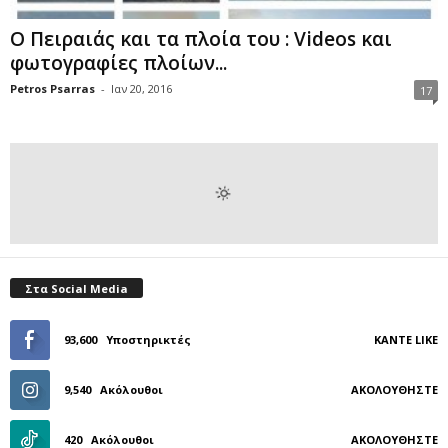
Ο Πειραιάς και τα πλοία του : Videos και
φωτογραφίες πλοίων...
Petros Psarras
-
Ιαν 20, 2016
17
Στα Social Media
93,600
Υποστηρικτές
ΚΆΝΤΕ LIKE
9,540
Ακόλουθοι
ΑΚΟΛΟΥΘΉΣΤΕ
420
Ακόλουθοι
ΑΚΟΛΟΥΘΉΣΤΕ