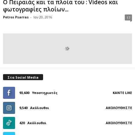
Ο Πειραιάς και τα πλοία του : Videos και
φωτογραφίες πλοίων...
Petros Psarras
-
Ιαν 20, 2016
17
Στα Social Media
93,600
Υποστηρικτές
ΚΆΝΤΕ LIKE
9,540
Ακόλουθοι
ΑΚΟΛΟΥΘΉΣΤΕ
420
Ακόλουθοι
ΑΚΟΛΟΥΘΉΣΤΕ