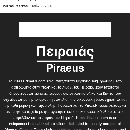
Petros Psarras
-
Ιούλ 12, 2026
Το PireasPiraeus.com είναι ανεξάρτητο ψηφιακό ενημερωτικό μέσο
αφιερωμένο στην πόλη και το λιμάνι του Πειραιά. Στον ιστότοπο
δημοσιεύονται ειδήσεις, άρθρα, φωτογραφικό υλικό και βίντεο που
σχετίζονται με την ιστορία, τη ναυτιλία, την οικονομική δραστηριότητα και
την καθημερινή ζωή της πόλης. Παράλληλα, το PireasPiraeus λειτουργεί
ως ψηφιακό αρχείο με φωτογραφίες και οπτικοακουστικό υλικό από το
παρελθόν και το παρόν του Πειραιά. PireasPiraeus.com is an
independent digital media platform dedicated to the city and port of
Piraeus, Greece. The website publishes news, articles, photographs and