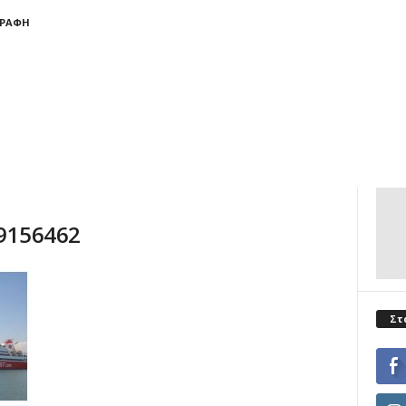
ΓΡΑΦΉ
 9156462
Στ