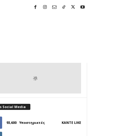
α Social Media
93,600
Υποστηρικτές
ΚΆΝΤΕ LIKE