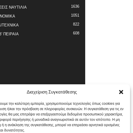
1636
ΣΕΙΣ ΝΑΥΤΙΛΙΑ
1051
ΝΟΜΙΚΑ
822
ΙΤΕΧΝΙΚΑ
608
Β' ΠΕΙΡΑΙΑ
Διαχείριση Συγκατάθεσης
χουμε την καλύτερη εμπειρία, χρησιμοποιούμε τεχνολογίες όπως cookies για
υση ή/και την πρόσβαση σε πληροφορίες συσκευών. Η συγκατάθεση για τις εν
ογίες θα μας επιτρέψει να επεξεργαστούμε δεδομένα προσωπικού χαρακτήρα,
ιφορά περιήγησης ή μοναδικά αναγνωριστικά σε αυτόν τον ιστότοπο. Η μη
 ή η ανάκληση της συγκατάθεσης, μπορεί να επηρεάσει αρνητικά ορισμένες
και δυνατότητες.