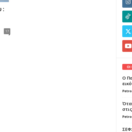
 :
17
ΟΙ
Ο Πε
εικό
Petro
Όταν
στις
Petro
ΣΕΦ: