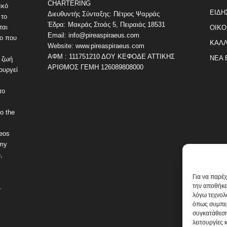
CHARTERING
ακό
ΕΙΔΗ
Διευθυντής Σύνταξης: Πέτρος Ψαρράς
 το
Έδρα: Μακράς Στοάς 5, Πειραιάς 18531
ται
ΟΙΚΟ
Email: info@pireaspiraeus.com
εο που
ΚΑΛΛ
Website: www.pireaspiraeus.com
ΑΦΜ : 111751210 ΔΟΥ ΚΕΦΟΔΕ ΑΤΤΙΚΗΣ
ΝΕΑ 
 ζωή
ΑΡΙΘΜΟΣ ΓΕΜΗ 126089808000
ουργεί
το
o the
deos
omy
,
Για να παρέ
την αποθήκε
.
λόγω τεχνολ
όπως συμπερ
συγκατάθεση
λειτουργίες 