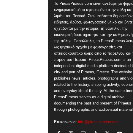
Το PireasPiraeus.com είναι ανεξάρτητο ψηφι
ενημερωτικό μέσο αφιερωμένο στην πόλη και
λιμάνι του Πειραιά. Στον ιστότοπο δημοσιεύον
ειδήσεις, άρθρα, φωτογραφικό υλικό και βίντ
σχετίζονται με την ιστορία, τη ναυτιλία, την
οικονομική δραστηριότητα και την καθημερινή
της πόλης. Παράλληλα, το PireasPiraeus λειτ
ως ψηφιακό αρχείο με φωτογραφίες και
οπτικοακουστικό υλικό από το παρελθόν και 
παρόν του Πειραιά. PireasPiraeus.com is an
independent digital media platform dedicated t
city and port of Piraeus, Greece. The website
publishes news, articles, photographs and vi
related to the history, shipping activity, econ
and everyday life of the city. At the same time
PireasPiraeus serves as a digital archive
documenting the past and present of Piraeus
through photographic and audiovisual material
Επικοινωνία:
info@pireaspiraeus.com