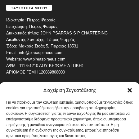
ΤΑΥΤΟΤΗΤΑ ΜΕΣΟΥ
Ιδιοκτησία: Πέτρος Ψαρράς
Επιχείρηση: Πέτρος Ψαρράς
Διακριτικός τίτλος: JOHN PSARRAS S P CHARTERING
Διευθυντής Σύνταξης: Πέτρος Ψαρράς
Έδρα: Μακράς Στοάς 5, Πειραιάς 18531
Email: info@pireaspiraeus.com
Website: www.pireaspiraeus.com
ΑΦΜ : 111751210 ΔΟΥ ΚΕΦΟΔΕ ΑΤΤΙΚΗΣ
ΑΡΙΘΜΟΣ ΓΕΜΗ 126089808000
Διαχείριση Συγκατάθεσης
ΔΗΜΟΦΙΛΗ ΚΑΤΗΓΟΡΙΑ
4487
ΝΕΑ ΤΟΥ ΠΕΙΡΑΙΑ
Για να παρέχουμε την καλύτερη εμπειρία, χρησιμοποιούμε τεχνολογίες όπως
cookies για την αποθήκευση ή/και την πρόσβαση σε πληροφορίες
1820
ΟΛΥΜΠΙΑΚΟΣ
συσκευών. Η συγκατάθεση για τις εν λόγω τεχνολογίες θα μας επιτρέψει να
1742
επεξεργαστούμε δεδομένα προσωπικού χαρακτήρα, όπως συμπεριφορά
ΑΛΛΑ ΚΟΙΝΩΝΙΚΑ
περιήγησης ή μοναδικά αναγνωριστικά σε αυτόν τον ιστότοπο. Η μη
1636
ΕΙΔΗΣΕΙΣ ΝΑΥΤΙΛΙΑ
συγκατάθεση ή η ανάκληση της συγκατάθεσης, μπορεί να επηρεάσει
αρνητικά ορισμένες λειτουργίες και δυνατότητες.
1051
ΟΙΚΟΝΟΜΙΚΑ