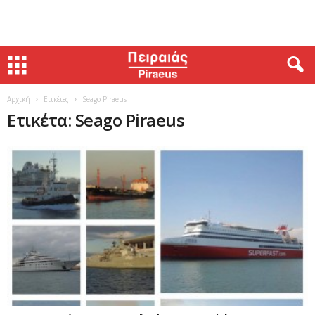
Αρχική
Ετικέτες
Seago Piraeus
Ετικέτα: Seago Piraeus