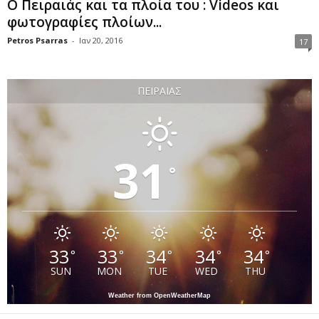
Ο Πειραιάς και τα πλοία του : Videos και
φωτογραφίες πλοίων...
Petros Psarras
-
Ιαν 20, 2016
17
ΠΕΙΡΑΙΆΣ
31
°
33
33
34
34
34
°
°
°
°
°
SUN
MON
TUE
WED
THU
Weather from OpenWeatherMap