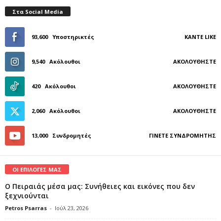
Στα Social Media
93,600
Υποστηρικτές
ΚΆΝΤΕ LIKE
9,540
Ακόλουθοι
ΑΚΟΛΟΥΘΉΣΤΕ
420
Ακόλουθοι
ΑΚΟΛΟΥΘΉΣΤΕ
2,060
Ακόλουθοι
ΑΚΟΛΟΥΘΉΣΤΕ
13,000
Συνδρομητές
ΓΊΝΕΤΕ ΣΥΝΔΡΟΜΗΤΉΣ
ΟΙ ΕΠΙΛΟΓΕΣ ΜΑΣ
Ο Πειραιάς μέσα μας: Συνήθειες και εικόνες που δεν
ξεχνιούνται
Petros Psarras
-
Ιούλ 23, 2026