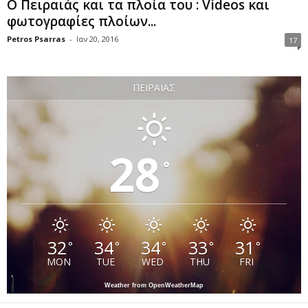
Ο Πειραιάς και τα πλοία του : Videos και
φωτογραφίες πλοίων...
Petros Psarras
-
Ιαν 20, 2016
17
ΠΕΙΡΑΙΆΣ
28
°
32
34
34
33
31
°
°
°
°
°
MON
TUE
WED
THU
FRI
Weather from OpenWeatherMap