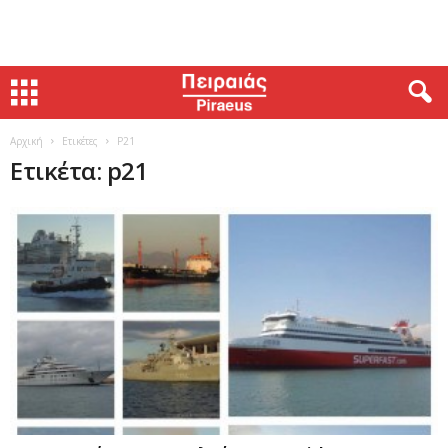
Αρχική
Ετικέτες
P21
Ετικέτα: p21