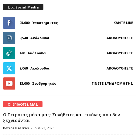
Στα Social Media
93,600
Υποστηρικτές
ΚΆΝΤΕ LIKE
9,540
Ακόλουθοι
ΑΚΟΛΟΥΘΉΣΤΕ
420
Ακόλουθοι
ΑΚΟΛΟΥΘΉΣΤΕ
2,060
Ακόλουθοι
ΑΚΟΛΟΥΘΉΣΤΕ
13,000
Συνδρομητές
ΓΊΝΕΤΕ ΣΥΝΔΡΟΜΗΤΉΣ
ΟΙ ΕΠΙΛΟΓΕΣ ΜΑΣ
Ο Πειραιάς μέσα μας: Συνήθειες και εικόνες που δεν
ξεχνιούνται
Petros Psarras
-
Ιούλ 23, 2026