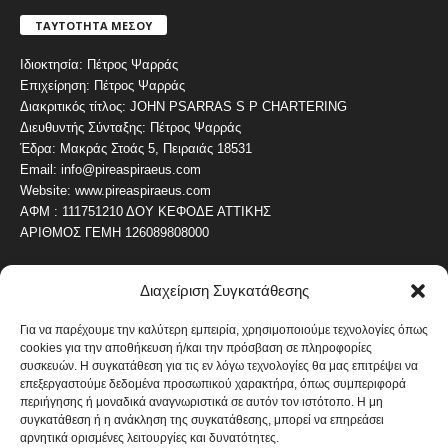
ΤΑΥΤΟΤΗΤΑ ΜΕΣΟΥ
Ιδιοκτησία: Πέτρος Ψαρράς
Επιχείρηση: Πέτρος Ψαρράς
Διακριτικός τίτλος: JOHN PSARRAS S P CHARTERING
Διευθυντής Σύνταξης: Πέτρος Ψαρράς
Έδρα: Μακράς Στοάς 5, Πειραιάς 18531
Email: info@pireaspiraeus.com
Website: www.pireaspiraeus.com
ΑΦΜ : 111751210 ΔΟΥ ΚΕΦΟΔΕ ΑΤΤΙΚΗΣ
ΑΡΙΘΜΟΣ ΓΕΜΗ 126089808000
Διαχείριση Συγκατάθεσης
ΔΗΜΟΦΙΛΗ ΚΑΤΗΓΟΡΙΑ
4487
ΝΕΑ ΤΟΥ ΠΕΙΡΑΙΑ
Για να παρέχουμε την καλύτερη εμπειρία, χρησιμοποιούμε τεχνολογίες όπως
cookies για την αποθήκευση ή/και την πρόσβαση σε πληροφορίες
1820
ΟΛΥΜΠΙΑΚΟΣ
συσκευών. Η συγκατάθεση για τις εν λόγω τεχνολογίες θα μας επιτρέψει να
1742
επεξεργαστούμε δεδομένα προσωπικού χαρακτήρα, όπως συμπεριφορά
ΑΛΛΑ ΚΟΙΝΩΝΙΚΑ
περιήγησης ή μοναδικά αναγνωριστικά σε αυτόν τον ιστότοπο. Η μη
1636
ΕΙΔΗΣΕΙΣ ΝΑΥΤΙΛΙΑ
συγκατάθεση ή η ανάκληση της συγκατάθεσης, μπορεί να επηρεάσει
αρνητικά ορισμένες λειτουργίες και δυνατότητες.
1051
ΟΙΚΟΝΟΜΙΚΑ