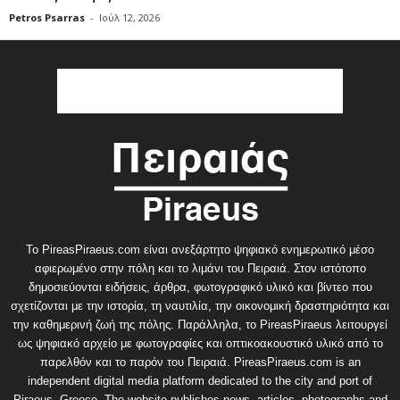
Petros Psarras
-
Ιούλ 12, 2026
Το PireasPiraeus.com είναι ανεξάρτητο ψηφιακό ενημερωτικό μέσο
αφιερωμένο στην πόλη και το λιμάνι του Πειραιά. Στον ιστότοπο
δημοσιεύονται ειδήσεις, άρθρα, φωτογραφικό υλικό και βίντεο που
σχετίζονται με την ιστορία, τη ναυτιλία, την οικονομική δραστηριότητα και
την καθημερινή ζωή της πόλης. Παράλληλα, το PireasPiraeus λειτουργεί
ως ψηφιακό αρχείο με φωτογραφίες και οπτικοακουστικό υλικό από το
παρελθόν και το παρόν του Πειραιά. PireasPiraeus.com is an
independent digital media platform dedicated to the city and port of
Piraeus, Greece. The website publishes news, articles, photographs and