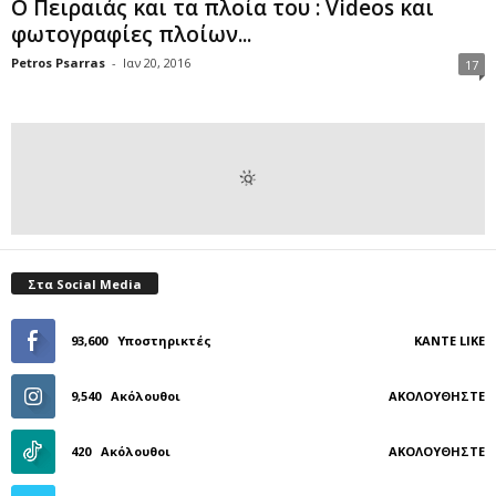
Ο Πειραιάς και τα πλοία του : Videos και
φωτογραφίες πλοίων...
Petros Psarras
-
Ιαν 20, 2016
17
Στα Social Media
93,600
Υποστηρικτές
ΚΆΝΤΕ LIKE
9,540
Ακόλουθοι
ΑΚΟΛΟΥΘΉΣΤΕ
420
Ακόλουθοι
ΑΚΟΛΟΥΘΉΣΤΕ