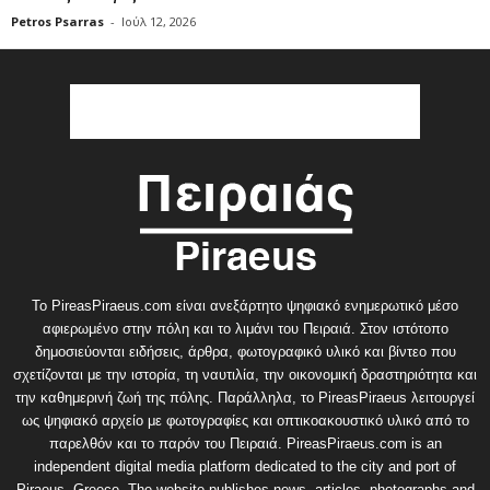
Petros Psarras
-
Ιούλ 12, 2026
Το PireasPiraeus.com είναι ανεξάρτητο ψηφιακό ενημερωτικό μέσο
αφιερωμένο στην πόλη και το λιμάνι του Πειραιά. Στον ιστότοπο
δημοσιεύονται ειδήσεις, άρθρα, φωτογραφικό υλικό και βίντεο που
σχετίζονται με την ιστορία, τη ναυτιλία, την οικονομική δραστηριότητα και
την καθημερινή ζωή της πόλης. Παράλληλα, το PireasPiraeus λειτουργεί
ως ψηφιακό αρχείο με φωτογραφίες και οπτικοακουστικό υλικό από το
παρελθόν και το παρόν του Πειραιά. PireasPiraeus.com is an
independent digital media platform dedicated to the city and port of
Piraeus, Greece. The website publishes news, articles, photographs and