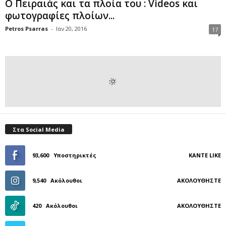
Ο Πειραιάς και τα πλοία του : Videos και
φωτογραφίες πλοίων...
Petros Psarras
-
Ιαν 20, 2016
17
Στα Social Media
93,600
Υποστηρικτές
ΚΆΝΤΕ LIKE
9,540
Ακόλουθοι
ΑΚΟΛΟΥΘΉΣΤΕ
420
Ακόλουθοι
ΑΚΟΛΟΥΘΉΣΤΕ