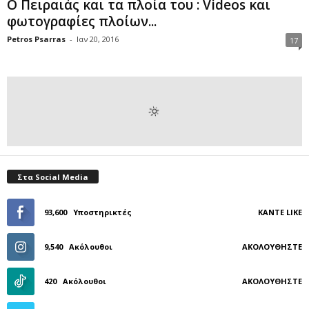
Ο Πειραιάς και τα πλοία του : Videos και
φωτογραφίες πλοίων...
Petros Psarras
-
Ιαν 20, 2016
17
Στα Social Media
93,600
Υποστηρικτές
ΚΆΝΤΕ LIKE
9,540
Ακόλουθοι
ΑΚΟΛΟΥΘΉΣΤΕ
420
Ακόλουθοι
ΑΚΟΛΟΥΘΉΣΤΕ