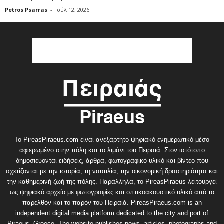
Petros Psarras
-
Ιούλ 12, 2026
Το PireasPiraeus.com είναι ανεξάρτητο ψηφιακό ενημερωτικό μέσο
αφιερωμένο στην πόλη και το λιμάνι του Πειραιά. Στον ιστότοπο
δημοσιεύονται ειδήσεις, άρθρα, φωτογραφικό υλικό και βίντεο που
σχετίζονται με την ιστορία, τη ναυτιλία, την οικονομική δραστηριότητα και
την καθημερινή ζωή της πόλης. Παράλληλα, το PireasPiraeus λειτουργεί
ως ψηφιακό αρχείο με φωτογραφίες και οπτικοακουστικό υλικό από το
παρελθόν και το παρόν του Πειραιά. PireasPiraeus.com is an
independent digital media platform dedicated to the city and port of
Piraeus, Greece. The website publishes news, articles, photographs and