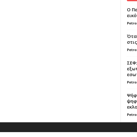
Ο Πε
εικό
Petro
Όταν
στις
Petro
ΣΕΦ:
εξωτ
εσωτ
Petro
Ψήφο
ψηφί
εκλο
Petro