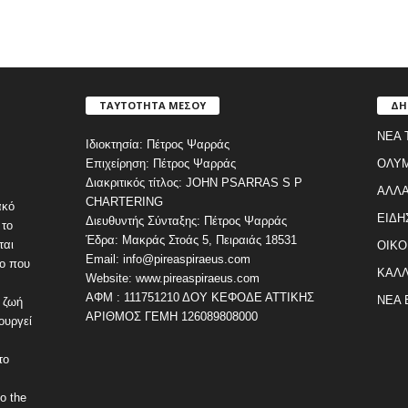
ΤΑΥΤΟΤΗΤΑ ΜΕΣΟΥ
ΔΗ
ΝΕΑ 
Ιδιοκτησία: Πέτρος Ψαρράς
Επιχείρηση: Πέτρος Ψαρράς
ΟΛΥ
Διακριτικός τίτλος: JOHN PSARRAS S P
ΑΛΛΑ
CHARTERING
ακό
ΕΙΔΗ
Διευθυντής Σύνταξης: Πέτρος Ψαρράς
 το
Έδρα: Μακράς Στοάς 5, Πειραιάς 18531
ται
ΟΙΚΟ
Email: info@pireaspiraeus.com
εο που
ΚΑΛΛ
Website: www.pireaspiraeus.com
ΑΦΜ : 111751210 ΔΟΥ ΚΕΦΟΔΕ ΑΤΤΙΚΗΣ
ΝΕΑ 
 ζωή
ΑΡΙΘΜΟΣ ΓΕΜΗ 126089808000
ουργεί
το
o the