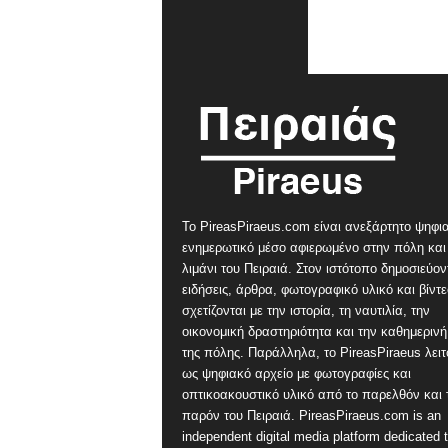
Το PireasPiraeus.com είναι ανεξάρτητο ψηφι
ενημερωτικό μέσο αφιερωμένο στην πόλη και
λιμάνι του Πειραιά. Στον ιστότοπο δημοσιεύον
ειδήσεις, άρθρα, φωτογραφικό υλικό και βίντ
σχετίζονται με την ιστορία, τη ναυτιλία, την
οικονομική δραστηριότητα και την καθημερινή
της πόλης. Παράλληλα, το PireasPiraeus λειτ
ως ψηφιακό αρχείο με φωτογραφίες και
οπτικοακουστικό υλικό από το παρελθόν και 
παρόν του Πειραιά. PireasPiraeus.com is an
independent digital media platform dedicated t