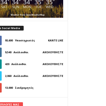
34
34
34
35
35
°
°
°
°
°
SAT
SUN
MON
TUE
WED
Weather from OpenWeatherMap
α Social Media
93,600
Υποστηρικτές
ΚΆΝΤΕ LIKE
9,540
Ακόλουθοι
ΑΚΟΛΟΥΘΉΣΤΕ
420
Ακόλουθοι
ΑΚΟΛΟΥΘΉΣΤΕ
2,060
Ακόλουθοι
ΑΚΟΛΟΥΘΉΣΤΕ
13,000
Συνδρομητές
ΓΊΝΕΤΕ ΣΥΝΔΡΟΜΗΤΉΣ
 ΕΠΙΛΟΓΕΣ ΜΑΣ