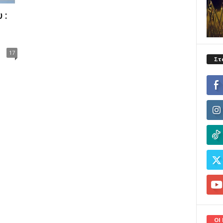
 :
17
Στ
ΟΙ