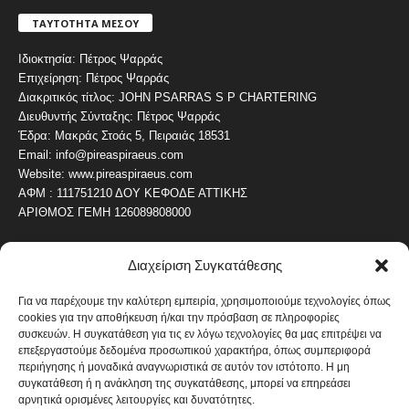
ΤΑΥΤΟΤΗΤΑ ΜΕΣΟΥ
Ιδιοκτησία: Πέτρος Ψαρράς
Επιχείρηση: Πέτρος Ψαρράς
Διακριτικός τίτλος: JOHN PSARRAS S P CHARTERING
Διευθυντής Σύνταξης: Πέτρος Ψαρράς
Έδρα: Μακράς Στοάς 5, Πειραιάς 18531
Email: info@pireaspiraeus.com
Website: www.pireaspiraeus.com
ΑΦΜ : 111751210 ΔΟΥ ΚΕΦΟΔΕ ΑΤΤΙΚΗΣ
ΑΡΙΘΜΟΣ ΓΕΜΗ 126089808000
Διαχείριση Συγκατάθεσης
ΔΗΜΟΦΙΛΗ ΚΑΤΗΓΟΡΙΑ
4487
ΝΕΑ ΤΟΥ ΠΕΙΡΑΙΑ
Για να παρέχουμε την καλύτερη εμπειρία, χρησιμοποιούμε τεχνολογίες όπως
cookies για την αποθήκευση ή/και την πρόσβαση σε πληροφορίες
1820
ΟΛΥΜΠΙΑΚΟΣ
συσκευών. Η συγκατάθεση για τις εν λόγω τεχνολογίες θα μας επιτρέψει να
1742
επεξεργαστούμε δεδομένα προσωπικού χαρακτήρα, όπως συμπεριφορά
ΑΛΛΑ ΚΟΙΝΩΝΙΚΑ
περιήγησης ή μοναδικά αναγνωριστικά σε αυτόν τον ιστότοπο. Η μη
1636
ΕΙΔΗΣΕΙΣ ΝΑΥΤΙΛΙΑ
συγκατάθεση ή η ανάκληση της συγκατάθεσης, μπορεί να επηρεάσει
αρνητικά ορισμένες λειτουργίες και δυνατότητες.
1051
ΟΙΚΟΝΟΜΙΚΑ