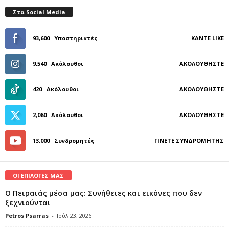
Στα Social Media
93,600
Υποστηρικτές
ΚΆΝΤΕ LIKE
9,540
Ακόλουθοι
ΑΚΟΛΟΥΘΉΣΤΕ
420
Ακόλουθοι
ΑΚΟΛΟΥΘΉΣΤΕ
2,060
Ακόλουθοι
ΑΚΟΛΟΥΘΉΣΤΕ
13,000
Συνδρομητές
ΓΊΝΕΤΕ ΣΥΝΔΡΟΜΗΤΉΣ
ΟΙ ΕΠΙΛΟΓΕΣ ΜΑΣ
Ο Πειραιάς μέσα μας: Συνήθειες και εικόνες που δεν
ξεχνιούνται
Petros Psarras
-
Ιούλ 23, 2026