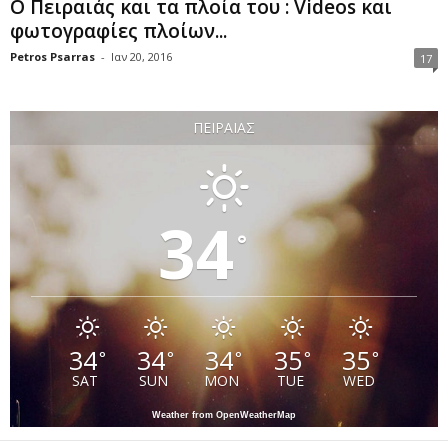
Ο Πειραιάς και τα πλοία του : Videos και
φωτογραφίες πλοίων...
Petros Psarras
-
Ιαν 20, 2016
17
ΠΕΙΡΑΙΆΣ
34
°
34
34
34
35
35
°
°
°
°
°
SAT
SUN
MON
TUE
WED
Weather from OpenWeatherMap