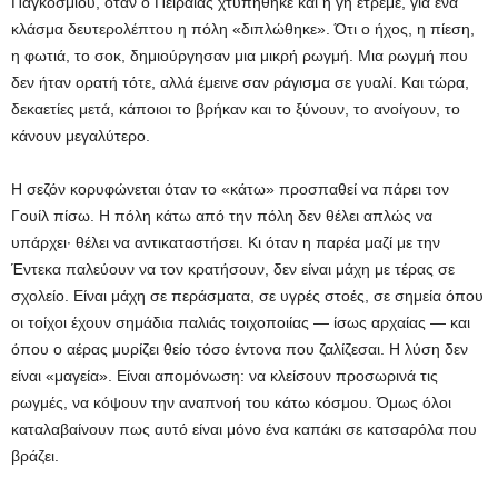
Παγκοσμίου, όταν ο Πειραιάς χτυπήθηκε και η γη έτρεμε, για ένα
κλάσμα δευτερολέπτου η πόλη «διπλώθηκε». Ότι ο ήχος, η πίεση,
η φωτιά, το σοκ, δημιούργησαν μια μικρή ρωγμή. Μια ρωγμή που
δεν ήταν ορατή τότε, αλλά έμεινε σαν ράγισμα σε γυαλί. Και τώρα,
δεκαετίες μετά, κάποιοι το βρήκαν και το ξύνουν, το ανοίγουν, το
κάνουν μεγαλύτερο.
Η σεζόν κορυφώνεται όταν το «κάτω» προσπαθεί να πάρει τον
Γουίλ πίσω. Η πόλη κάτω από την πόλη δεν θέλει απλώς να
υπάρχει· θέλει να αντικαταστήσει. Κι όταν η παρέα μαζί με την
Έντεκα παλεύουν να τον κρατήσουν, δεν είναι μάχη με τέρας σε
σχολείο. Είναι μάχη σε περάσματα, σε υγρές στοές, σε σημεία όπου
οι τοίχοι έχουν σημάδια παλιάς τοιχοποιίας — ίσως αρχαίας — και
όπου ο αέρας μυρίζει θείο τόσο έντονα που ζαλίζεσαι. Η λύση δεν
είναι «μαγεία». Είναι απομόνωση: να κλείσουν προσωρινά τις
ρωγμές, να κόψουν την αναπνοή του κάτω κόσμου. Όμως όλοι
καταλαβαίνουν πως αυτό είναι μόνο ένα καπάκι σε κατσαρόλα που
βράζει.