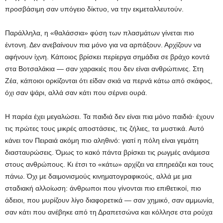
προσβάσιμη σαν υπόγειο δίκτυο, να την εκμεταλλευτούν.
Παράλληλα, η «θαλάσσια» φύση των πλασμάτων γίνεται πιο
έντονη. Δεν ανεβαίνουν πια μόνο για να αρπάξουν. Αρχίζουν να
αφήνουν ίχνη. Κάποιος βρίσκει περίεργα σημάδια σε βράχο κοντά
στα Βοτσαλάκια — σαν χαρακιές που δεν είναι ανθρώπινες. Στη
Ζέα, κάποιοι ορκίζονται ότι είδαν σκιά να περνά κάτω από σκάφος,
όχι σαν ψάρι, αλλά σαν κάτι που σέρνει ουρά.
Η παρέα έχει μεγαλώσει. Τα παιδιά δεν είναι πια μόνο παιδιά· έχουν
τις πρώτες τους μικρές αποστάσεις, τις ζήλιες, τα μυστικά. Αυτό
κάνει τον Πειραιά ακόμη πιο αληθινό: γιατί η πόλη είναι γεμάτη
διασταυρώσεις. Όμως το κακό πάντα βρίσκει τις ρωγμές ανάμεσα
στους ανθρώπους. Κι έτσι το «κάτω» αρχίζει να επηρεάζει και τους
πάνω. Όχι με δαιμονισμούς κινηματογραφικούς, αλλά με μια
σταδιακή αλλοίωση: άνθρωποι που γίνονται πιο επιθετικοί, πιο
άδειοι, που μυρίζουν λίγο διαφορετικά — σαν χημικό, σαν αμμωνία,
σαν κάτι που ανέβηκε από τη Δραπετσώνα και κόλλησε στα ρούχα