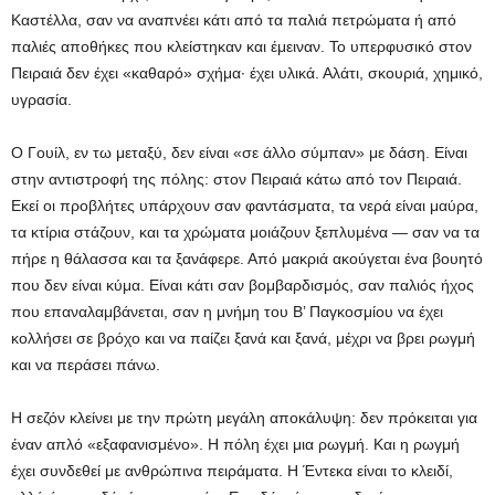
Καστέλλα, σαν να αναπνέει κάτι από τα παλιά πετρώματα ή από
παλιές αποθήκες που κλείστηκαν και έμειναν. Το υπερφυσικό στον
Πειραιά δεν έχει «καθαρό» σχήμα· έχει υλικά. Αλάτι, σκουριά, χημικό,
υγρασία.
Ο Γουίλ, εν τω μεταξύ, δεν είναι «σε άλλο σύμπαν» με δάση. Είναι
στην αντιστροφή της πόλης: στον Πειραιά κάτω από τον Πειραιά.
Εκεί οι προβλήτες υπάρχουν σαν φαντάσματα, τα νερά είναι μαύρα,
τα κτίρια στάζουν, και τα χρώματα μοιάζουν ξεπλυμένα — σαν να τα
πήρε η θάλασσα και τα ξανάφερε. Από μακριά ακούγεται ένα βουητό
που δεν είναι κύμα. Είναι κάτι σαν βομβαρδισμός, σαν παλιός ήχος
που επαναλαμβάνεται, σαν η μνήμη του Β’ Παγκοσμίου να έχει
κολλήσει σε βρόχο και να παίζει ξανά και ξανά, μέχρι να βρει ρωγμή
και να περάσει πάνω.
Η σεζόν κλείνει με την πρώτη μεγάλη αποκάλυψη: δεν πρόκειται για
έναν απλό «εξαφανισμένο». Η πόλη έχει μια ρωγμή. Και η ρωγμή
έχει συνδεθεί με ανθρώπινα πειράματα. Η Έντεκα είναι το κλειδί,