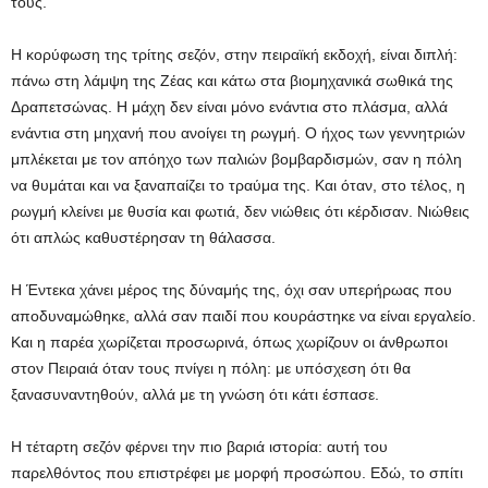
τους.
Η κορύφωση της τρίτης σεζόν, στην πειραϊκή εκδοχή, είναι διπλή:
πάνω στη λάμψη της Ζέας και κάτω στα βιομηχανικά σωθικά της
Δραπετσώνας. Η μάχη δεν είναι μόνο ενάντια στο πλάσμα, αλλά
ενάντια στη μηχανή που ανοίγει τη ρωγμή. Ο ήχος των γεννητριών
μπλέκεται με τον απόηχο των παλιών βομβαρδισμών, σαν η πόλη
να θυμάται και να ξαναπαίζει το τραύμα της. Και όταν, στο τέλος, η
ρωγμή κλείνει με θυσία και φωτιά, δεν νιώθεις ότι κέρδισαν. Νιώθεις
ότι απλώς καθυστέρησαν τη θάλασσα.
Η Έντεκα χάνει μέρος της δύναμής της, όχι σαν υπερήρωας που
αποδυναμώθηκε, αλλά σαν παιδί που κουράστηκε να είναι εργαλείο.
Και η παρέα χωρίζεται προσωρινά, όπως χωρίζουν οι άνθρωποι
στον Πειραιά όταν τους πνίγει η πόλη: με υπόσχεση ότι θα
ξανασυναντηθούν, αλλά με τη γνώση ότι κάτι έσπασε.
Η τέταρτη σεζόν φέρνει την πιο βαριά ιστορία: αυτή του
παρελθόντος που επιστρέφει με μορφή προσώπου. Εδώ, το σπίτι