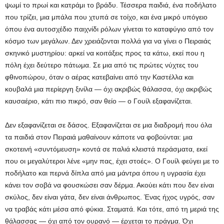
ψωμί το πρωί και κατράμι το βράδυ. Τέσσερα παιδιά, ένα ποδήλατο
που τρίζει, μια μπάλα που χτυπά σε τοίχο, και ένα μικρό υπόγειο
όπου ένα αυτοσχέδιο παιχνίδι ρόλων γίνεται το καταφύγιο από τον
κόσμο των μεγάλων. Δεν χρειάζονται πολλά για να γίνει ο Πειραιάς
σκηνικό μυστηρίου: αρκεί να κοιτάξεις προς τα κάτω, εκεί που η
πόλη έχει δεύτερο πάτωμα. Σε μια από τις πρώτες νύχτες του
φθινοπώρου, όταν ο αέρας κατεβαίνει από την Καστέλλα και
κουβαλά μια περίεργη ξινίλα — όχι ακριβώς θάλασσα, όχι ακριβώς
καυσαέριο, κάτι πιο πικρό, σαν θείο — ο Γουίλ εξαφανίζεται.
Δεν εξαφανίζεται σε δάσος. Εξαφανίζεται σε μια διαδρομή που όλα
τα παιδιά στον Πειραιά μαθαίνουν κάποτε να φοβούνται: μια
σκοτεινή «συντόμευση» κοντά σε παλιά κλειστά περάσματα, εκεί
που οι μεγαλύτεροι λένε «μην πας, έχει στοές». Ο Γουίλ φεύγει με το
ποδήλατο και περνά δίπλα από μια μάντρα όπου η υγρασία έχει
κάνει τον σοβά να φουσκώσει σαν δέρμα. Ακούει κάτι που δεν είναι
σκύλος, δεν είναι γάτα, δεν είναι άνθρωπος. Ένας ήχος υγρός, σαν
να τραβάς κάτι μέσα από φύκια. Σταματά. Και τότε, από τη μεριά της
θάλασσας — όχι από τον ουρανό — έρχεται το πράγμα. Όχι