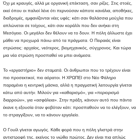
Όχι με κραυγές, αλλά με οργανική επέκταση, σαν ρίζες. Στις στοές,
εκεί όπου οι παλιοί λένε ότι περνούσαν κάποτε κανάλια, αποθήκες,
διαδρομές, εμφανίζονται νέες υφές: κάτι σαν θαλάσσια μούχλα που
απλώνεται σε τοίχους, κάτι σαν κοράλλι που δεν ανήκει στη
Μεσόγειο. Οι μεγάλοι δεν θέλουν να το δουν. Η πόλη άλλωστε έχει
μάθει να προχωρά πάνω από τα πράγματα. Ο Πειραιάς είναι
στρώσεις: αρχαίος, νεότερος, βιομηχανικός, σύγχρονος. Και τώρα
μια νέα στρώση προσπαθεί να μπει ανάμεσα.
Το «εργαστήριο» δεν σταματά. Οι άνθρωποι που το τρέχουν είναι
πιο προσεκτικοί, πιο αόρατοι. Η ΧΡΩΠΕΙ στο Νέο Φάληρο
παραμένει η κεντρική μάσκα, αλλά η πραγματική λειτουργία γίνεται
κάτω από αυτήν. Μιλούν για «καθαρισμό», για «περιορισμό
διαρροών», για «ασφάλεια». Στην πράξη, κάνουν αυτό που πάντα
έκανε η εξουσία όταν φοβόταν κάτι: προσπαθούν να το ελέγξουν, να
το στραγγίξουν, να το κάνουν εργαλείο.
Ο Γουίλ γίνεται αγωγός. Κάθε φορά που η πόλη γλιστρά στην
αντιστροφή της, εκείνος το νιώθει πρώτος. Δεν είναι πια απλώς