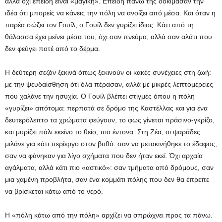
αλλά όχι επειδή είναι «μαγική». Επειδή πάνω της δοκίμασαν την
ιδέα ότι μπορείς να κάνεις την πόλη να ανοίξει από μέσα. Και όταν η
παρέα σώζει τον Γουίλ, ο Γουίλ δεν γυρίζει ίδιος. Κάτι από τη
θάλασσα έχει μείνει μέσα του, όχι σαν πνεύμα, αλλά σαν αλάτι που
δεν φεύγει ποτέ από το δέρμα.
Η δεύτερη σεζόν ξεκινά όπως ξεκινούν οι κακές συνέχειες στη ζωή:
με την ψευδαίσθηση ότι όλα πέρασαν, αλλά με μικρές λεπτομέρειες
που χαλάνε την ησυχία. Ο Γουίλ βλέπει στιγμές όπου η πόλη
«γυρίζει» απότομα: περπατά σε δρόμο της Καστέλλας και για ένα
δευτερόλεπτο τα χρώματα φεύγουν, το φως γίνεται πράσινο-γκρίζο,
και μυρίζει πάλι εκείνο το θείο, πιο έντονα. Στη Ζέα, οι ψαράδες
μιλάνε για κάτι περίεργο στον βυθό: σαν να μετακινήθηκε το έδαφος,
σαν να φάνηκαν για λίγο σχήματα που δεν ήταν εκεί. Όχι αρχαία
αγάλματα, αλλά κάτι πιο «αστικό»: σαν τμήματα από δρόμους, σαν
μια χαμένη προβλήτα, σαν ένα κομμάτι πόλης που δεν θα έπρεπε
να βρίσκεται κάτω από το νερό.
Η «πόλη κάτω από την πόλη» αρχίζει να σπρώχνει προς τα πάνω.