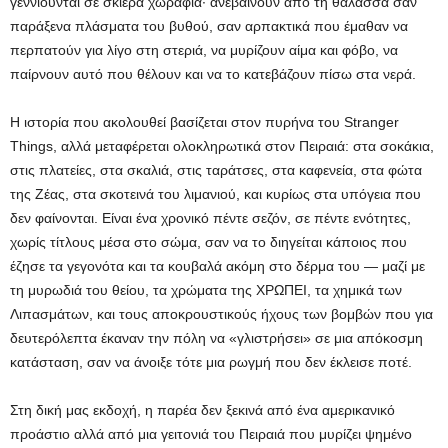
γεννιούνται σε σκιερά χωράφια· ανεβαίνουν από τη θάλασσα σαν
παράξενα πλάσματα του βυθού, σαν αρπακτικά που έμαθαν να
περπατούν για λίγο στη στεριά, να μυρίζουν αίμα και φόβο, να
παίρνουν αυτό που θέλουν και να το κατεβάζουν πίσω στα νερά.
Η ιστορία που ακολουθεί βασίζεται στον πυρήνα του Stranger
Things, αλλά μεταφέρεται ολοκληρωτικά στον Πειραιά: στα σοκάκια,
στις πλατείες, στα σκαλιά, στις ταράτσες, στα καφενεία, στα φώτα
της Ζέας, στα σκοτεινά του λιμανιού, και κυρίως στα υπόγεια που
δεν φαίνονται. Είναι ένα χρονικό πέντε σεζόν, σε πέντε ενότητες,
χωρίς τίτλους μέσα στο σώμα, σαν να το διηγείται κάποιος που
έζησε τα γεγονότα και τα κουβαλά ακόμη στο δέρμα του — μαζί με
τη μυρωδιά του θείου, τα χρώματα της ΧΡΩΠΕΙ, τα χημικά των
Λιπασμάτων, και τους αποκρουστικούς ήχους των βομβών που για
δευτερόλεπτα έκαναν την πόλη να «γλιστρήσει» σε μια απόκοσμη
κατάσταση, σαν να άνοιξε τότε μια ρωγμή που δεν έκλεισε ποτέ.
Στη δική μας εκδοχή, η παρέα δεν ξεκινά από ένα αμερικανικό
προάστιο αλλά από μια γειτονιά του Πειραιά που μυρίζει ψημένο