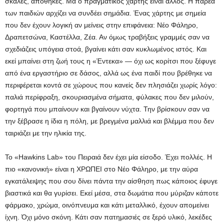
σκάλες, αποθήκες. Μα ο πραγματικός χάρτης είναι άλλος. Η παρέα
των παιδιών αρχίζει να συνδέει σημάδια. Ένας χάρτης με σημεία
που δεν έχουν λογική αν μείνεις στην επιφάνεια: Νέο Φάληρο,
Δραπετσώνα, Καστέλλα, Ζέα. Αν όμως τραβήξεις γραμμές σαν να
σχεδιάζεις υπόγεια στοά, βγαίνει κάτι σαν κυκλωμένος ιστός. Και
εκεί μπαίνει στη ζωή τους η «Έντεκα» — όχι ως κορίτσι που ξέφυγε
από ένα εργαστήριο σε δάσος, αλλά ως ένα παιδί που βρέθηκε να
περιφέρεται κοντά σε χώρους που κανείς δεν πλησιάζει χωρίς λόγο:
παλιά περίφραξη, σκουριασμένα σήματα, φύλακες που δεν μιλούν,
φορτηγά που μπαίνουν και βγαίνουν νύχτα. Την βρίσκουν σαν να
την ξέβρασε η ίδια η πόλη, με βρεγμένα μαλλιά και βλέμμα που δεν
ταιριάζει με την ηλικία της.
Το «Hawkins Lab» του Πειραιά δεν έχει μία είσοδο. Έχει πολλές. Η
πιο «κανονική» είναι η ΧΡΩΠΕΙ στο Νέο Φάληρο, με την αύρα
εγκατάλειψης που σου δίνει πάντα την αίσθηση πως κάποιος έφυγε
βιαστικά και θα γυρίσει. Εκεί μέσα, στα δωμάτια που μύριζαν κάποτε
φάρμακο, χρώμα, οινόπνευμα και κάτι μεταλλικό, έχουν απομείνει
ίχνη. Όχι μόνο σκόνη. Κάτι σαν πατημασιές σε ξερό υλικό, λεκέδες