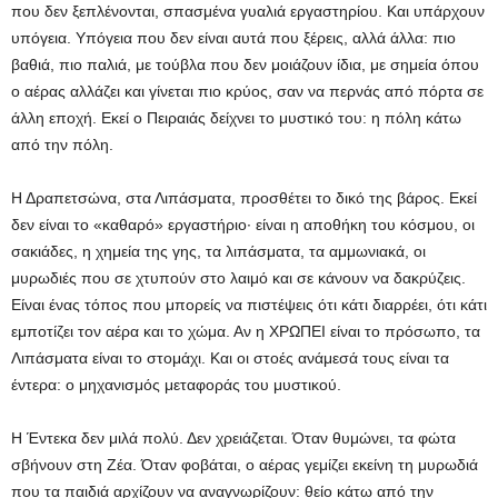
που δεν ξεπλένονται, σπασμένα γυαλιά εργαστηρίου. Και υπάρχουν
υπόγεια. Υπόγεια που δεν είναι αυτά που ξέρεις, αλλά άλλα: πιο
βαθιά, πιο παλιά, με τούβλα που δεν μοιάζουν ίδια, με σημεία όπου
ο αέρας αλλάζει και γίνεται πιο κρύος, σαν να περνάς από πόρτα σε
άλλη εποχή. Εκεί ο Πειραιάς δείχνει το μυστικό του: η πόλη κάτω
από την πόλη.
Η Δραπετσώνα, στα Λιπάσματα, προσθέτει το δικό της βάρος. Εκεί
δεν είναι το «καθαρό» εργαστήριο· είναι η αποθήκη του κόσμου, οι
σακιάδες, η χημεία της γης, τα λιπάσματα, τα αμμωνιακά, οι
μυρωδιές που σε χτυπούν στο λαιμό και σε κάνουν να δακρύζεις.
Είναι ένας τόπος που μπορείς να πιστέψεις ότι κάτι διαρρέει, ότι κάτι
εμποτίζει τον αέρα και το χώμα. Αν η ΧΡΩΠΕΙ είναι το πρόσωπο, τα
Λιπάσματα είναι το στομάχι. Και οι στοές ανάμεσά τους είναι τα
έντερα: ο μηχανισμός μεταφοράς του μυστικού.
Η Έντεκα δεν μιλά πολύ. Δεν χρειάζεται. Όταν θυμώνει, τα φώτα
σβήνουν στη Ζέα. Όταν φοβάται, ο αέρας γεμίζει εκείνη τη μυρωδιά
που τα παιδιά αρχίζουν να αναγνωρίζουν: θείο κάτω από την