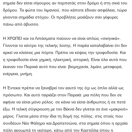
σημεία δεν είσαι σίγουρος αν περπατάς στον δρόμο ή στη σκιά του
δρόμου. Τα φώτα του λιμανιού, που κάποτε έδιναν ασφάλεια, τώρα
γίνονται σημάδια στόχου. Οι προβλήτες μοιάζουν σαν γέφυρες
πάνω από άβυσσο.
Η ΧΡΩΠΕΙ και τα Λιπάσματα παύουν να είναι απλώς «σκηνικά».
Γίνονται το κέντρο της τελικής λύσης. Η παρέα καταλαβαίνει ότι δεν
αρκεί να κλείσεις μια πόρτα. Πρέπει να κόψεις την τροφοδοσία. Και
η τροφοδοσία είναι χημική, ηλεκτρική, ιστορική. Είναι όλα αυτά που
έκαναν τον Πειραιά αυτό που είναι: βιομηχανία, λιμάνι, μεταφορά,
ενέργεια, μνήμη.
Η Έντεκα πρέπει να ξαναβρεί τον εαυτό της όχι ως όπλο αλλά ως
πρόσωπο. Και αυτό ταιριάζει στον Πειραιά: μια πόλη που δεν σε
αφήνει να είσαι μόνο ρόλος· σε κάνει να είσαι άνθρωπος ή σε πετά
έξω. Η τελική σύγκρουση με τον Βέκνα δεν γίνεται σε ένα «μακρινό»
μέρος. Γίνεται μέσα στην ίδια τη δομή της πόλης: στις στοές που
συνδέουν Νέο Φάληρο και Δραπετσώνα, στα σημεία όπου η αρχαία
πόλη ακουμπά τη νεότερη, κάτω από την Καστέλλα όπου η