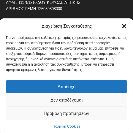
ΑΦΜ : 111751210 ΔΟΥ ΚΕΦΟΔΕ ΑΤΤΙΚΗΣ
ΑΡΙΘΜΟΣ ΓΕΜΗ 126089808000
Διαχείριση Συγκατάθεσης
ΔΗΜΟΦΙΛΗ ΚΑΤΗΓΟΡΙΑ
4487
ΝΕΑ ΤΟΥ ΠΕΙΡΑΙΑ
Για να παρέχουμε την καλύτερη εμπειρία, χρησιμοποιούμε τεχνολογίες όπως
cookies για την αποθήκευση ή/και την πρόσβαση σε πληροφορίες
1820
ΟΛΥΜΠΙΑΚΟΣ
συσκευών. Η συγκατάθεση για τις εν λόγω τεχνολογίες θα μας επιτρέψει να
1742
επεξεργαστούμε δεδομένα προσωπικού χαρακτήρα, όπως συμπεριφορά
ΑΛΛΑ ΚΟΙΝΩΝΙΚΑ
περιήγησης ή μοναδικά αναγνωριστικά σε αυτόν τον ιστότοπο. Η μη
1636
ΕΙΔΗΣΕΙΣ ΝΑΥΤΙΛΙΑ
συγκατάθεση ή η ανάκληση της συγκατάθεσης, μπορεί να επηρεάσει
αρνητικά ορισμένες λειτουργίες και δυνατότητες.
1051
ΟΙΚΟΝΟΜΙΚΑ
822
ΚΑΛΛΙΤΕΧΝΙΚΑ
Αποδοχή
608
ΝΕΑ Β' ΠΕΙΡΑΙΑ
Δεν αποδέχομαι
Προβολή προτιμήσεων
Πολιτική Cookies
Όροι και Προϋποθέσεις
Πολιτική Cookies
© Copyright 2014 - 2026 / Designed by pixelheroes.gr