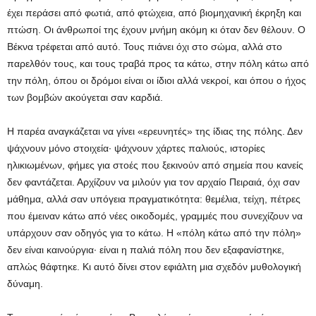
έχει περάσει από φωτιά, από φτώχεια, από βιομηχανική έκρηξη και
πτώση. Οι άνθρωποί της έχουν μνήμη ακόμη κι όταν δεν θέλουν. Ο
Βέκνα τρέφεται από αυτό. Τους πιάνει όχι στο σώμα, αλλά στο
παρελθόν τους, και τους τραβά προς τα κάτω, στην πόλη κάτω από
την πόλη, όπου οι δρόμοι είναι οι ίδιοι αλλά νεκροί, και όπου ο ήχος
των βομβών ακούγεται σαν καρδιά.
Η παρέα αναγκάζεται να γίνει «ερευνητές» της ίδιας της πόλης. Δεν
ψάχνουν μόνο στοιχεία· ψάχνουν χάρτες παλιούς, ιστορίες
ηλικιωμένων, φήμες για στοές που ξεκινούν από σημεία που κανείς
δεν φαντάζεται. Αρχίζουν να μιλούν για τον αρχαίο Πειραιά, όχι σαν
μάθημα, αλλά σαν υπόγεια πραγματικότητα: θεμέλια, τείχη, πέτρες
που έμειναν κάτω από νέες οικοδομές, γραμμές που συνεχίζουν να
υπάρχουν σαν οδηγός για το κάτω. Η «πόλη κάτω από την πόλη»
δεν είναι καινούργια· είναι η παλιά πόλη που δεν εξαφανίστηκε,
απλώς θάφτηκε. Κι αυτό δίνει στον εφιάλτη μια σχεδόν μυθολογική
δύναμη.