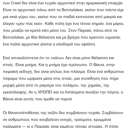
των Creel δεν είναι ένα τυχαίο αρχοντικό στην αμερικανική επαρχία.
Είναι το αρχοντικό πάνω από τα Βοτσαλάκια, εκείνο που πάντα είχε
μια σκιά γύρω του, εκείνο που τα παιδιά κοιτούσαν από μακριά και
έλεγαν «μην πας εκεί». Κάθε πόλη έχει ένα τέτοιο σημείο: ένα μέρος
που μοιάζει να κρατά κάτι μέσα του. Στον Πειραιά, πάνω από τα
Βοτσαλάκια, με θέα θάλασσα και με βράχια που κρατούν υγρασία,
ένα παλιό αρχοντικό γίνεται η κλειδαριά του εφιάλτη.
Εκεί αποκαλύπτεται ότι το «κάτω» δεν είναι μόνο θάλασσα και
στοές. Είναι μνήμη. Και η μνήμη έχει πρόσωπο. Ο Βέκνα, στην
πειραϊκή εκδοχή, δεν είναι απλώς ένα πλάσμα. Είναι ένα ανθρώπινο
πείραμα που ωρίμασε μέσα στις στοές, μια συνείδηση που πήρε
μορφή μέσα από το ράγισμα του πολέμου, της χημείας, της
εγκατάλειψης. Αν η ΧΡΩΠΕΙ και τα Λιπάσματα άνοιξαν την πόρτα, ο
Βέκνα είναι αυτός που έμαθε να περνά.
Οι θάνατοι/επιθέσεις της σεζόν δεν συμβαίνουν τυχαία. Συμβαίνουν
σε ανθρώπους που κουβαλούν ενοχές, τραύματα, κρυμμένα
πράγματα — κι ο Πειραιάς είναι γεμάτος τέτοιες ιστορίες. Η πόλη