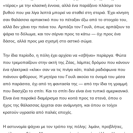
«τέρας» με την κλασική έννοια, αλλά ένα παράξενο πλάσμα του
βυθού που για λίγα λεπτά μπορεί να σταθεί στη στεριά. Έχει κίνηση
σαν θαλάσσιο αρπακτικό που το πέταξαν έξω από το στοιχείο του,
αλλά δεν χάνει την πείνα του. Αρπάζει τον Γουίλ, όπως αρπάζουν τα
ψάρια το δόλωμα, και τον σέρνει προς τα κάτω — όχι προς ένα
δάσος, αλλά προς μια σχισμή στο αστικό σώμα.
Την ίδια περίοδο, η πόλη έχει αρχίσει να «σβήνει» περίεργα. Φώτα
που τρεμοπαίζουν στην ακτή της Ζέας, λάμπες δρόμου που κάνουν
ένα ηλεκτρικό «κλικ» σαν να τις πνίγει κάτι, παλιά ραδιόφωνα που
πιάνουν ψιθύρους. Η μητέρα του Γουίλ ακούει το όνομά του μέσα
από παράσιτα, όχι από τη φαντασία της — από την ίδια τη γραμμή
που διασχίζει το σπίτι. Και το σπίτι δεν είναι ένα τυπικό αμερικανικό.
Είναι ένα πειραϊκό διαμέρισμα που κοιτά προς τα στενά, όπου ο
ήχος της θάλασσας έρχεται σαν ανάμνηση, και όπου οι τοίχοι
κρατούν υγρασία από παλιές εποχές.
Η αστυνομία ψάχνει με τον τρόπο της πόλης: λιμάνι, προβλήτες,