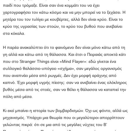
παιδί που τρόμαξε. Είναι σαν ένα κομμάτι του να έχει
χαρτογραφήσει τον κάτω κόσμο και να μην μπορεί να το ξεχάσει. Η
μητέρα του τον τυλίγει με κουβέρτες, αλλά δεν είναι κρύο. Είναι το
κρύο της υγρασίας των στοών, το κρύο του βυθού που ανεβαίνει
στα κόκαλα.
Η παρέα ανακαλύπτει ότι το φαινόμενο δεν είναι μόνο κάτω από τη
γη αλλά και κάτω από τη θάλασσα. Και έτσι ο Πειραιάς αποκτά κάτι
που στο Stranger Things είναι «Mind Flayer»: εδώ γίνεται ένα
συλλογικό θαλάσσιο-υπόγειο «σχήμα», σαν μεγάλος οργανισμός
που αναπνέει μέσα από ρωγμές. Δεν έχει μορφή αράχνης από
καπνό. Έχει μορφή υγρής πίεσης: σαν να ανεβαίνει ένας ολόκληρος
βυθός μέσα από τις στοές, σαν να θέλει η θάλασσα να καταπιεί την
πόλη από μέσα.
Κι εκεί μπαίνει η ιστορία των βομβαρδισμών. Όχι ως φόντο, αλλά ως
μηχανισμός. Υπάρχει μια θεωρία που οι μεγαλύτεροι απορρίπτουν
γελώντας πικρά: ότι σε μια από τις μεγάλες νύχτες του Β’