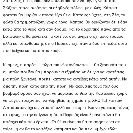
Στο τέλος, ο Πειραιάς δεν «σώζεται» σαν να μην έγινε τίποτα.
Σώζεται όπως σώζονται οι αληθινές πόλεις: με ουλές. Κάποια
φρεάτια θα μυρίζουν πάντα λίγο θείο. Κάποιες νύχτες, στη Ζέα, τα
φώτα θα τρεμοπαίζουν χωρίς λόγο. Κάποιοι θα ορκίζονται ότι είδαν
κάτω από το νερό κάτι σαν δρόμο. Και το αρχοντικό πάνω από τα
Βοτσαλάκια θα μένει εκεί, σκοτεινό, σαν μνημείο όχι μόνο τρόμου,
αλλά και υπενθύμισης ότι ο Πειραιάς έχει πάντα δύο επίπεδα: αυτό
που δείχνει και αυτό που κρύβει.
Κι όμως, η παρέα — τώρα πια νέοι άνθρωποι — θα ξέρει κάτι που
οι υπόλοιποι δεν θα μπορούν να εξηγήσουν: ότι για να κρατήσεις
μια πόλη ζωντανή, πρέπει κάποτε να κατέβεις κάτω από αυτήν. Να
δεις την πόλη κάτω από την πόλη. Να ακούσεις τους παλιούς
βομβαρδισμούς σαν ηχώ, να μυρίσεις το θείο της Καστέλλας χωρίς
να φύγεις τρέχοντας, να θυμηθείς τη χημεία της ΧΡΩΠΕΙ και των
Λιπασμάτων όχι ως ντροπή αλλά ως ιστορία. Και να γυρίσεις πάνω,
στο φως, με την επίγνωση ότι ο Πειραιάς είναι λιμάνι: πάντα θα
υπάρχει κάτι που έρχεται. Το θέμα είναι αν θα το αφήσεις να σε
πάρει, ή αν θα το κοιτάξεις κατάματα και θα πεις: «μέχρι εδώ».