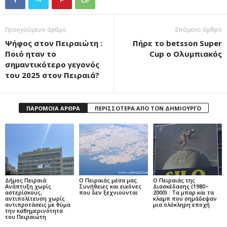
Προηγούμενο άρθρο
Επόμενο άρθρο
Ψήφος στον Πειραιώτη :
Πήρε το betsson Super
Ποιό ηταν το
Cup ο Ολυμπιακός
σημαντικότερο γεγονός
του 2025 στον Πειραιά?
ΠΑΡΟΜΟΙΑ ΑΡΘΡΑ
ΠΕΡΙΣΣΟΤΕΡΑ ΑΠΟ ΤΟΝ ΔΗΜΙΟΥΡΓΟ
Δήμος Πειραιά:
Ο Πειραιάς μέσα μας:
Ο Πειραιάς της
Ανάπτυξη χωρίς
Συνήθειες και εικόνες
Διασκέδασης (1980–
αστερίσκους,
που δεν ξεχνιούνται
2000) : Τα μπαρ και τα
αντιπολίτευση χωρίς
κλαμπ που σημάδεψαν
αντιπροτάσεις με θύμα
μια ολόκληρη εποχή
την καθημερινότητα
του Πειραιώτη