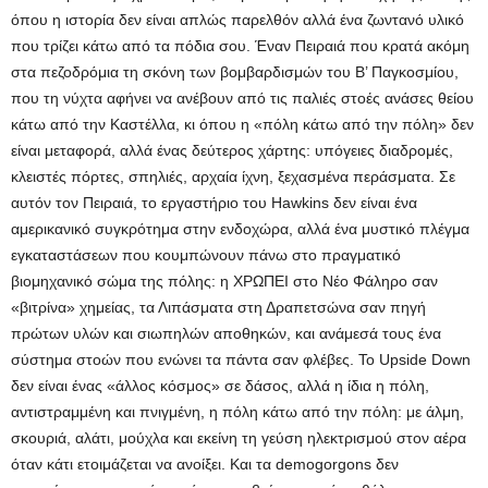
όπου η ιστορία δεν είναι απλώς παρελθόν αλλά ένα ζωντανό υλικό
που τρίζει κάτω από τα πόδια σου. Έναν Πειραιά που κρατά ακόμη
στα πεζοδρόμια τη σκόνη των βομβαρδισμών του Β’ Παγκοσμίου,
που τη νύχτα αφήνει να ανέβουν από τις παλιές στοές ανάσες θείου
κάτω από την Καστέλλα, κι όπου η «πόλη κάτω από την πόλη» δεν
είναι μεταφορά, αλλά ένας δεύτερος χάρτης: υπόγειες διαδρομές,
κλειστές πόρτες, σπηλιές, αρχαία ίχνη, ξεχασμένα περάσματα. Σε
αυτόν τον Πειραιά, το εργαστήριο του Hawkins δεν είναι ένα
αμερικανικό συγκρότημα στην ενδοχώρα, αλλά ένα μυστικό πλέγμα
εγκαταστάσεων που κουμπώνουν πάνω στο πραγματικό
βιομηχανικό σώμα της πόλης: η ΧΡΩΠΕΙ στο Νέο Φάληρο σαν
«βιτρίνα» χημείας, τα Λιπάσματα στη Δραπετσώνα σαν πηγή
πρώτων υλών και σιωπηλών αποθηκών, και ανάμεσά τους ένα
σύστημα στοών που ενώνει τα πάντα σαν φλέβες. Το Upside Down
δεν είναι ένας «άλλος κόσμος» σε δάσος, αλλά η ίδια η πόλη,
αντιστραμμένη και πνιγμένη, η πόλη κάτω από την πόλη: με άλμη,
σκουριά, αλάτι, μούχλα και εκείνη τη γεύση ηλεκτρισμού στον αέρα
όταν κάτι ετοιμάζεται να ανοίξει. Και τα demogorgons δεν