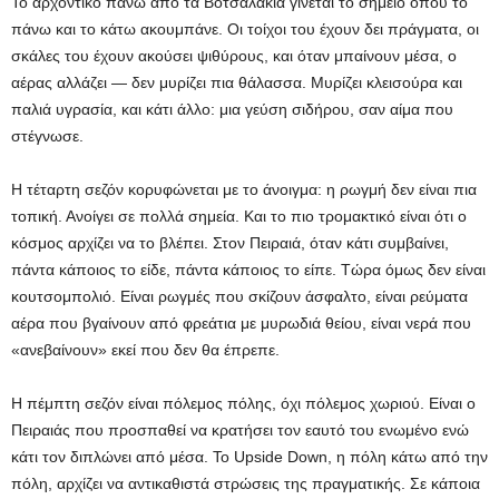
Το αρχοντικό πάνω από τα Βοτσαλάκια γίνεται το σημείο όπου το
πάνω και το κάτω ακουμπάνε. Οι τοίχοι του έχουν δει πράγματα, οι
σκάλες του έχουν ακούσει ψιθύρους, και όταν μπαίνουν μέσα, ο
αέρας αλλάζει — δεν μυρίζει πια θάλασσα. Μυρίζει κλεισούρα και
παλιά υγρασία, και κάτι άλλο: μια γεύση σιδήρου, σαν αίμα που
στέγνωσε.
Η τέταρτη σεζόν κορυφώνεται με το άνοιγμα: η ρωγμή δεν είναι πια
τοπική. Ανοίγει σε πολλά σημεία. Και το πιο τρομακτικό είναι ότι ο
κόσμος αρχίζει να το βλέπει. Στον Πειραιά, όταν κάτι συμβαίνει,
πάντα κάποιος το είδε, πάντα κάποιος το είπε. Τώρα όμως δεν είναι
κουτσομπολιό. Είναι ρωγμές που σκίζουν άσφαλτο, είναι ρεύματα
αέρα που βγαίνουν από φρεάτια με μυρωδιά θείου, είναι νερά που
«ανεβαίνουν» εκεί που δεν θα έπρεπε.
Η πέμπτη σεζόν είναι πόλεμος πόλης, όχι πόλεμος χωριού. Είναι ο
Πειραιάς που προσπαθεί να κρατήσει τον εαυτό του ενωμένο ενώ
κάτι τον διπλώνει από μέσα. Το Upside Down, η πόλη κάτω από την
πόλη, αρχίζει να αντικαθιστά στρώσεις της πραγματικής. Σε κάποια