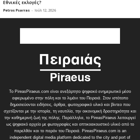
Εθνικές εκλογές?
Petros Psarras
-
Ιούλ 12, 2026
Το PireasPiraeus.com είναι ανεξάρτητο ψηφιακό ενημερωτικό μέσο
αφιερωμένο στην πόλη και το λιμάνι του Πειραιά. Στον ιστότοπο
δημοσιεύονται ειδήσεις, άρθρα, φωτογραφικό υλικό και βίντεο που
σχετίζονται με την ιστορία, τη ναυτιλία, την οικονομική δραστηριότητα και
την καθημερινή ζωή της πόλης. Παράλληλα, το PireasPiraeus λειτουργεί
ως ψηφιακό αρχείο με φωτογραφίες και οπτικοακουστικό υλικό από το
παρελθόν και το παρόν του Πειραιά. PireasPiraeus.com is an
independent digital media platform dedicated to the city and port of