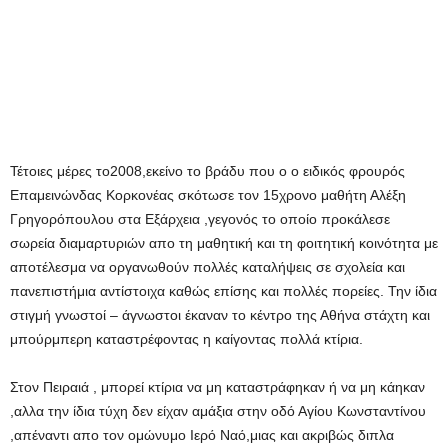
Τέτοιες μέρες το2008,εκείνο το βράδυ που ο ο ειδικός φρουρός
Επαμεινώνδας Κορκονέας σκότωσε τον 15χρονο μαθήτη Αλέξη
Γρηγορόπουλου στα Εξάρχεια ,γεγονός το οποίο προκάλεσε
σωρεία διαμαρτυριών απο τη μαθητική και τη φοιτητική κοινότητα με
αποτέλεσμα να οργανωθούν πολλές καταλήψεις σε σχολεία και
πανεπιστήμια αντίστοιχα καθώς επίσης και πολλές πορείες. Την ίδια
στιγμή γνωστοί – άγνωστοι έκαναν το κέντρο της Αθήνα στάχτη και
μπούρμπερη καταστρέφοντας η καίγοντας πολλά κτίρια.
Στον Πειραιά , μπορεί κτίρια να μη καταστράφηκαν ή να μη κάηκαν
,αλλα την ίδια τύχη δεν είχαν αμάξια στην οδό Αγίου Κωνσταντίνου
,απέναντι απο τον ομώνυμο Ιερό Ναό,μιας και ακριβώς διπλα