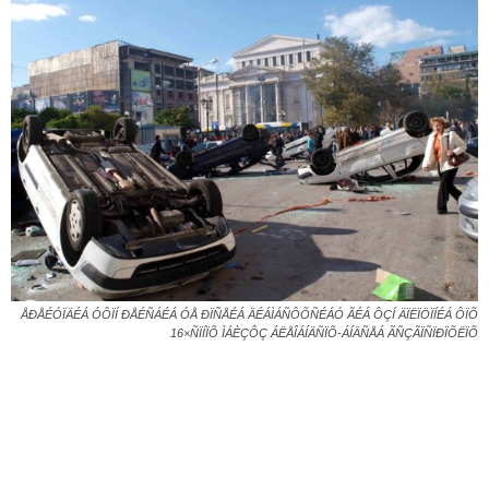
ÅÐÅÉÓÏÄÉÁ ÓÔÏÍ ÐÅÉÑÁÉÁ ÓÅ ÐÏÑÅÉÁ ÄÉÁÌÁÑÔÕÑÉÁÓ ÃÉÁ ÔÇÍ ÄÏËÏÖÏÍÉÁ ÔÏÕ
16×ÑÏÍÏÕ ÌÁÈÇÔÇ ÁËÅÎÁÍÄÑÏÕ-ÁÍÄÑÅÁ ÃÑÇÃÏÑÏÐÏÕËÏÕ