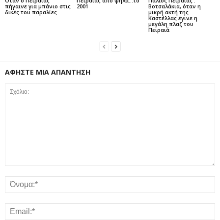
Όταν ο Πειραιάς
Πειραιάς από ψηλά…το
Παλιός Πειραιάς :
πήγαινε για μπάνιο στις
2001
Βοτσαλάκια, όταν η
δικές του παραλίες..
μικρή ακτή της
Καστέλλας έγινε η
μεγάλη πλαζ του
Πειραιά
ΑΦΗΣΤΕ ΜΙΑ ΑΠΑΝΤΗΣΗ