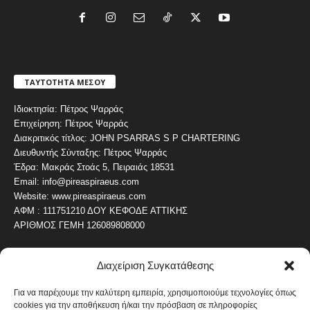
ΤΑΥΤΟΤΗΤΑ ΜΕΣΟΥ
Ιδιοκτησία: Πέτρος Ψαρράς
Επιχείρηση: Πέτρος Ψαρράς
Διακριτικός τίτλος: JOHN PSARRAS S P CHARTERING
Διευθυντής Σύνταξης: Πέτρος Ψαρράς
Έδρα: Μακράς Στοάς 5, Πειραιάς 18531
Email: info@pireaspiraeus.com
Website: www.pireaspiraeus.com
ΑΦΜ : 111751210 ΔΟΥ ΚΕΦΟΔΕ ΑΤΤΙΚΗΣ
ΑΡΙΘΜΟΣ ΓΕΜΗ 126089808000
Διαχείριση Συγκατάθεσης
ΔΗΜΟΦΙΛΗ ΚΑΤΗΓΟΡΙΑ
4487
ΝΕΑ ΤΟΥ ΠΕΙΡΑΙΑ
Για να παρέχουμε την καλύτερη εμπειρία, χρησιμοποιούμε τεχνολογίες όπως
cookies για την αποθήκευση ή/και την πρόσβαση σε πληροφορίες
1820