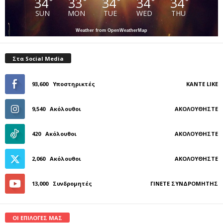
34
33
34
34
34
°
°
°
°
°
SUN
MON
TUE
WED
THU
Weather from OpenWeatherMap
Στα Social Media
93,600
Υποστηρικτές
ΚΆΝΤΕ LIKE
9,540
Ακόλουθοι
ΑΚΟΛΟΥΘΉΣΤΕ
420
Ακόλουθοι
ΑΚΟΛΟΥΘΉΣΤΕ
2,060
Ακόλουθοι
ΑΚΟΛΟΥΘΉΣΤΕ
13,000
Συνδρομητές
ΓΊΝΕΤΕ ΣΥΝΔΡΟΜΗΤΉΣ
ΟΙ ΕΠΙΛΟΓΕΣ ΜΑΣ