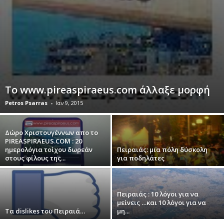
Το www.pireaspiraeus.com άλλαξε μορφή
Petros Psarras
-
Ιαν 9, 2015
Δώρο Χριστουγέννων απο τo
PIREASPIRAEUS.COM : 20
ημερολόγια τοίχου δωρεάν
Πειραιάς: μια πόλη δύσκολη
στους φίλους της...
για ποδηλάτες
Πειραιάς : 10 λόγοι για να
μείνεις …και 10 λόγοι για να
Τα dislikes του Πειραιά…
μη...