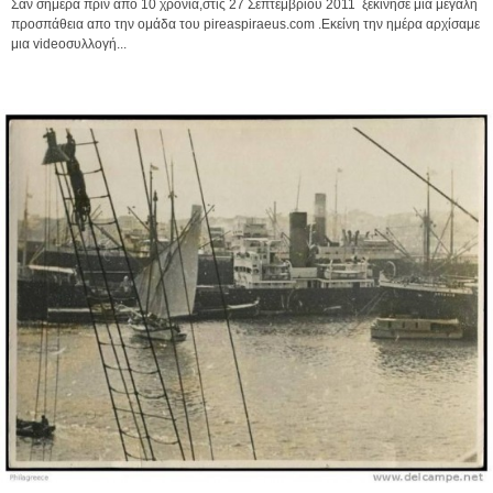
Σαν σήμερα πριν απο 10 χρόνια,στις 27 Σεπτεμβρίου 2011 ξεκίνησε μια μεγάλη
προσπάθεια απο την ομάδα του pireaspiraeus.com .Εκείνη την ημέρα αρχίσαμε
μια videoσυλλογή...