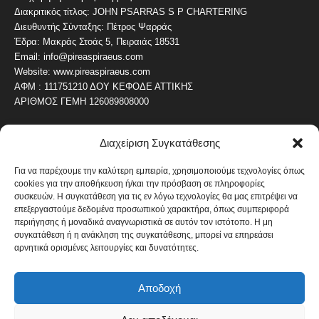
Διακριτικός τίτλος: JOHN PSARRAS S P CHARTERING
Διευθυντής Σύνταξης: Πέτρος Ψαρράς
Έδρα: Μακράς Στοάς 5, Πειραιάς 18531
Email: info@pireaspiraeus.com
Website: www.pireaspiraeus.com
ΑΦΜ : 111751210 ΔΟΥ ΚΕΦΟΔΕ ΑΤΤΙΚΗΣ
ΑΡΙΘΜΟΣ ΓΕΜΗ 126089808000
Διαχείριση Συγκατάθεσης
ΔΗΜΟΦΙΛΗ ΚΑΤΗΓΟΡΙΑ
4487
ΝΕΑ ΤΟΥ ΠΕΙΡΑΙΑ
Για να παρέχουμε την καλύτερη εμπειρία, χρησιμοποιούμε τεχνολογίες όπως
cookies για την αποθήκευση ή/και την πρόσβαση σε πληροφορίες
1820
ΟΛΥΜΠΙΑΚΟΣ
συσκευών. Η συγκατάθεση για τις εν λόγω τεχνολογίες θα μας επιτρέψει να
1742
επεξεργαστούμε δεδομένα προσωπικού χαρακτήρα, όπως συμπεριφορά
ΑΛΛΑ ΚΟΙΝΩΝΙΚΑ
περιήγησης ή μοναδικά αναγνωριστικά σε αυτόν τον ιστότοπο. Η μη
1636
ΕΙΔΗΣΕΙΣ ΝΑΥΤΙΛΙΑ
συγκατάθεση ή η ανάκληση της συγκατάθεσης, μπορεί να επηρεάσει
αρνητικά ορισμένες λειτουργίες και δυνατότητες.
1051
ΟΙΚΟΝΟΜΙΚΑ
822
ΚΑΛΛΙΤΕΧΝΙΚΑ
Αποδοχή
608
ΝΕΑ Β' ΠΕΙΡΑΙΑ