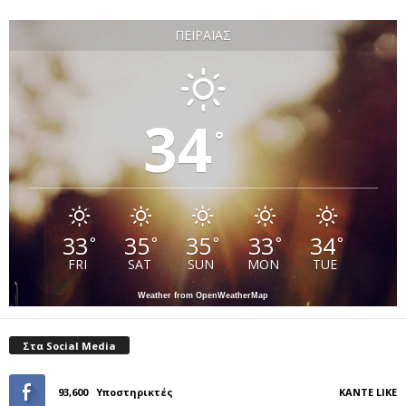
ΠΕΙΡΑΙΆΣ
34
°
33
35
35
33
34
°
°
°
°
°
FRI
SAT
SUN
MON
TUE
Weather from OpenWeatherMap
Στα Social Media
93,600
Υποστηρικτές
ΚΆΝΤΕ LIKE