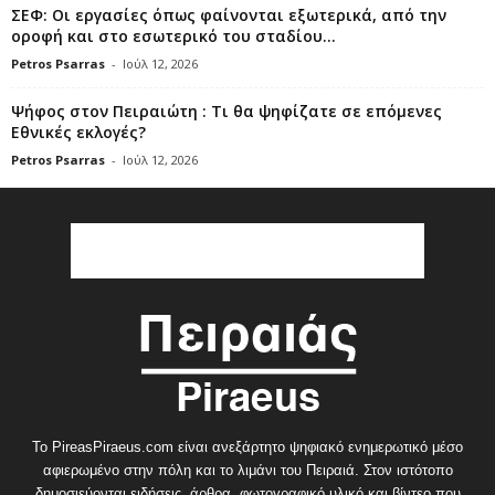
ΣΕΦ: Οι εργασίες όπως φαίνονται εξωτερικά, από την
οροφή και στο εσωτερικό του σταδίου...
Petros Psarras
-
Ιούλ 12, 2026
Ψήφος στον Πειραιώτη : Τι θα ψηφίζατε σε επόμενες
Εθνικές εκλογές?
Petros Psarras
-
Ιούλ 12, 2026
Το PireasPiraeus.com είναι ανεξάρτητο ψηφιακό ενημερωτικό μέσο
αφιερωμένο στην πόλη και το λιμάνι του Πειραιά. Στον ιστότοπο
δημοσιεύονται ειδήσεις, άρθρα, φωτογραφικό υλικό και βίντεο που