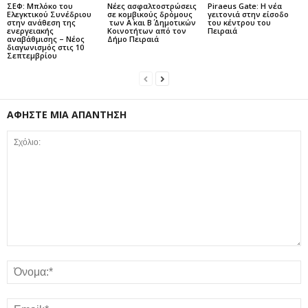
ΣΕΦ: Μπλόκο του
Νέες ασφαλτοστρώσεις
Piraeus Gate: Η νέα
Ελεγκτικού Συνέδριου
σε κομβικούς δρόμους
γειτονιά στην είσοδο
στην ανάθεση της
των Α΄ και Β΄ Δημοτικών
του κέντρου του
ενεργειακής
Κοινοτήτων από τον
Πειραιά
αναβάθμισης – Νέος
Δήμο Πειραιά
διαγωνισμός στις 10
Σεπτεμβρίου
ΑΦΗΣΤΕ ΜΙΑ ΑΠΑΝΤΗΣΗ