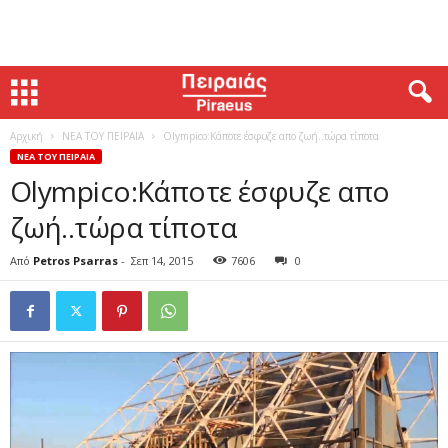
Αρχική
ΝΕΑ ΤΟΥ ΠΕΙΡΑΙΑ
Olympico:Κάποτε έσφυζε απο ζωή..τώρα τίποτα
ΝΕΑ ΤΟΥ ΠΕΙΡΑΙΑ
Olympico:Κάποτε έσφυζε απο
ζωή..τώρα τίποτα
Από
Petros Psarras
-
Σεπ 14, 2015
7606
0