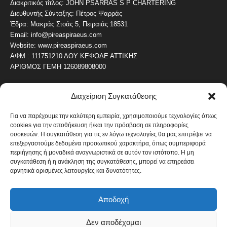
Διακριτικός τίτλος: JOHN PSARRAS S P CHARTERING
Διευθυντής Σύνταξης: Πέτρος Ψαρράς
Έδρα: Μακράς Στοάς 5, Πειραιάς 18531
Email: info@pireaspiraeus.com
Website: www.pireaspiraeus.com
ΑΦΜ : 111751210 ΔΟΥ ΚΕΦΟΔΕ ΑΤΤΙΚΗΣ
ΑΡΙΘΜΟΣ ΓΕΜΗ 126089808000
Διαχείριση Συγκατάθεσης
ΔΗΜΟΦΙΛΗ ΚΑΤΗΓΟΡΙΑ
4487
ΝΕΑ ΤΟΥ ΠΕΙΡΑΙΑ
Για να παρέχουμε την καλύτερη εμπειρία, χρησιμοποιούμε τεχνολογίες όπως
cookies για την αποθήκευση ή/και την πρόσβαση σε πληροφορίες
1820
ΟΛΥΜΠΙΑΚΟΣ
συσκευών. Η συγκατάθεση για τις εν λόγω τεχνολογίες θα μας επιτρέψει να
1742
επεξεργαστούμε δεδομένα προσωπικού χαρακτήρα, όπως συμπεριφορά
ΑΛΛΑ ΚΟΙΝΩΝΙΚΑ
περιήγησης ή μοναδικά αναγνωριστικά σε αυτόν τον ιστότοπο. Η μη
1636
ΕΙΔΗΣΕΙΣ ΝΑΥΤΙΛΙΑ
συγκατάθεση ή η ανάκληση της συγκατάθεσης, μπορεί να επηρεάσει
αρνητικά ορισμένες λειτουργίες και δυνατότητες.
1051
ΟΙΚΟΝΟΜΙΚΑ
822
ΚΑΛΛΙΤΕΧΝΙΚΑ
Αποδοχή
608
ΝΕΑ Β' ΠΕΙΡΑΙΑ
Δεν αποδέχομαι