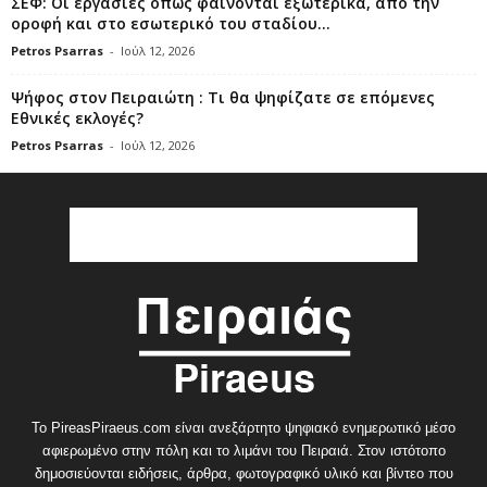
ΣΕΦ: Οι εργασίες όπως φαίνονται εξωτερικά, από την
οροφή και στο εσωτερικό του σταδίου...
Petros Psarras
-
Ιούλ 12, 2026
Ψήφος στον Πειραιώτη : Τι θα ψηφίζατε σε επόμενες
Εθνικές εκλογές?
Petros Psarras
-
Ιούλ 12, 2026
Το PireasPiraeus.com είναι ανεξάρτητο ψηφιακό ενημερωτικό μέσο
αφιερωμένο στην πόλη και το λιμάνι του Πειραιά. Στον ιστότοπο
δημοσιεύονται ειδήσεις, άρθρα, φωτογραφικό υλικό και βίντεο που