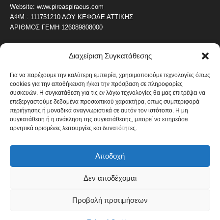
Website: www.pireaspiraeus.com
ΑΦΜ : 111751210 ΔΟΥ ΚΕΦΟΔΕ ΑΤΤΙΚΗΣ
ΑΡΙΘΜΟΣ ΓΕΜΗ 126089808000
Διαχείριση Συγκατάθεσης
ΔΗΜΟΦΙΛΗ ΚΑΤΗΓΟΡΙΑ
4487
ΝΕΑ ΤΟΥ ΠΕΙΡΑΙΑ
Για να παρέχουμε την καλύτερη εμπειρία, χρησιμοποιούμε τεχνολογίες όπως
cookies για την αποθήκευση ή/και την πρόσβαση σε πληροφορίες
1820
ΟΛΥΜΠΙΑΚΟΣ
συσκευών. Η συγκατάθεση για τις εν λόγω τεχνολογίες θα μας επιτρέψει να
1742
επεξεργαστούμε δεδομένα προσωπικού χαρακτήρα, όπως συμπεριφορά
ΑΛΛΑ ΚΟΙΝΩΝΙΚΑ
περιήγησης ή μοναδικά αναγνωριστικά σε αυτόν τον ιστότοπο. Η μη
1636
ΕΙΔΗΣΕΙΣ ΝΑΥΤΙΛΙΑ
συγκατάθεση ή η ανάκληση της συγκατάθεσης, μπορεί να επηρεάσει
αρνητικά ορισμένες λειτουργίες και δυνατότητες.
1051
ΟΙΚΟΝΟΜΙΚΑ
822
ΚΑΛΛΙΤΕΧΝΙΚΑ
Αποδοχή
608
ΝΕΑ Β' ΠΕΙΡΑΙΑ
Δεν αποδέχομαι
Προβολή προτιμήσεων
Πολιτική Cookies
Όροι και Προϋποθέσεις