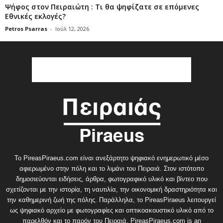
Ψήφος στον Πειραιώτη : Τι θα ψηφίζατε σε επόμενες
Εθνικές εκλογές?
Petros Psarras
-
Ιούλ 12, 2026
Το PireasPiraeus.com είναι ανεξάρτητο ψηφιακό ενημερωτικό μέσο
αφιερωμένο στην πόλη και το λιμάνι του Πειραιά. Στον ιστότοπο
δημοσιεύονται ειδήσεις, άρθρα, φωτογραφικό υλικό και βίντεο που
σχετίζονται με την ιστορία, τη ναυτιλία, την οικονομική δραστηριότητα και
την καθημερινή ζωή της πόλης. Παράλληλα, το PireasPiraeus λειτουργεί
ως ψηφιακό αρχείο με φωτογραφίες και οπτικοακουστικό υλικό από το
παρελθόν και το παρόν του Πειραιά. PireasPiraeus.com is an