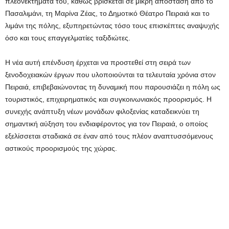
πλεονεκτήματά του, καθώς βρίσκεται σε μικρή απόσταση από το
Πασαλιμάνι, τη Μαρίνα Ζέας, το Δημοτικό Θέατρο Πειραιά και το
λιμάνι της πόλης, εξυπηρετώντας τόσο τους επισκέπτες αναψυχής
όσο και τους επαγγελματίες ταξιδιώτες.
Η νέα αυτή επένδυση έρχεται να προστεθεί στη σειρά των
ξενοδοχειακών έργων που υλοποιούνται τα τελευταία χρόνια στον
Πειραιά, επιβεβαιώνοντας τη δυναμική που παρουσιάζει η πόλη ως
τουριστικός, επιχειρηματικός και συγκοινωνιακός προορισμός. Η
συνεχής ανάπτυξη νέων μονάδων φιλοξενίας καταδεικνύει τη
σημαντική αύξηση του ενδιαφέροντος για τον Πειραιά, ο οποίος
εξελίσσεται σταδιακά σε έναν από τους πλέον αναπτυσσόμενους
αστικούς προορισμούς της χώρας.