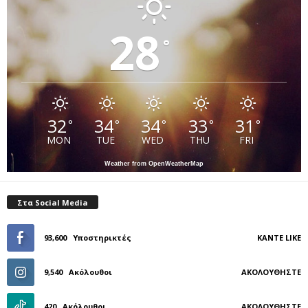
28
°
32
34
34
33
31
°
°
°
°
°
MON
TUE
WED
THU
FRI
Weather from OpenWeatherMap
Στα Social Media
93,600
Υποστηρικτές
ΚΆΝΤΕ LIKE
9,540
Ακόλουθοι
ΑΚΟΛΟΥΘΉΣΤΕ
420
Ακόλουθοι
ΑΚΟΛΟΥΘΉΣΤΕ