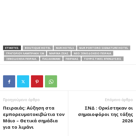
ΕΤΙΚΕΤΕΣ
BOUTIQUE HOTEL
NUR HOTELS
NUR PORTORO SIGNATURE HOTEL
ΓΡΗΓΟΡΊΟΥ ΛΑΜΠΡΆΚΗ 136
ΜΑΡΙΝΑ ΖΕΑΣ
ΝΕΟ ΞΕΝΟΔΟΧΕΙΟ ΠΕΙΡΑΙΑ
ΞΕΝΟΔΟΧΕΊΑ ΠΕΙΡΑΙΆ.
ΠΑΣΑΛΙΜΑΝΙ
ΠΕΙΡΑΙΑΣ
ΤΟΥΡΙΣΤΙΚΈΣ ΕΠΕΝΔΎΣΕΙΣ
Προηγούμενο άρθρο
Επόμενο άρθρο
Πειραιάς: Αύξηση στα
ΣΝΔ : Ορκίστηκαν οι
εμπορευματοκιβώτια τον
σημαιοφόροι της τάξης
Μάιο – Θετικά σημάδια
2026
για το λιμάνι