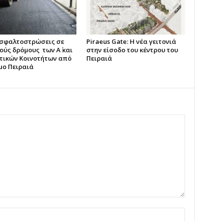
ασφαλτοστρώσεις σε
Piraeus Gate: Η νέα γειτονιά
ούς δρόμους των Α΄ και
στην είσοδο του κέντρου του
οτικών Κοινοτήτων από
Πειραιά
μο Πειραιά