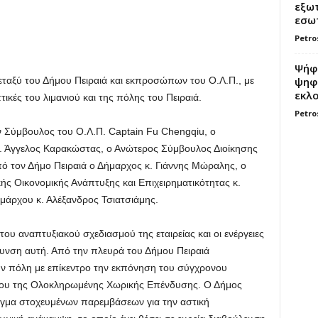
εξωτ
εσωτ
Petro
Ψήφο
ψηφί
ταξύ του Δήμου Πειραιά και εκπροσώπων του Ο.Λ.Π., με
εκλο
τικές του λιμανιού και της πόλης του Πειραιά.
Petro
 Σύμβουλος του Ο.Λ.Π. Captain Fu Chengqiu, ο
 Άγγελος Καρακώστας, ο Ανώτερος Σύμβουλος Διοίκησης
από τον Δήμο Πειραιά ο Δήμαρχος κ. Γιάννης Μώραλης, ο
ς Οικονομικής Ανάπτυξης και Επιχειρηματικότητας κ.
μάρχου κ. Αλέξανδρος Τσιατσιάμης.
του αναπτυξιακού σχεδιασμού της εταιρείας και οι ενέργειες
θυνση αυτή. Από την πλευρά του Δήμου Πειραιά
ην πόλη με επίκεντρο την εκπόνηση του σύγχρονου
είου της Ολοκληρωμένης Χωρικής Επένδυσης. Ο Δήμος
έγμα στοχευμένων παρεμβάσεων για την αστική