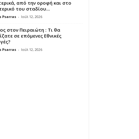
ερικά, από την οροφή και στο
ερικό του σταδίου...
s Psarras
-
Ιούλ 12, 2026
ς στον Πειραιώτη : Τι θα
ζατε σε επόμενες Εθνικές
γές?
s Psarras
-
Ιούλ 12, 2026