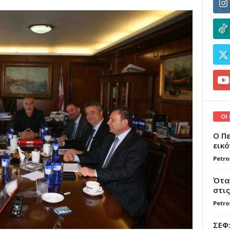
ΟΙ
Ο Πε
εικό
Petro
Όταν
στις
Petro
ΣΕΦ: