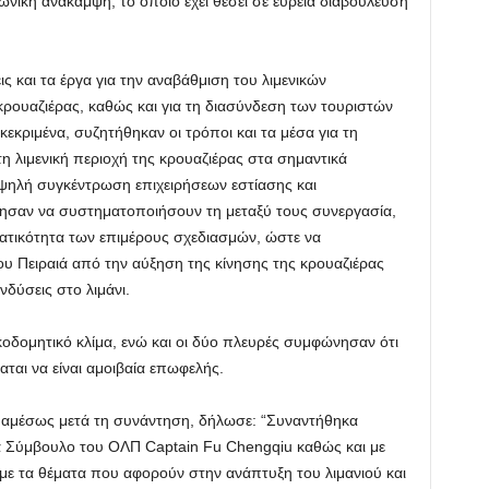
ωνική ανάκαμψη, το οποίο έχει θέσει σε ευρεία διαβούλευση
 και τα έργα για την αναβάθμιση του λιμενικών
ρουαζιέρας, καθώς και για τη διασύνδεση των τουριστών
κεκριμένα, συζητήθηκαν οι τρόποι και τα μέσα για τη
 λιμενική περιοχή της κρουαζιέρας στα σημαντικά
 υψηλή συγκέντρωση επιχειρήσεων εστίασης και
ησαν να συστηματοποιήσουν τη μεταξύ τους συνεργασία,
ατικότητα των επιμέρους σχεδιασμών, ώστε να
ου Πειραιά από την αύξηση της κίνησης της κρουαζιέρας
νδύσεις στο λιμάνι.
κοδομητικό κλίμα, ενώ και οι δύο πλευρές συμφώνησαν ότι
ται να είναι αμοιβαία επωφελής.
 αμέσως μετά τη συνάντηση, δήλωσε: “Συναντήθηκα
α Σύμβουλο του ΟΛΠ Captain Fu Chengqiu καθώς και με
με τα θέματα που αφορούν στην ανάπτυξη του λιμανιού και