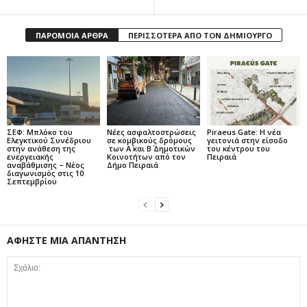
ΠΑΡΟΜΟΙΑ ΑΡΘΡΑ
ΠΕΡΙΣΣΟΤΕΡΑ ΑΠΟ ΤΟΝ ΔΗΜΙΟΥΡΓΟ
ΣΕΦ: Μπλόκο του
Νέες ασφαλτοστρώσεις
Piraeus Gate: Η νέα
Ελεγκτικού Συνέδριου
σε κομβικούς δρόμους
γειτονιά στην είσοδο
στην ανάθεση της
των Α΄ και Β΄ Δημοτικών
του κέντρου του
ενεργειακής
Κοινοτήτων από τον
Πειραιά
αναβάθμισης – Νέος
Δήμο Πειραιά
διαγωνισμός στις 10
Σεπτεμβρίου
ΑΦΗΣΤΕ ΜΙΑ ΑΠΑΝΤΗΣΗ