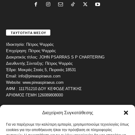
ΤΑΥΤΟΤΗΤΑ ΜΕΣΟΥ
Ιδιοκτησία: Πέτρος Ψαρράς
Επιχείρηση: Πέτρος Ψαρράς
Διακριτικός τίτλος: JOHN PSARRAS S P CHARTERING
Διευθυντής Σύνταξης: Πέτρος Ψαρράς
Έδρα: Μακράς Στοάς 5, Πειραιάς 18531
Email: info@pireaspiraeus.com
Website: www.pireaspiraeus.com
ΑΦΜ : 111751210 ΔΟΥ ΚΕΦΟΔΕ ΑΤΤΙΚΗΣ
ΑΡΙΘΜΟΣ ΓΕΜΗ 126089808000
Διαχείριση Συγκατάθεσης
ΔΗΜΟΦΙΛΗ ΚΑΤΗΓΟΡΙΑ
4487
ΝΕΑ ΤΟΥ ΠΕΙΡΑΙΑ
Για να παρέχουμε την καλύτερη εμπειρία, χρησιμοποιούμε τεχνολογίες όπως
cookies για την αποθήκευση ή/και την πρόσβαση σε πληροφορίες
1820
ΟΛΥΜΠΙΑΚΟΣ