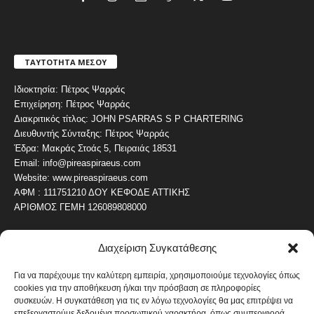
ΤΑΥΤΟΤΗΤΑ ΜΕΣΟΥ
Ιδιοκτησία: Πέτρος Ψαρράς
Επιχείρηση: Πέτρος Ψαρράς
Διακριτικός τίτλος: JOHN PSARRAS S P CHARTERING
Διευθυντής Σύνταξης: Πέτρος Ψαρράς
Έδρα: Μακράς Στοάς 5, Πειραιάς 18531
Email: info@pireaspiraeus.com
Website: www.pireaspiraeus.com
ΑΦΜ : 111751210 ΔΟΥ ΚΕΦΟΔΕ ΑΤΤΙΚΗΣ
ΑΡΙΘΜΟΣ ΓΕΜΗ 126089808000
Διαχείριση Συγκατάθεσης
ΔΗΜΟΦΙΛΗ ΚΑΤΗΓΟΡΙΑ
4487
ΝΕΑ ΤΟΥ ΠΕΙΡΑΙΑ
Για να παρέχουμε την καλύτερη εμπειρία, χρησιμοποιούμε τεχνολογίες όπως
cookies για την αποθήκευση ή/και την πρόσβαση σε πληροφορίες
1820
ΟΛΥΜΠΙΑΚΟΣ
συσκευών. Η συγκατάθεση για τις εν λόγω τεχνολογίες θα μας επιτρέψει να
1742
επεξεργαστούμε δεδομένα προσωπικού χαρακτήρα, όπως συμπεριφορά