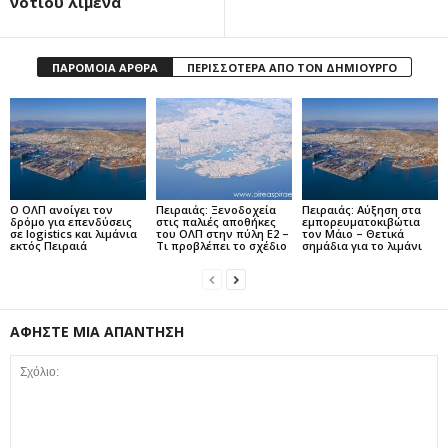
νότιου λιμένα
ΠΑΡΟΜΟΙΑ ΑΡΘΡΑ
ΠΕΡΙΣΣΟΤΕΡΑ ΑΠΟ ΤΟΝ ΔΗΜΙΟΥΡΓΟ
Ο ΟΛΠ ανοίγει τον
Πειραιάς: Ξενοδοχεία
Πειραιάς: Αύξηση στα
δρόμο για επενδύσεις
στις παλιές αποθήκες
εμπορευματοκιβώτια
σε logistics και λιμάνια
του ΟΛΠ στην πύλη Ε2 –
τον Μάιο – Θετικά
εκτός Πειραιά
Τι προβλέπει το σχέδιο
σημάδια για το λιμάνι
ΑΦΗΣΤΕ ΜΙΑ ΑΠΑΝΤΗΣΗ