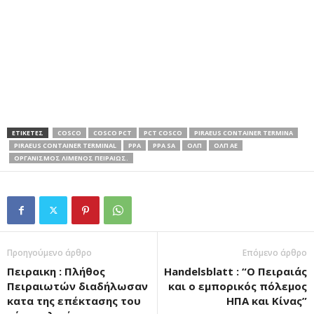
ΕΤΙΚΕΤΕΣ
COSCO
COSCO PCT
PCT COSCO
PIRAEUS CONTAINER TERMINA
PIRAEUS CONTAINER TERMINAL
PPA
PPA SA
ΟΛΠ
ΟΛΠ ΑΕ
ΟΡΓΑΝΙΣΜΟΣ ΛΙΜΕΝΟΣ ΠΕΙΡΑΙΩΣ.
Προηγούμενο άρθρο
Επόμενο άρθρο
Πειραικη : Πλήθος
Handelsblatt : “O Πειραιάς
Πειραιωτών διαδήλωσαν
και ο εμπορικός πόλεμος
κατα της επέκτασης του
ΗΠΑ και Κίνας”