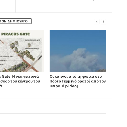
 ΤΟΝ ΔΗΜΙΟΥΡΓΟ
 Gate: Η νέα γειτονιά
Οι καπνοί από τη φωτιά στο
ίσοδο του κέντρου του
Πόρτο Γερμενό ορατοί από τον
ά
Πειραιά [video]