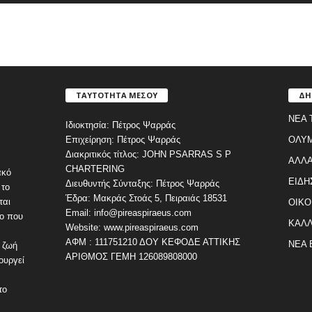
ΤΑΥΤΟΤΗΤΑ ΜΕΣΟΥ
ΔΗ
ΝΕΑ 
Ιδιοκτησία: Πέτρος Ψαρράς
Επιχείρηση: Πέτρος Ψαρράς
ΟΛΥ
Διακριτικός τίτλος: JOHN PSARRAS S P
ΑΛΛΑ
CHARTERING
ακό
ΕΙΔΗ
Διευθυντής Σύνταξης: Πέτρος Ψαρράς
 το
Έδρα: Μακράς Στοάς 5, Πειραιάς 18531
ται
ΟΙΚΟ
Email: info@pireaspiraeus.com
εο που
ΚΑΛΛ
Website: www.pireaspiraeus.com
ΑΦΜ : 111751210 ΔΟΥ ΚΕΦΟΔΕ ΑΤΤΙΚΗΣ
ΝΕΑ 
 ζωή
ΑΡΙΘΜΟΣ ΓΕΜΗ 126089808000
ουργεί
το