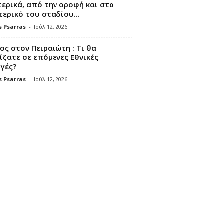
ερικά, από την οροφή και στο
ερικό του σταδίου...
s Psarras
-
Ιούλ 12, 2026
ς στον Πειραιώτη : Τι θα
ζατε σε επόμενες Εθνικές
γές?
s Psarras
-
Ιούλ 12, 2026