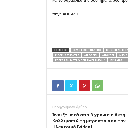
και το υδραυλικό της σύστημα, όπως προ
πηγη ΑΠΕ-ΜΠΕ
ΕΤΙΚΕΤΕΣ
DIMOTIKO THEATRO
MUNICIPAL THEA
PIRAEUS THEATRE
ΔΗ ΘΕ ΠΕΙ
ΔΗΘΕΠΕΙ
ΔΗΜΟΤ
ΕΠΕΚΤΑΣΗ ΜΕΤΡΟ ΠΕΙΡΑΙΑ ΓΡΑΜΜΗ 3
ΠΕΙΡΑΙΑΣ
Προηγούμενο άρθρο
Άνοιξε μετά απο 8 χρόνια η Ακτή
Καλλιμασιώτη μπροστά απο τον
Ηλεκτρικό [video]