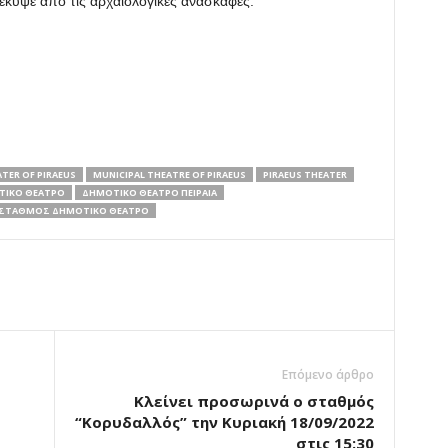
έκυψε από τις αρχαιολογικές ανασκαφές.
TER OF PIRAEUS
MUNICIPAL THEATRE OF PIRAEUS
PIRAEUS THEATER
ΙΚΟ ΘΕΑΤΡΟ
ΔΗΜΟΤΙΚΟ ΘΕΑΤΡΟ ΠΕΙΡΑΙΑ
ΣΤΑΘΜΟΣ ΔΗΜΟΤΙΚΟ ΘΕΑΤΡΟ
Επόμενο άρθρο
Κλείνει προσωρινά ο σταθμός
“Κορυδαλλός” την Κυριακή 18/09/2022
στις 15:30