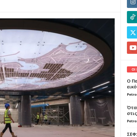
ΟΙ
Ο Πε
εικό
Petro
Όταν
στις
Petro
ΣΕΦ: