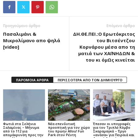
Προηγούμενο άρθρο
Επόμενο άρθρο
Πασαλιμάνι &
ΔΗ.ΘΕ.ΠΕΙ.:Ο Ερωτόκριτος
Μικρολίμανο απο ψηλά
του Βιτσέντζου
[video]
Κορνάρου μέσα απο τη
ματιά των ΧΑΪΝΗΔΩΝ &
του κι όμΩς κινείται
ΠΑΡΟΜΟΙΑ ΑΡΘΡΑ
ΠΕΡΙΣΣΟΤΕΡΑ ΑΠΟ ΤΟΝ ΔΗΜΙΟΥΡΓΟ
Φωτιά στα Σελήνια
Νέα επενδυτική
Έπεσαν οι υπογραφές
Σαλαμίνας – Μήνυμα
προοπτική για τον χώρο
για τον Τριπλό Κόμβο
από το 112 για
του πρώην Allou! Fun
Σκαραμαγκά – Έργο
απομάκρυνση προς την
Park στον Ρέντη
«ανάσα» για Πειραιά και