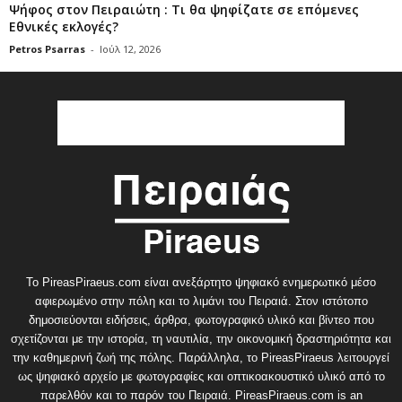
Ψήφος στον Πειραιώτη : Τι θα ψηφίζατε σε επόμενες
Εθνικές εκλογές?
Petros Psarras
-
Ιούλ 12, 2026
Το PireasPiraeus.com είναι ανεξάρτητο ψηφιακό ενημερωτικό μέσο
αφιερωμένο στην πόλη και το λιμάνι του Πειραιά. Στον ιστότοπο
δημοσιεύονται ειδήσεις, άρθρα, φωτογραφικό υλικό και βίντεο που
σχετίζονται με την ιστορία, τη ναυτιλία, την οικονομική δραστηριότητα και
την καθημερινή ζωή της πόλης. Παράλληλα, το PireasPiraeus λειτουργεί
ως ψηφιακό αρχείο με φωτογραφίες και οπτικοακουστικό υλικό από το
παρελθόν και το παρόν του Πειραιά. PireasPiraeus.com is an