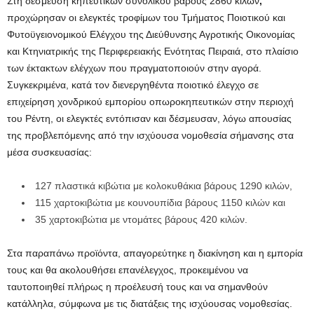
Στη δέσμευση κηπευτικών συνολικού βάρους 2860 κιλών
,
προχώρησαν οι ελεγκτές τροφίμων του Τμήματος Ποιοτικού και
Φυτοϋγειονομικού Ελέγχου της Διεύθυνσης Αγροτικής Οικονομίας
και Κτηνιατρικής της Περιφερειακής Ενότητας Πειραιά, στο πλαίσιο
των έκτακτων ελέγχων που πραγματοποιούν στην αγορά.
Συγκεκριμένα, κατά τον διενεργηθέντα ποιοτικό έλεγχο σε
επιχείρηση χονδρικού εμπορίου οπωροκηπευτικών στην περιοχή
του Ρέντη, οι ελεγκτές εντόπισαν και δέσμευσαν, λόγω απουσίας
της προβλεπόμενης από την ισχύουσα νομοθεσία σήμανσης στα
μέσα συσκευασίας:
127 πλαστικά κιβώτια με κολοκυθάκια βάρους 1290 κιλών,
115 χαρτοκιβώτια με κουνουπίδια βάρους 1150 κιλών και
35 χαρτοκιβώτια με ντομάτες βάρους 420 κιλών.
Στα παραπάνω προϊόντα, απαγορεύτηκε η διακίνηση και η εμπορία
τους και θα ακολουθήσει επανέλεγχος, προκειμένου να
ταυτοποιηθεί πλήρως η προέλευσή τους και να σημανθούν
κατάλληλα, σύμφωνα με τις διατάξεις της ισχύουσας νομοθεσίας.