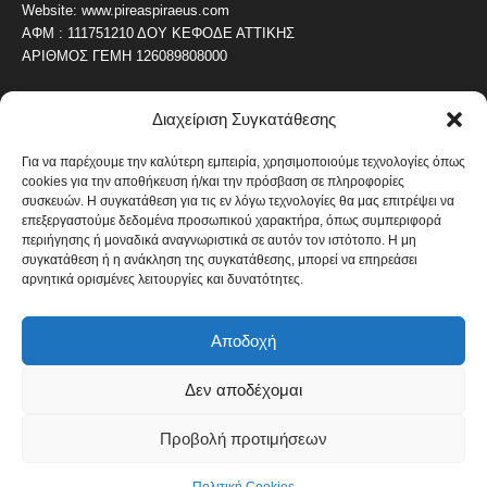
Website: www.pireaspiraeus.com
ΑΦΜ : 111751210 ΔΟΥ ΚΕΦΟΔΕ ΑΤΤΙΚΗΣ
ΑΡΙΘΜΟΣ ΓΕΜΗ 126089808000
Διαχείριση Συγκατάθεσης
ΔΗΜΟΦΙΛΗ ΚΑΤΗΓΟΡΙΑ
4486
ΝΕΑ ΤΟΥ ΠΕΙΡΑΙΑ
Για να παρέχουμε την καλύτερη εμπειρία, χρησιμοποιούμε τεχνολογίες όπως
cookies για την αποθήκευση ή/και την πρόσβαση σε πληροφορίες
1819
ΟΛΥΜΠΙΑΚΟΣ
συσκευών. Η συγκατάθεση για τις εν λόγω τεχνολογίες θα μας επιτρέψει να
1742
επεξεργαστούμε δεδομένα προσωπικού χαρακτήρα, όπως συμπεριφορά
ΑΛΛΑ ΚΟΙΝΩΝΙΚΑ
περιήγησης ή μοναδικά αναγνωριστικά σε αυτόν τον ιστότοπο. Η μη
1636
ΕΙΔΗΣΕΙΣ ΝΑΥΤΙΛΙΑ
συγκατάθεση ή η ανάκληση της συγκατάθεσης, μπορεί να επηρεάσει
αρνητικά ορισμένες λειτουργίες και δυνατότητες.
1051
ΟΙΚΟΝΟΜΙΚΑ
822
ΚΑΛΛΙΤΕΧΝΙΚΑ
Αποδοχή
608
ΝΕΑ Β' ΠΕΙΡΑΙΑ
Δεν αποδέχομαι
Προβολή προτιμήσεων
Πολιτική Cookies
Όροι και Προϋποθέσεις