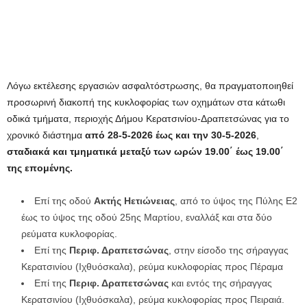
Λόγω εκτέλεσης εργασιών ασφαλτόστρωσης, θα πραγματοποιηθεί
προσωρινή διακοπή της κυκλοφορίας των οχημάτων στα κάτωθι
οδικά τμήματα, περιοχής Δήμου Κερατσινίου-Δραπετσώνας για το
χρονικό διάστημα
από 28
-5-
2026 έως
και
τη
ν
30
-5-
2026
,
σταδιακά και τμηματικά μεταξύ των ωρών 19.00΄ έως 19.00΄
της επομένης.
Επί της οδού
Ακτής Ηετιώνειας
, από το ύψος της Πύλης Ε2
έως το ύψος της οδού 25ης Μαρτίου, εναλλάξ και στα δύο
ρεύματα κυκλοφορίας.
Επί της
Περιφ. Δραπετσώνας
, στην είσοδο της σήραγγας
Κερατσινίου (Ιχθυόσκαλα), ρεύμα κυκλοφορίας προς Πέραμα
Επί της
Περιφ. Δραπετσώνας
και εντός της σήραγγας
Κερατσινίου (Ιχθυόσκαλα), ρεύμα κυκλοφορίας προς Πειραιά.