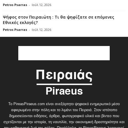
Petros Psarras
-
Ιούλ 12, 2026
Ψήφος στον Πειραιώτη : Τι θα ψηφίζατε σε επόμενες
Εθνικές εκλογές?
Petros Psarras
-
Ιούλ 12, 2026
Το PireasPiraeus.com είναι ανεξάρτητο ψηφιακό ενημερωτικό μέσο
αφιερωμένο στην πόλη και το λιμάνι του Πειραιά. Στον ιστότοπο
δημοσιεύονται ειδήσεις, άρθρα, φωτογραφικό υλικό και βίντεο που
σχετίζονται με την ιστορία, τη ναυτιλία, την οικονομική δραστηριότητα και
την καθημερινή ζωή της πόλης. Παράλληλα, το PireasPiraeus λειτουργεί