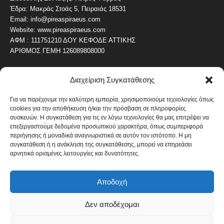
Έδρα: Μακράς Στοάς 5, Πειραιάς 18531
Email: info@pireaspiraeus.com
Website: www.pireaspiraeus.com
ΑΦΜ : 111751210 ΔΟΥ ΚΕΦΟΔΕ ΑΤΤΙΚΗΣ
ΑΡΙΘΜΟΣ ΓΕΜΗ 126089808000
Διαχείριση Συγκατάθεσης
ΔΗΜΟΦΙΛΗ ΚΑΤΗΓΟΡΙΑ
4486
ΝΕΑ ΤΟΥ ΠΕΙΡΑΙΑ
Για να παρέχουμε την καλύτερη εμπειρία, χρησιμοποιούμε τεχνολογίες όπως
cookies για την αποθήκευση ή/και την πρόσβαση σε πληροφορίες
1819
ΟΛΥΜΠΙΑΚΟΣ
συσκευών. Η συγκατάθεση για τις εν λόγω τεχνολογίες θα μας επιτρέψει να
1742
επεξεργαστούμε δεδομένα προσωπικού χαρακτήρα, όπως συμπεριφορά
ΑΛΛΑ ΚΟΙΝΩΝΙΚΑ
περιήγησης ή μοναδικά αναγνωριστικά σε αυτόν τον ιστότοπο. Η μη
1636
ΕΙΔΗΣΕΙΣ ΝΑΥΤΙΛΙΑ
συγκατάθεση ή η ανάκληση της συγκατάθεσης, μπορεί να επηρεάσει
αρνητικά ορισμένες λειτουργίες και δυνατότητες.
1051
ΟΙΚΟΝΟΜΙΚΑ
822
ΚΑΛΛΙΤΕΧΝΙΚΑ
Αποδοχή
608
ΝΕΑ Β' ΠΕΙΡΑΙΑ
Δεν αποδέχομαι