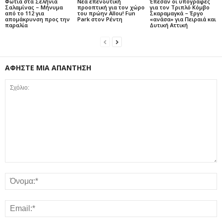
Φωτιά στα Σελήνια
Νέα επενδυτική
Έπεσαν οι υπογραφές
Σαλαμίνας – Μήνυμα
προοπτική για τον χώρο
για τον Τριπλό Κόμβο
από το 112 για
του πρώην Allou! Fun
Σκαραμαγκά – Έργο
απομάκρυνση προς την
Park στον Ρέντη
«ανάσα» για Πειραιά και
παραλία
Δυτική Αττική
ΑΦΗΣΤΕ ΜΙΑ ΑΠΑΝΤΗΣΗ