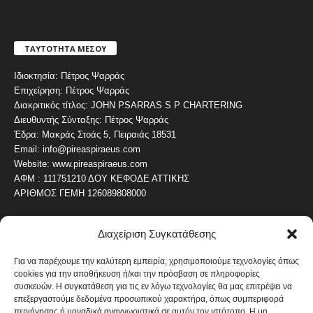
ΤΑΥΤΟΤΗΤΑ ΜΕΣΟΥ
Ιδιοκτησία: Πέτρος Ψαρράς
Επιχείρηση: Πέτρος Ψαρράς
Διακριτικός τίτλος: JOHN PSARRAS S P CHARTERING
Διευθυντής Σύνταξης: Πέτρος Ψαρράς
Έδρα: Μακράς Στοάς 5, Πειραιάς 18531
Email: info@pireaspiraeus.com
Website: www.pireaspiraeus.com
ΑΦΜ : 111751210 ΔΟΥ ΚΕΦΟΔΕ ΑΤΤΙΚΗΣ
ΑΡΙΘΜΟΣ ΓΕΜΗ 126089808000
Διαχείριση Συγκατάθεσης
ΔΗΜΟΦΙΛΗ ΚΑΤΗΓΟΡΙΑ
4486
ΝΕΑ ΤΟΥ ΠΕΙΡΑΙΑ
Για να παρέχουμε την καλύτερη εμπειρία, χρησιμοποιούμε τεχνολογίες όπως
cookies για την αποθήκευση ή/και την πρόσβαση σε πληροφορίες
1819
ΟΛΥΜΠΙΑΚΟΣ
συσκευών. Η συγκατάθεση για τις εν λόγω τεχνολογίες θα μας επιτρέψει να
1742
επεξεργαστούμε δεδομένα προσωπικού χαρακτήρα, όπως συμπεριφορά
ΑΛΛΑ ΚΟΙΝΩΝΙΚΑ
περιήγησης ή μοναδικά αναγνωριστικά σε αυτόν τον ιστότοπο. Η μη