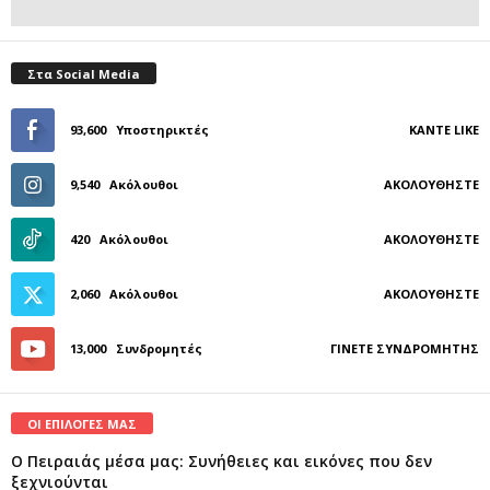
Στα Social Media
93,600
Υποστηρικτές
ΚΆΝΤΕ LIKE
9,540
Ακόλουθοι
ΑΚΟΛΟΥΘΉΣΤΕ
420
Ακόλουθοι
ΑΚΟΛΟΥΘΉΣΤΕ
2,060
Ακόλουθοι
ΑΚΟΛΟΥΘΉΣΤΕ
13,000
Συνδρομητές
ΓΊΝΕΤΕ ΣΥΝΔΡΟΜΗΤΉΣ
ΟΙ ΕΠΙΛΟΓΕΣ ΜΑΣ
Ο Πειραιάς μέσα μας: Συνήθειες και εικόνες που δεν
ξεχνιούνται