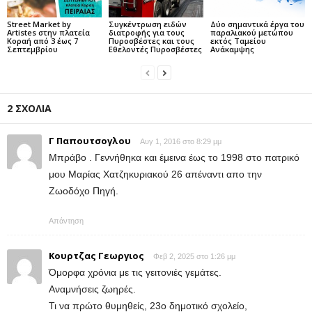
Street Market by
Συγκέντρωση ειδών
Δύο σημαντικά έργα του
Artistes στην πλατεία
διατροφής για τους
παραλιακού μετώπου
Κοραή από 3 έως 7
Πυροσβέστες και τους
εκτός Ταμείου
Σεπτεμβρίου
Εθελοντές Πυροσβέστες
Ανάκαμψης
2 ΣΧΟΛΙΑ
Γ Παπουτσογλου
Αυγ 1, 2016 στο 8:29 μμ
Μπράβο . Γεννήθηκα και έμεινα έως το 1998 στο πατρικό
μου Μαρίας Χατζηκυριακού 26 απέναντι απο την
Ζωοδόχο Πηγή.
Απάντηση
Κουρτζας Γεωργιος
Φεβ 2, 2025 στο 1:26 μμ
Όμορφα χρόνια με τις γειτονιές γεμάτες.
Αναμνήσεις ζωηρές.
Τι να πρώτο θυμηθείς, 23ο δημοτικό σχολείο,