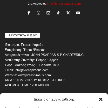
Επικοινωνία:
info@pireaspiraeus.com
ΤΑΥΤΟΤΗΤΑ ΜΕΣΟΥ
Ιδιοκτησία: Πέτρος Ψαρράς
Επιχείρηση: Πέτρος Ψαρράς
Διακριτικός τίτλος: JOHN PSARRAS S P CHARTERING
Διευθυντής Σύνταξης: Πέτρος Ψαρράς
Έδρα: Μακράς Στοάς 5, Πειραιάς 18531
Email: info@pireaspiraeus.com
Website: www.pireaspiraeus.com
ΑΦΜ : 111751210 ΔΟΥ ΚΕΦΟΔΕ ΑΤΤΙΚΗΣ
ΑΡΙΘΜΟΣ ΓΕΜΗ 126089808000
Διαχείριση Συγκατάθεσης
ΔΗΜΟΦΙΛΗ ΚΑΤΗΓΟΡΙΑ
4487
ΝΕΑ ΤΟΥ ΠΕΙΡΑΙΑ