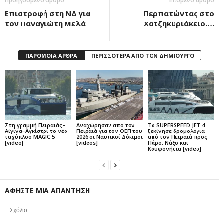
Προηγούμενο άρθρο
Επόμενο άρθρο
Επιστροφή στη ΝΔ για
Περπατώντας στο
τον Παναγιώτη Μελά
Χατζηκυριάκειο….
ΠΑΡΟΜΟΙΑ ΑΡΘΡΑ
ΠΕΡΙΣΣΟΤΕΡΑ ΑΠΟ ΤΟΝ ΔΗΜΙΟΥΡΓΟ
Στη γραμμή Πειραιάς–
Αναχώρησαν απο τον
Το SUPERSPEED JET 4
Αίγινα–Αγκίστρι το νέο
Πειραιά για τον ΘΕΠ του
ξεκίνησε δρομολόγια
ταχύπλοο MAGIC 5
2026 οι Ναυτικοί Δόκιμοι
από τον Πειραιά προς
[video]
[videos]
Πάρο, Νάξο και
Κουφονήσια [video]
ΑΦΗΣΤΕ ΜΙΑ ΑΠΑΝΤΗΣΗ