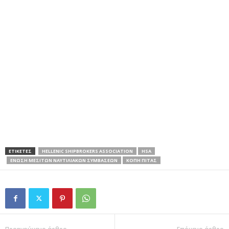
ΕΤΙΚΕΤΕΣ
HELLENIC SHIPBROKERS ASSOCIATION
HSA
ΈΝΩΣΗ ΜΕΣΙΤΏΝ ΝΑΥΤΙΛΙΑΚΏΝ ΣΥΜΒΆΣΕΩΝ
ΚΟΠΗ ΠΙΤΑΣ