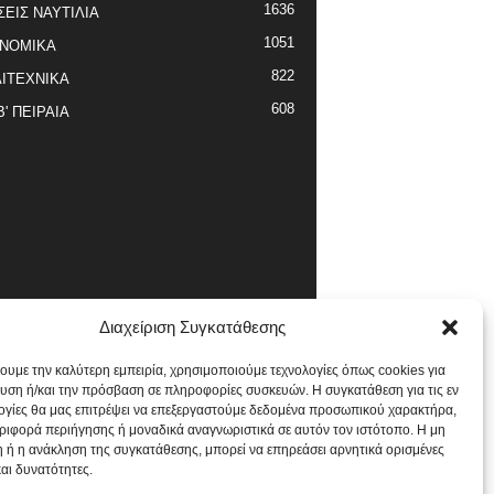
1636
ΣΕΙΣ ΝΑΥΤΙΛΙΑ
1051
ΝΟΜΙΚΑ
822
ΙΤΕΧΝΙΚΑ
608
Β' ΠΕΙΡΑΙΑ
Διαχείριση Συγκατάθεσης
χουμε την καλύτερη εμπειρία, χρησιμοποιούμε τεχνολογίες όπως cookies για
υση ή/και την πρόσβαση σε πληροφορίες συσκευών. Η συγκατάθεση για τις εν
ογίες θα μας επιτρέψει να επεξεργαστούμε δεδομένα προσωπικού χαρακτήρα,
ιφορά περιήγησης ή μοναδικά αναγνωριστικά σε αυτόν τον ιστότοπο. Η μη
 ή η ανάκληση της συγκατάθεσης, μπορεί να επηρεάσει αρνητικά ορισμένες
και δυνατότητες.