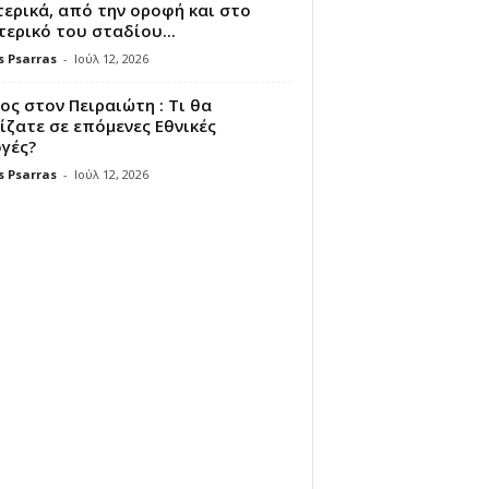
ερικά, από την οροφή και στο
ερικό του σταδίου...
s Psarras
-
Ιούλ 12, 2026
ς στον Πειραιώτη : Τι θα
ζατε σε επόμενες Εθνικές
γές?
s Psarras
-
Ιούλ 12, 2026