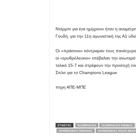
Ντέρμπι για ένα ημίχρονο ήταν η αναμέτ
Γουδή, για την 11η αγωνιστική της Α1 υδ
Οι «πράσινοι» κόντραραν τους πανίσχυρου
οι «ερυθρόλευκοι» επέβαλαν την ανωτερό
τελικό 15-7 και στρέφουν την προσοχή του
Σπλιτ για το Champions League.
πηγη ΑΠΕ-ΜΠΕ
ΕΤΙΚΕΤΕΣ
OLYMPIACOS
OLYMPIACOS PIRAEUS
ΟΛΥΜΠΙΑΚΟΣ ΠΕΙΡΑΙΩΣ
ΟΛΥΜΠΙΑΚΟΣ ΠΟΛΟ ΑΝΔΡ