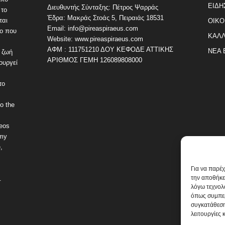
ΕΙΔΗ
Διευθυντής Σύνταξης: Πέτρος Ψαρράς
 το
Έδρα: Μακράς Στοάς 5, Πειραιάς 18531
ται
ΟΙΚΟ
Email: info@pireaspiraeus.com
εο που
ΚΑΛΛ
Website: www.pireaspiraeus.com
ΑΦΜ : 111751210 ΔΟΥ ΚΕΦΟΔΕ ΑΤΤΙΚΗΣ
ΝΕΑ 
 ζωή
ΑΡΙΘΜΟΣ ΓΕΜΗ 126089808000
ουργεί
το
o the
deos
omy
,
Για να παρέ
την αποθήκε
.
λόγω τεχνολ
όπως συμπερ
συγκατάθεση
λειτουργίες 