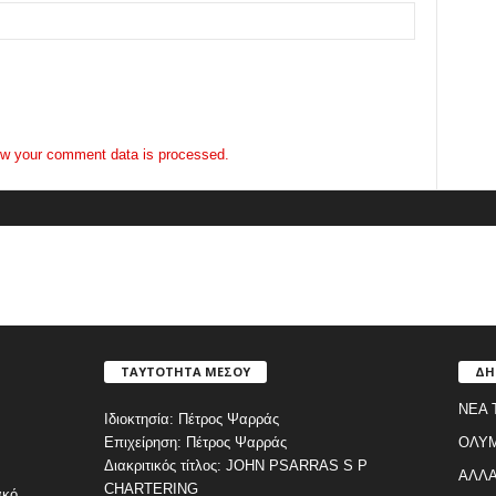
w your comment data is processed.
ΤΑΥΤΟΤΗΤΑ ΜΕΣΟΥ
ΔΗ
ΝΕΑ 
Ιδιοκτησία: Πέτρος Ψαρράς
Επιχείρηση: Πέτρος Ψαρράς
ΟΛΥ
Διακριτικός τίτλος: JOHN PSARRAS S P
ΑΛΛΑ
CHARTERING
ακό