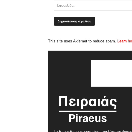
This site uses Akismet to reduce spam.
Learn ho
Το PireasPiraeus.com είναι ανεξάρτητο ψηφι