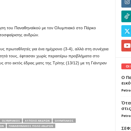
ρηση του Παναθηναϊκού με τον Ολυμπιακό στο Πάρκο
ατοσφαίρισης ανδρών.
ς πρωταθλητές για ένα ημίχρονο (3-4), αλλά στη συνέχεια
τητά τους, έφτασαν χωρίς περαιτέρω προβλήματα στο
ς στο εκτός έδρας ματς της Τρίτης (13/12) με τη Γιάντραν
ΟΙ
Ο Πε
εικό
Petro
Όταν
στις
Petro
OLYMPIAKOS
Α1 ΠΟΛΟ ΑΝΔΡΩΝ
ΟΛΥΜΠΙΑΚΟΣ
ΩΝ
ΠΑΝΑΘΗΝΑΙΚΟΣ ΠΟΛΟ ΑΝΔΡΩΝ
ΣΕΦ: