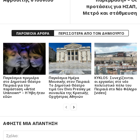
προτάσεις για ΗΣΑΠ,
Μετρό και στάθμευση
ΠΑΡΟΜΟΙΑ ΑΡΘΡΑ
ΠΕΡΙΣΣΟΤΕΡΑ ΑΠΟ ΤΟΝ ΔΗΜΙΟΥΡΓΟ
Παγκόσμια πρεμιέρα
Παγκόσμια Ημέρα
KYKLOS: Συνεχίζονται
στο Δημοτικό Θέατρο
Μουσικής στον Πειραιά:
οι εργασίες στο νέο
Πειραιά για την
Το Δημοτικό Θέατρο
πολιτιστικό πόλο του
παράσταση «Artist
τιμά τον Elvis Presley με
Πειραιά στο Νέο Φάληρο
Unknown* – Η Ήβη ήταν
συναυλία της Κρατικής
[video]
εδώ»
Ορχήστρας Αθηνών
ΑΦΗΣΤΕ ΜΙΑ ΑΠΑΝΤΗΣΗ