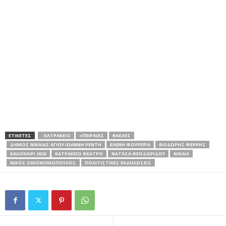
ΕΤΙΚΕΤΕΣ
: ΚΑΤΡΆΚΕΙΟ
«ΠΕΙΡΑΙΆΣ
ΒΆΚΧΕΣ
ΔΗΜΟΣ ΝΙΚΑΙΑΣ ΑΓΙΟΥ ΙΩΑΝΝΗ ΡΕΝΤΗ
ΕΛΈΝΗ ΦΟΥΡΈΙΡΑ
ΘΟΔΩΡΉΣ ΦΈΡΡΗΣ
ΚΑΛΟΚΑΊΡΙ 2026
ΚΑΤΡΑΚΕΙΟ ΘΕΑΤΡΟ
ΝΑΤΆΣΑ ΘΕΟΔΩΡΊΔΟΥ
ΝΙΚΑΙΑ
ΝΊΚΟΣ ΟΙΚΟΝΟΜΌΠΟΥΛΟΣ
ΠΟΛΙΤΙΣΤΙΚΈΣ ΕΚΔΗΛΏΣΕΙΣ