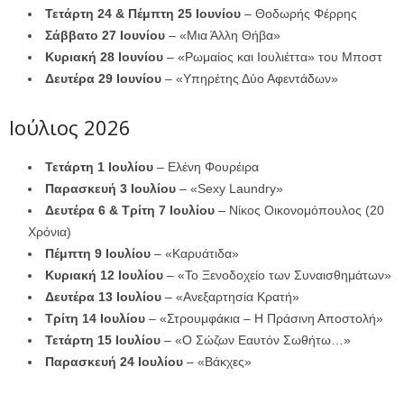
Τετάρτη 24 & Πέμπτη 25 Ιουνίου
– Θοδωρής Φέρρης
Σάββατο 27 Ιουνίου
– «Μια Άλλη Θήβα»
Κυριακή 28 Ιουνίου
– «Ρωμαίος και Ιουλιέττα» του Μποστ
Δευτέρα 29 Ιουνίου
– «Υπηρέτης Δύο Αφεντάδων»
Ιούλιος 2026
Τετάρτη 1 Ιουλίου
– Ελένη Φουρέιρα
Παρασκευή 3 Ιουλίου
– «Sexy Laundry»
Δευτέρα 6 & Τρίτη 7 Ιουλίου
– Νίκος Οικονομόπουλος (20
Χρόνια)
Πέμπτη 9 Ιουλίου
– «Καρυάτιδα»
Κυριακή 12 Ιουλίου
– «Το Ξενοδοχείο των Συναισθημάτων»
Δευτέρα 13 Ιουλίου
– «Ανεξαρτησία Κρατή»
Τρίτη 14 Ιουλίου
– «Στρουμφάκια – Η Πράσινη Αποστολή»
Τετάρτη 15 Ιουλίου
– «Ο Σώζων Εαυτόν Σωθήτω…»
Παρασκευή 24 Ιουλίου
– «Βάκχες»