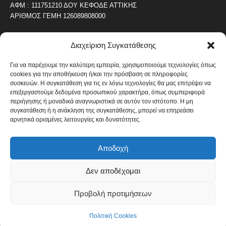
ΑΦΜ : 111751210 ΔΟΥ ΚΕΦΟΔΕ ΑΤΤΙΚΗΣ
ΑΡΙΘΜΟΣ ΓΕΜΗ 126089808000
Διαχείριση Συγκατάθεσης
ΔΗΜΟΦΙΛΗ ΚΑΤΗΓΟΡΙΑ
4487
ΝΕΑ ΤΟΥ ΠΕΙΡΑΙΑ
Για να παρέχουμε την καλύτερη εμπειρία, χρησιμοποιούμε τεχνολογίες όπως
cookies για την αποθήκευση ή/και την πρόσβαση σε πληροφορίες
1820
ΟΛΥΜΠΙΑΚΟΣ
συσκευών. Η συγκατάθεση για τις εν λόγω τεχνολογίες θα μας επιτρέψει να
1742
επεξεργαστούμε δεδομένα προσωπικού χαρακτήρα, όπως συμπεριφορά
ΑΛΛΑ ΚΟΙΝΩΝΙΚΑ
περιήγησης ή μοναδικά αναγνωριστικά σε αυτόν τον ιστότοπο. Η μη
1636
ΕΙΔΗΣΕΙΣ ΝΑΥΤΙΛΙΑ
συγκατάθεση ή η ανάκληση της συγκατάθεσης, μπορεί να επηρεάσει
αρνητικά ορισμένες λειτουργίες και δυνατότητες.
1051
ΟΙΚΟΝΟΜΙΚΑ
822
ΚΑΛΛΙΤΕΧΝΙΚΑ
Αποδοχή
608
ΝΕΑ Β' ΠΕΙΡΑΙΑ
Δεν αποδέχομαι
Προβολή προτιμήσεων
Πολιτική Cookies
Όροι και Προϋποθέσεις
Πολιτική Cookies
© Copyright 2014 - 2026 / Designed by pixelheroes.gr