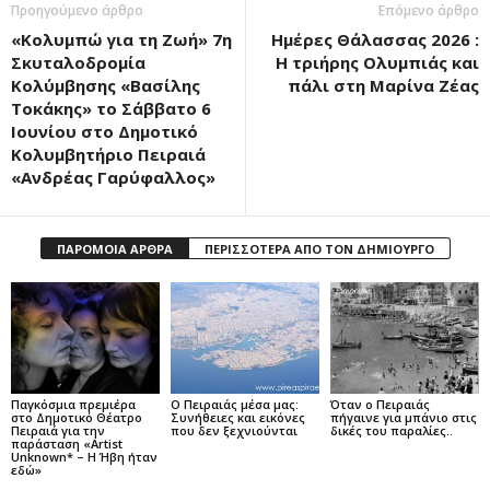
Προηγούμενο άρθρο
Επόμενο άρθρο
«Κολυμπώ για τη Ζωή» 7η
Ημέρες Θάλασσας 2026 :
Σκυταλοδρομία
Η τριήρης Ολυμπιάς και
Κολύμβησης «Βασίλης
πάλι στη Μαρίνα Ζέας
Τοκάκης» το Σάββατο 6
Ιουνίου στο Δημοτικό
Κολυμβητήριο Πειραιά
«Ανδρέας Γαρύφαλλος»
ΠΑΡΟΜΟΙΑ ΑΡΘΡΑ
ΠΕΡΙΣΣΟΤΕΡΑ ΑΠΟ ΤΟΝ ΔΗΜΙΟΥΡΓΟ
Παγκόσμια πρεμιέρα
Ο Πειραιάς μέσα μας:
Όταν ο Πειραιάς
στο Δημοτικό Θέατρο
Συνήθειες και εικόνες
πήγαινε για μπάνιο στις
Πειραιά για την
που δεν ξεχνιούνται
δικές του παραλίες..
παράσταση «Artist
Unknown* – Η Ήβη ήταν
εδώ»