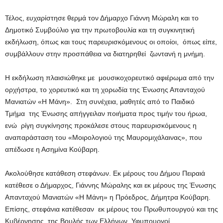
Τέλος, ευχαρίστησε θερμά τον Δήμαρχο Γιάννη Μώραλη και το
Δημοτικό Συμβούλιο για την πρωτοβουλία και τη συγκινητική
εκδήλωση, όπως και τους παρευρισκόμενους οι οποίοι, όπως είπε,
συμβάλλουν στην προσπάθεια να διατηρηθεί ζωντανή η μνήμη.
Η εκδήλωση πλαισιώθηκε με μουσικοχορευτικό αφιέρωμα από την
ορχήστρα, το χορευτικό και τη χορωδία της Ένωσης Απανταχού
Μανιατών «Η Μάνη». Στη συνέχεια, μαθητές από το Παιδικό
Τμήμα της Ένωσης απήγγειλαν ποιήματα προς τιμήν του ήρωα,
ενώ ρίγη συγκίνησης προκάλεσε στους παρευρισκόμενους η
αναπαράσταση του «Μοιρολογιού της Μαυρομιχάλαινας», που
απέδωσε η Ασημίνα Κούβαρη.
Ακολούθησε κατάθεση στεφάνων.
Εκ μέρους του Δήμου Πειραιά
κατέθεσε ο Δήμαρχος, Γιάννης Μώραλης και εκ μέρους της Ένωσης
Απανταχού Μανιατών «Η Μάνη» η Πρόεδρος, Δήμητρα Κούβαρη.
Επίσης, στεφάνια κατέθεσαν εκ μέρους του Πρωθυπουργού και της
Κυβέρνησης, της Βουλής των Ελλήνων, Υφυπουργοί,