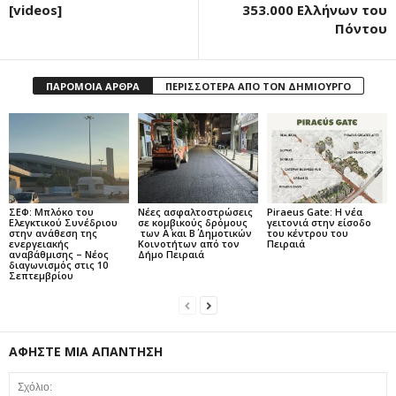
[videos]
353.000 Ελλήνων του
Πόντου
ΠΑΡΟΜΟΙΑ ΑΡΘΡΑ
ΠΕΡΙΣΣΟΤΕΡΑ ΑΠΟ ΤΟΝ ΔΗΜΙΟΥΡΓΟ
ΣΕΦ: Μπλόκο του
Νέες ασφαλτοστρώσεις
Piraeus Gate: Η νέα
Ελεγκτικού Συνέδριου
σε κομβικούς δρόμους
γειτονιά στην είσοδο
στην ανάθεση της
των Α΄ και Β΄ Δημοτικών
του κέντρου του
ενεργειακής
Κοινοτήτων από τον
Πειραιά
αναβάθμισης – Νέος
Δήμο Πειραιά
διαγωνισμός στις 10
Σεπτεμβρίου
ΑΦΗΣΤΕ ΜΙΑ ΑΠΑΝΤΗΣΗ