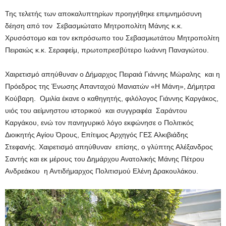
Της τελετής των αποκαλυπτηρίων προηγήθηκε επιμνημόσυνη
δέηση από τον Σεβασμιώτατο Μητροπολίτη Μάνης κ.κ.
Χρυσόστομο και τον εκπρόσωπο του Σεβασμιωτάτου Μητροπολίτη
Πειραιώς κ.κ. Σεραφείμ, πρωτοπρεσβύτερο Ιωάννη Παναγιώτου.
Χαιρετισμό απηύθυναν ο Δήμαρχος Πειραιά Γιάννης Μώραλης και η
Πρόεδρος της Ένωσης Απανταχού Μανιατών «Η Μάνη», Δήμητρα
Κούβαρη. Ομιλία έκανε ο καθηγητής, φιλόλογος Γιάννης Καργάκος,
υιός του αείμνηστου ιστορικού και συγγραφέα Σαράντου
Καργάκου, ενώ τον πανηγυρικό λόγο εκφώνησε ο Πολιτικός
Διοικητής Αγίου Όρους, Επίτιμος Αρχηγός ΓΕΣ Αλκιβιάδης
Στεφανής.
Χαιρετισμό απηύθυναν επίσης, ο γλύπτης Αλέξανδρος
Σαντής και εκ μέρους του Δημάρχου Ανατολικής Μάνης Πέτρου
Ανδρεάκου η Αντιδήμαρχος Πολιτισμού Ελένη Δρακουλάκου.