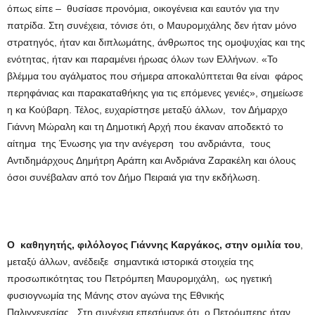
όπως είπε – θυσίασε προνόμια, οικογένεια και εαυτόν για την
πατρίδα.
Στη συνέχεια, τόνισε ότι, ο Μαυρομιχάλης δεν ήταν μόνο
στρατηγός, ήταν και διπλωμάτης, άνθρωπος της ομοψυχίας και της
ενότητας, ήταν και παραμένει ήρωας όλων των Ελλήνων. «Το
βλέμμα του αγάλματος που σήμερα αποκαλύπτεται θα είναι φάρος
περηφάνιας και παρακαταθήκης για τις επόμενες γενιές», σημείωσε
η κα Κούβαρη. Τέλος, ευχαρίστησε μεταξύ άλλων, τον Δήμαρχο
Γιάννη Μώραλη και τη Δημοτική Αρχή που έκαναν αποδεκτό το
αίτημα της Ένωσης για την ανέγερση του ανδριάντα, τους
Αντιδημάρχους Δημήτρη Αράπη και Ανδριάνα Ζαρακέλη και όλους
όσοι συνέβαλαν από τον Δήμο Πειραιά για την εκδήλωση.
Ο καθηγητής, φιλόλογος Γιάννης Καργάκος, στην ομιλία του
,
μεταξύ άλλων, ανέδειξε σημαντικά ιστορικά στοιχεία της
προσωπικότητας του Πετρόμπεη Μαυρομιχάλη, ως ηγετική
φυσιογνωμία της Μάνης στον αγώνα της Εθνικής
Παλιγγενεσίας. Στη συνέχεια επεσήμανε ότι, ο Πετρόμπεης ήταν