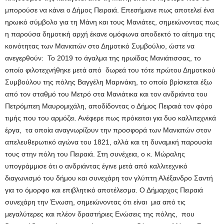
μπορούσε να κάνει ο Δήμος Πειραιά. Επεσήμανε πως αποτελεί ένα
ηρωικό σύμβολο για τη Μάνη και τους Μανιάτες, σημειώνοντας πως
η παρούσα δημοτική αρχή έκανε ομόφωνα αποδεκτό το αίτημα της
κοινότητας των Μανιατών στο Δημοτικό Συμβούλιο, ώστε να
ανεγερθούν:
Το 2019 το άγαλμα της ηρωίδας Μανιάτισσας, το
οποίο φιλοτεχνήθηκε μετά από δωρεά του τότε πρώτου Δημοτικού
Συμβούλου της πόλης Βαγγέλη Μαρινάκη, το οποίο βρίσκεται έξω
από τον σταθμό του Μετρό στα Μανιάτικα και τον ανδριάντα του
Πετρόμπεη Μαυρομιχάλη, αποδίδοντας ο Δήμος Πειραιά τον φόρο
τιμής που του αρμόζει. Ανέφερε πως πρόκειται για δυο καλλιτεχνικά
έργα, τα οποία αναγνωρίζουν την προσφορά των Μανιατών στον
απελευθερωτικό αγώνα του 1821, αλλά και τη δυναμική παρουσία
τους στην πόλη του Πειραιά. Στη συνέχεια, ο κ. Μώραλης
υπογράμμισε ότι ο ανδριάντας έγινε μετά από καλλιτεχνικό
διαγωνισμό του δήμου και συνεχάρη τον γλύπτη Αλέξανδρο Σαντή
για το όμορφο και επιβλητικό αποτέλεσμα. Ο Δήμαρχος Πειραιά
συνεχάρη την Ένωση, σημειώνοντας ότι είναι μια από τις
μεγαλύτερες και πλέον δραστήριες Ενώσεις της πόλης, που