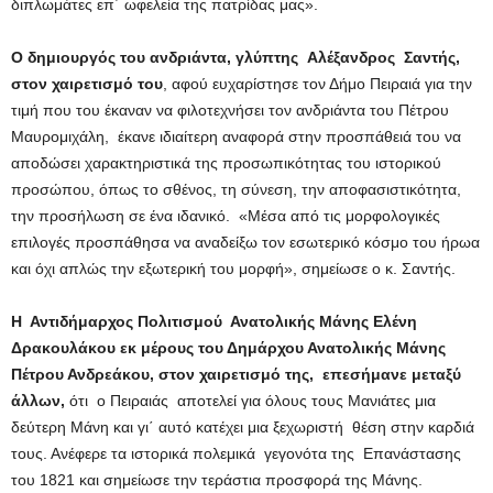
διπλωμάτες επ΄ ωφελεία της πατρίδας μας».
Ο δημιουργός του ανδριάντα, γλύπτης Αλέξανδρος
Σαντής,
στον χαιρετισμό του
, αφού ευχαρίστησε τον Δήμο Πειραιά για την
τιμή που του έκαναν να φιλοτεχνήσει τον ανδριάντα του Πέτρου
Μαυρομιχάλη, έκανε ιδιαίτερη αναφορά στην προσπάθειά του να
αποδώσει χαρακτηριστικά της προσωπικότητας του ιστορικού
προσώπου, όπως το σθένος, τη σύνεση, την αποφασιστικότητα,
την προσήλωση σε ένα ιδανικό. «Μέσα από τις μορφολογικές
επιλογές προσπάθησα να αναδείξω τον εσωτερικό κόσμο του ήρωα
και όχι απλώς την εξωτερική του μορφή», σημείωσε ο κ. Σαντής.
Η Αντιδήμαρχος Πολιτισμού Ανατολικής Μάνης Ελένη
Δρακουλάκου εκ μέρους του Δημάρχου Ανατολικής Μάνης
Πέτρου Ανδρεάκου, στον χαιρετισμό της,
επεσήμανε μεταξύ
άλλων,
ότι ο Πειραιάς αποτελεί για όλους τους Μανιάτες μια
δεύτερη Μάνη και γι΄ αυτό κατέχει μια ξεχωριστή θέση στην καρδιά
τους. Ανέφερε τα ιστορικά πολεμικά γεγονότα της Επανάστασης
του 1821 και σημείωσε την τεράστια προσφορά της Μάνης.