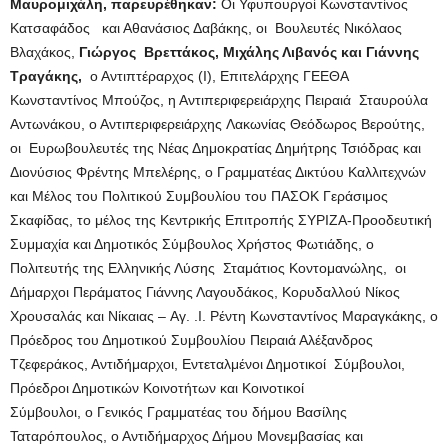
Μαυρομιχάλη, παρευρέθηκαν:
Οι Υφυπουργοί Κωνσταντίνος
Κατσαφάδος και Αθανάσιος Δαβάκης, οι Βουλευτές Νικόλαος
Βλαχάκος,
Γιώργος Βρεττάκος, Μιχάλης Λιβανός και Γιάννης
Τραγάκης,
ο Αντιπτέραρχος (Ι), Επιτελάρχης ΓΕΕΘΑ
Κωνσταντίνος Μπούζος, η Αντιπεριφερειάρχης Πειραιά Σταυρούλα
Αντωνάκου, ο Αντιπεριφερειάρχης Λακωνίας Θεόδωρος Βερούτης,
οι Ευρωβουλευτές της Νέας Δημοκρατίας Δημήτρης Τσιόδρας και
Διονύσιος Φρέντης Μπελέρης, ο Γραμματέας Δικτύου Καλλιτεχνών
και Μέλος του Πολιτικού Συμβουλίου του ΠΑΣΟΚ Γεράσιμος
Σκαφίδας, το μέλος της Κεντρικής Επιτροπής ΣΥΡΙΖΑ-Προοδευτική
Συμμαχία και Δημοτικός Σύμβουλος Χρήστος Φωτιάδης, ο
Πολιτευτής της Ελληνικής Λύσης Σταμάτιος Κοντομανώλης, οι
Δήμαρχοι Περάματος Γιάννης Λαγουδάκος, Κορυδαλλού Νίκος
Χρουσαλάς και Νίκαιας – Αγ. .Ι. Ρέντη Κωνσταντίνος Μαραγκάκης, ο
Πρόεδρος του Δημοτικού Συμβουλίου Πειραιά Αλέξανδρος
Τζεφεράκος, Αντιδήμαρχοι, Εντεταλμένοι Δημοτικοί Σύμβουλοι,
Πρόεδροι Δημοτικών Κοινοτήτων και Κοινοτικοί
Σύμβουλοι, o Γενικός Γραμματέας του δήμου Βασίλης
Ταταρόπουλος, ο Αντιδήμαρχος Δήμου Μονεμβασίας και