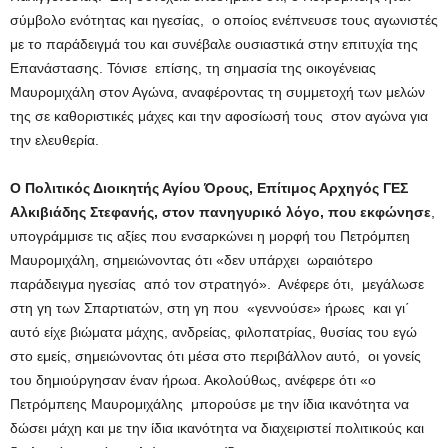
σύμβολο ενότητας και ηγεσίας, ο οποίος ενέπνευσε τους αγωνιστές
με το παράδειγμά του και συνέβαλε ουσιαστικά στην επιτυχία της
Επανάστασης. Τόνισε επίσης, τη σημασία της οικογένειας
Μαυρομιχάλη στον Αγώνα, αναφέροντας τη συμμετοχή των μελών
της σε καθοριστικές μάχες και την αφοσίωσή τους στον αγώνα για
την ελευθερία.
Ο
Πολιτικός Διοικητής Αγίου Όρους, Επίτιμος Αρχηγός ΓΕΣ
Αλκιβιάδης Στεφανής, στον πανηγυρικό λόγο, που εκφώνησε
,
υπογράμμισε τις αξίες που ενσαρκώνει η μορφή του Πετρόμπεη
Μαυρομιχάλη, σημειώνοντας ότι «δεν υπάρχει ωραιότερο
παράδειγμα ηγεσίας από τον στρατηγό». Ανέφερε ότι, μεγάλωσε
στη γη των Σπαρτιατών, στη γη που «γεννούσε» ήρωες και γι΄
αυτό είχε βιώματα μάχης, ανδρείας, φιλοπατρίας, θυσίας του εγώ
στο εμείς, σημειώνοντας ότι μέσα στο περιβάλλον αυτό, οι γονείς
του δημιούργησαν έναν ήρωα. Ακολούθως, ανέφερε ότι «ο
Πετρόμπεης Μαυρομιχάλης μπορούσε με την ίδια ικανότητα να
δώσει μάχη και με την ίδια ικανότητα να διαχειριστεί πολιτικούς και