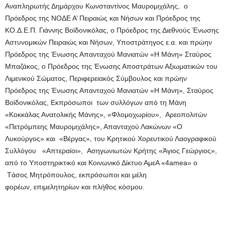
Αναπληρωτής Δημάρχου Κωνσταντίνος Μαυρομιχάλης, ο
Πρόεδρος της ΝΟΔΕ Α’ Πειραιώς και Νήσων και Πρόεδρος της
ΚΟ.Δ.Ε.Π. Γιάννης Βοϊδονικόλας, ο Πρόεδρος της Διεθνούς Ένωσης
Αστυνομικών Πειραιώς και Νήσων, Υποστράτηγος ε.α. και πρώην
Πρόεδρος της Ένωσης Απανταχού Μανιατών «Η Μάνη» Σταύρος
Μπαζάκος, ο Πρόεδρος της Ένωσης Αποστράτων Αξιωματικών του
Λιμενικού Σώματος, Περιφερειακός Σύμβουλος και πρώην
Πρόεδρος της Ένωσης Απανταχού Μανιατών «Η Μάνη», Σταύρος
Βοϊδονικόλας, Εκπρόσωποι των συλλόγων από τη Μάνη
«Κοκκάλας Ανατολικής Μάνης», «Φλομοχωρίου», Αρεοπολιτών
«Πετρόμπεης Μαυρομιχάλης», Απανταχού Λακώνων «Ο
Λυκούργος» και «Βέργας», του Κρητικού Χορευτικού Λαογραφικού
Συλλόγου «Απτεραίοι», Ασηγωνιωτών Κρήτης «Άγιος Γεώργιος»,
από το Υποστηρικτικό και Κοινωνικό Δίκτυο ΑμεΑ «4amea» ο
Tάσος Μητρόπουλος, εκπρόσωποι και μέλη
φορέων, επιμελητηρίων και πλήθος κόσμου.