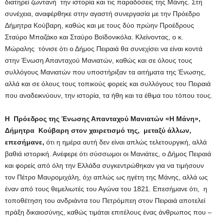
διατηρεί ζωντανή την ιστορία και τις παραδόσεις της Μάνης. Στη
συνέχεια, αναφέρθηκε στην αγαστή συνεργασία με την Πρόεδρο
Δήμητρα Κούβαρη, καθώς και με τους δύο πρώην Προέδρους
Σταύρο Μπαζάκο και Σταύρο Βοϊδονικόλα. Κλείνοντας, ο κ.
Μώραλης τόνισε ότι ο Δήμος Πειραιά θα συνεχίσει να είναι κοντά
στην Ένωση Απανταχού Μανιατών, καθώς και σε όλους τους
συλλόγους Μανιατών που υποστήριξαν τα αιτήματα της Ένωσης,
αλλά και σε όλους τους τοπικούς φορείς και συλλόγους του Πειραιά
που αναδεικνύουν, την ιστορία, τα ήθη και τα έθιμα του τόπου τους.
Η
Πρόεδρος της Ένωσης Απανταχού Μανιατών «Η Μάνη»,
Δήμητρα Κούβαρη στον χαιρετισμό της, μεταξύ άλλων,
επεσήμανε,
ότι
η ημέρα αυτή δεν είναι απλώς τελετουργική, αλλά
βαθιά ιστορική. Ανέφερε ότι σύσσωμοι οι Μανιάτες, ο Δήμος Πειραιά
και φορείς από όλη την Ελλάδα συγκεντρώθηκαν για να τιμήσουν
τον Πέτρο Μαυρομιχάλη, όχι απλώς ως ηγέτη της Μάνης, αλλά ως
έναν από τους θεμελιωτές του Αγώνα του 1821. Επεσήμανε ότι, η
τοποθέτηση του ανδριάντα του Πετρόμπεη στον Πειραιά αποτελεί
πράξη δικαιοσύνης, καθώς τιμάται επιτέλους ένας άνθρωπος που –