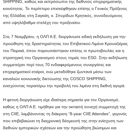
SHIPPING, καθώς και εκπρόσωποι της διεθνούς επιχειρηματικής
κοινότητας. Το περίπτερο επισκέφθηκαν επίσης ο Γενικός Πρόξενος
της Ελλάδας στη Σαγκάη, κ. Σπυρίδων Κρητικός, συνοδευόμενος
από υψηλόβαθμα στελέχη του προξενείου.
Στις 7 Νοεμβρίου, η ΟΛΠ Α.Ε. διοργάνωσε ειδική εκδήλωση για την
προώθηση της δραστηριότητας του Επιβατικού Λιμένα Κρουαζιέρας
του Πειραιά, όπου παρουσιάστηκαν επίσης οι πρωτοβουλίες και η
στρατηγική του Οργανισμού στους τομείς του ESG. Στην εκδήλωση
συμμετείχαν περί τους 70 ενδιαφερόμενους συνεργάτες και
επιχειρηματικοί εταίροι, ενώ μεταδόθηκε ζωντανά μέσω των
καναλιών κοινωνικής δικτύωσης της COSCO SHIPPING,
ενισχύοντας περαιτέρω την προβολή του λιμένα στη διεθνή αγορά.
Η φετινή διοργάνωση είχε ιδιαίτερη σημασία για τον Οργανισμό,
καθώς η ΟΛΠ Α.Ε. τιμήθηκε για την οκταετή συνεχή συμμετοχή της
στη CIIE, λαμβάνοντας τη διάκριση “8-year CIIE Attendee”, γεγονός
που επιβεβαιώνει τη διαχρονική δέσμευσή της στην ενίσχυση των
διεθνών εμπορικών σχέσεων και την προώθηση βιώσιμων και