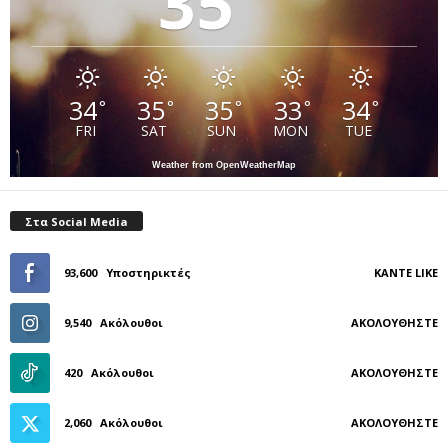
35
34
35
35
33
34
°
°
°
°
°
FRI
SAT
SUN
MON
TUE
Weather from OpenWeatherMap
Στα Social Media
93,600
Υποστηρικτές
ΚΆΝΤΕ LIKE
9,540
Ακόλουθοι
ΑΚΟΛΟΥΘΉΣΤΕ
420
Ακόλουθοι
ΑΚΟΛΟΥΘΉΣΤΕ
2,060
Ακόλουθοι
ΑΚΟΛΟΥΘΉΣΤΕ