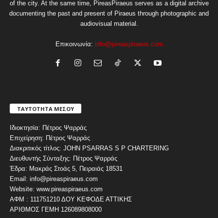
of the city. At the same time, PireasPiraeus serves as a digital archive
documenting the past and present of Piraeus through photographic and
audiovisual material.
Επικοινωνία:
info@pireaspiraeus.com
ΤΑΥΤΟΤΗΤΑ ΜΕΣΟΥ
Ιδιοκτησία: Πέτρος Ψαρράς
Επιχείρηση: Πέτρος Ψαρράς
Διακριτικός τίτλος: JOHN PSARRAS S P CHARTERING
Διευθυντής Σύνταξης: Πέτρος Ψαρράς
Έδρα: Μακράς Στοάς 5, Πειραιάς 18531
Email: info@pireaspiraeus.com
Website: www.pireaspiraeus.com
ΑΦΜ : 111751210 ΔΟΥ ΚΕΦΟΔΕ ΑΤΤΙΚΗΣ
ΑΡΙΘΜΟΣ ΓΕΜΗ 126089808000