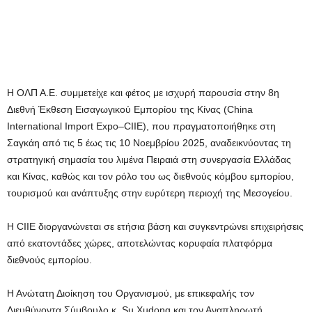
Η ΟΛΠ Α.Ε. συμμετείχε και φέτος με ισχυρή παρουσία στην 8η
Διεθνή Έκθεση Εισαγωγικού Εμπορίου της Κίνας (China
International Import Expo–CIIE), που πραγματοποιήθηκε στη
Σαγκάη από τις 5 έως τις 10 Νοεμβρίου 2025, αναδεικνύοντας τη
στρατηγική σημασία του λιμένα Πειραιά στη συνεργασία Ελλάδας
και Κίνας, καθώς και τον ρόλο του ως διεθνούς κόμβου εμπορίου,
τουρισμού και ανάπτυξης στην ευρύτερη περιοχή της Μεσογείου.
Η CIIE διοργανώνεται σε ετήσια βάση και συγκεντρώνει επιχειρήσεις
από εκατοντάδες χώρες, αποτελώντας κορυφαία πλατφόρμα
διεθνούς εμπορίου.
Η Ανώτατη Διοίκηση του Οργανισμού, με επικεφαλής τον
Διευθύνοντα Σύμβουλο κ. Su Xudong και τον Αναπληρωτή