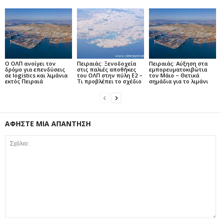
Ο ΟΛΠ ανοίγει τον
Πειραιάς: Ξενοδοχεία
Πειραιάς: Αύξηση στα
δρόμο για επενδύσεις
στις παλιές αποθήκες
εμπορευματοκιβώτια
σε logistics και λιμάνια
του ΟΛΠ στην πύλη Ε2 –
τον Μάιο – Θετικά
εκτός Πειραιά
Τι προβλέπει το σχέδιο
σημάδια για το λιμάνι
ΑΦΗΣΤΕ ΜΙΑ ΑΠΑΝΤΗΣΗ