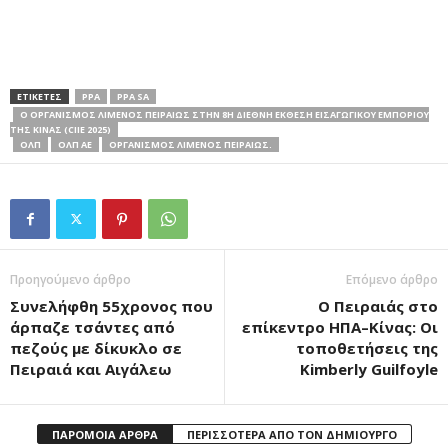
ΕΤΙΚΕΤΕΣ
PPA
PPA SA
Ο ΟΡΓΑΝΙΣΜΌΣ ΛΙΜΈΝΟΣ ΠΕΙΡΑΙΏΣ ΣΤΗΝ 8Η ΔΙΕΘΝΉ ΈΚΘΕΣΗ ΕΙΣΑΓΩΓΙΚΟΎ ΕΜΠΟΡΊΟΥ
ΤΗΣ ΚΊΝΑΣ (CIIE 2025)
ΟΛΠ
ΟΛΠ ΑΕ
ΟΡΓΑΝΙΣΜΟΣ ΛΙΜΕΝΟΣ ΠΕΙΡΑΙΩΣ.
Προηγούμενο άρθρο
Επόμενο άρθρο
Συνελήφθη 55χρονος που
Ο Πειραιάς στο
άρπαζε τσάντες από
επίκεντρο ΗΠΑ–Κίνας: Οι
πεζούς με δίκυκλο σε
τοποθετήσεις της
Πειραιά και Αιγάλεω
Kimberly Guilfoyle
ΠΑΡΟΜΟΙΑ ΑΡΘΡΑ
ΠΕΡΙΣΣΟΤΕΡΑ ΑΠΟ ΤΟΝ ΔΗΜΙΟΥΡΓΟ