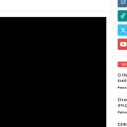
ΟΙ
Ο Πε
εικό
Petro
Όταν
στις
Petro
ΣΕΦ: