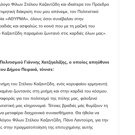
λογο Φίλων Στέλιου Καζαντζίδη και ιδιαίτερα τον Πρόεδρο
τιμητική διάκριση που μου απένειμε, τον Πολιτιστικό
ωδία «ΑΘΥΡΜΑ», όλους όσοι συνέβαλαν στην
αδιάς και ασφαλώς το κοινό που με τη μαζική του
υ Καζαντζίδη παραμένει ζωντανό στις καρδιές όλων μας».
Πολιτισμού Γιάννης Χατζηαλέξης,
ο οποίος απηύθυνε
ου Δήμου Πειραιά, τόνισε:
νήμη του Στέλιου Καζαντζίδη, ενός κορυφαίου ερμηνευτή
αμένει ζωντανός στη μνήμη και στην καρδιά του κόσμου.
αφοράς για τον πολιτισμό της πόλης μας, φιλοξενεί
ιστική μας κληρονομιά. Τέτοιες βραδιές μάς θυμίζουν τη
 να μεταφέρει διαχρονικά συναισθήματα. Θα ήθελα να
όγου Φίλων Στέλιου Καζαντζίδη, Πάνο Λαντούρη, για την
 μας στην πραγματοποίηση της επιτυχημένης αυτής