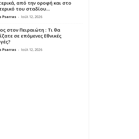
ερικά, από την οροφή και στο
ερικό του σταδίου...
s Psarras
-
Ιούλ 12, 2026
ς στον Πειραιώτη : Τι θα
ζατε σε επόμενες Εθνικές
γές?
s Psarras
-
Ιούλ 12, 2026