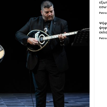
εξωτ
εσωτ
Petro
Ψήφο
ψηφί
εκλο
Petro