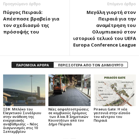
Προηγούμενο άρθρο
Επόμενο άρθρο
Πύργος Πειραιά:
Μεγάλη γιορτή στον
Απέσπασε βραβείο για
Πειραιά για την
τον σχεδιασμό της
αναμέτρηση του
πρόσοψής του
Ολυμπιακού στον
ιστορικό τελικό του UEFA
Europa Conference League
ΠΑΡΟΜΟΙΑ ΑΡΘΡΑ
ΠΕΡΙΣΣΟΤΕΡΑ ΑΠΟ ΤΟΝ ΔΗΜΙΟΥΡΓΟ
ΣΕΦ: Μπλόκο του
Νέες ασφαλτοστρώσεις
Piraeus Gate: Η νέα
Ελεγκτικού Συνέδριου
σε κομβικούς δρόμους
γειτονιά στην είσοδο
στην ανάθεση της
των Α΄ και Β΄ Δημοτικών
του κέντρου του
ενεργειακής
Κοινοτήτων από τον
Πειραιά
αναβάθμισης – Νέος
Δήμο Πειραιά
διαγωνισμός στις 10
Σεπτεμβρίου