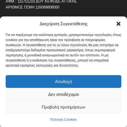
ΑΦΜ : 111751210 ΔΟΥ ΚΕΦΟΔΕ ΑΤΤΙΚΗΣ
ΑΡΙΘΜΟΣ ΓΕΜΗ 126089808000
Διαχείριση Συγκατάθεσης
ΔΗΜΟΦΙΛΗ ΚΑΤΗΓΟΡΙΑ
4487
ΝΕΑ ΤΟΥ ΠΕΙΡΑΙΑ
Για να παρέχουμε την καλύτερη εμπειρία, χρησιμοποιούμε τεχνολογίες όπως
cookies για την αποθήκευση ή/και την πρόσβαση σε πληροφορίες
1820
ΟΛΥΜΠΙΑΚΟΣ
συσκευών. Η συγκατάθεση για τις εν λόγω τεχνολογίες θα μας επιτρέψει να
1742
επεξεργαστούμε δεδομένα προσωπικού χαρακτήρα, όπως συμπεριφορά
ΑΛΛΑ ΚΟΙΝΩΝΙΚΑ
περιήγησης ή μοναδικά αναγνωριστικά σε αυτόν τον ιστότοπο. Η μη
1636
ΕΙΔΗΣΕΙΣ ΝΑΥΤΙΛΙΑ
συγκατάθεση ή η ανάκληση της συγκατάθεσης, μπορεί να επηρεάσει
αρνητικά ορισμένες λειτουργίες και δυνατότητες.
1051
ΟΙΚΟΝΟΜΙΚΑ
822
ΚΑΛΛΙΤΕΧΝΙΚΑ
Αποδοχή
608
ΝΕΑ Β' ΠΕΙΡΑΙΑ
Δεν αποδέχομαι
Προβολή προτιμήσεων
Πολιτική Cookies
Όροι και Προϋποθέσεις
Πολιτική Cookies
© Copyright 2014 - 2026 / Designed by pixelheroes.gr