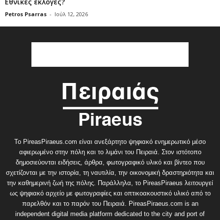
Εθνικές εκλογές?
Petros Psarras
-
Ιούλ 12, 2026
Το PireasPiraeus.com είναι ανεξάρτητο ψηφιακό ενημερωτικό μέσο
αφιερωμένο στην πόλη και το λιμάνι του Πειραιά. Στον ιστότοπο
δημοσιεύονται ειδήσεις, άρθρα, φωτογραφικό υλικό και βίντεο που
σχετίζονται με την ιστορία, τη ναυτιλία, την οικονομική δραστηριότητα και
την καθημερινή ζωή της πόλης. Παράλληλα, το PireasPiraeus λειτουργεί
ως ψηφιακό αρχείο με φωτογραφίες και οπτικοακουστικό υλικό από το
παρελθόν και το παρόν του Πειραιά. PireasPiraeus.com is an
independent digital media platform dedicated to the city and port of