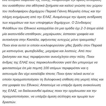
του ευαίσθητου στα αθλητικά ζητήματα και καλού γνώστη του χώρου
του ποδοσφαίρου Δημάρχου Πειραιά Γιάννη Μώραλη όπως και την
πλήρη ενημέρωση από την ΕΛΑΣ. Αναμένουμε την άμεση αντίδραση
των κομμάτων και των υποψηφίων δημάρχων. Ο Σύνδεσμος
Φιλάθλων του Εθνικού καταγγέλλει ότι μια ομάδα όχι 2-3 άτομα αλλά
μία εκατοντάδα επιτέθηκαν, μαχαίρωσαν, έσπασαν γραφεία και
αυτοκίνητα στην Καστέλα, αφήνοντας ευτυχώς μόνο τραυματίες!
Ποιοι είναι αυτοί οι οποίοι κυκλοφορούσαν χθες βράδυ στον Πειραιά
με καπνογόνα, φωτοβολίδες, μαχαίρια και λοστούς. Από που
ξεκίνησαν και πως περιφέρονταν ανενόχλητοι στην πόλη. Ποιοι
άνδρες της ΕΛΑΣ τους παρακολουθούσαν γιατί δεν μπορούμε να
φανταστούμε ότι μία πομπή 100 ατόμων περιφερόταν και η
αστυνομία δεν είχε καταλάβει τίποτα; Ποιοι ήσαν τελικά αυτοί οι
οποίοι πραγματοποίησαν τη δολοφονική επίθεση στη γιορτή πίτας και
στα γραφεία του Εθνικού; Απαιτούμε να υπάρξει άμεση ανακοίνωση
της ΕΛΑΣ, να διαλευκανθεί αμέσως ποιοι την οργάνωσαν και την
πραγματοποίησαν, να υπάρξει άμεση σύλληψη και τιμωρία των
δραστών.