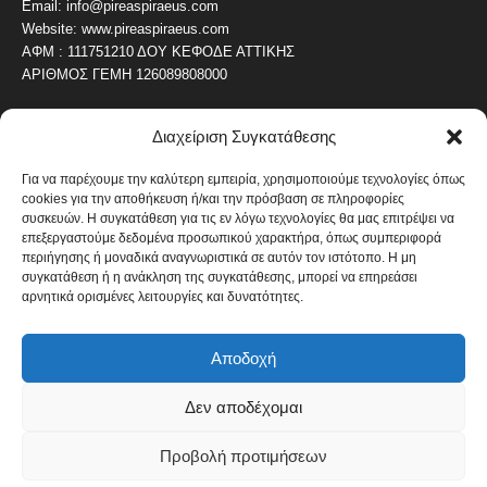
Email: info@pireaspiraeus.com
Website: www.pireaspiraeus.com
ΑΦΜ : 111751210 ΔΟΥ ΚΕΦΟΔΕ ΑΤΤΙΚΗΣ
ΑΡΙΘΜΟΣ ΓΕΜΗ 126089808000
Διαχείριση Συγκατάθεσης
ΔΗΜΟΦΙΛΗ ΚΑΤΗΓΟΡΙΑ
4486
ΝΕΑ ΤΟΥ ΠΕΙΡΑΙΑ
Για να παρέχουμε την καλύτερη εμπειρία, χρησιμοποιούμε τεχνολογίες όπως
cookies για την αποθήκευση ή/και την πρόσβαση σε πληροφορίες
1819
ΟΛΥΜΠΙΑΚΟΣ
συσκευών. Η συγκατάθεση για τις εν λόγω τεχνολογίες θα μας επιτρέψει να
1742
επεξεργαστούμε δεδομένα προσωπικού χαρακτήρα, όπως συμπεριφορά
ΑΛΛΑ ΚΟΙΝΩΝΙΚΑ
περιήγησης ή μοναδικά αναγνωριστικά σε αυτόν τον ιστότοπο. Η μη
1636
ΕΙΔΗΣΕΙΣ ΝΑΥΤΙΛΙΑ
συγκατάθεση ή η ανάκληση της συγκατάθεσης, μπορεί να επηρεάσει
αρνητικά ορισμένες λειτουργίες και δυνατότητες.
1051
ΟΙΚΟΝΟΜΙΚΑ
822
ΚΑΛΛΙΤΕΧΝΙΚΑ
Αποδοχή
608
ΝΕΑ Β' ΠΕΙΡΑΙΑ
Δεν αποδέχομαι
Προβολή προτιμήσεων
Πολιτική Cookies
Όροι και Προϋποθέσεις