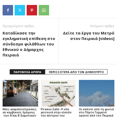
Προηγούμενο άρθρο
Επόμενο άρθρο
Καταδίκασε την
Δείτε τα έργα του Μετρό
εγκληματική επίθεση στο
στον Πειραιά [videos]
σύνδεσμο φιλάθλων του
Εθνικού ο Δήμαρχος
Πειραιά
ΠΑΡΟΜΟΙΑ ΑΡΘΡΑ
ΠΕΡΙΣΣΟΤΕΡΑ ΑΠΟ ΤΟΝ ΔΗΜΙΟΥΡΓΟ
Νέες ασφαλτοστρώσεις
Piraeus Gate: Η νέα
Οι καπνοί από τη φωτιά
σε κομβικούς δρόμους
γειτονιά στην είσοδο
στο Πόρτο Γερμενό
των Α΄ και Β΄ Δημοτικών
του κέντρου του
ορατοί από τον Πειραιά