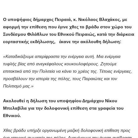
Ο υποψήφιος δήμαρχος Πειραιά, κ. Νικόλαος Βλαχάκος, με
αφορμή την επίθεση που έγινε χθες το βράδυ στον χώρο του
Συνδέσμου Φιλάθλων του Εθνικού Πειραιώς, κατά την διάρκεια
εορταστικής εκδήλωσης, έκανε την ακόλουθη δήλωση:
«Καταδικάζουμε απερίφραστα την ενέργεια αυτή. Μια ενέργεια
τυφλής βίας από ανεγκέφαλους κουκουλοφόρους. Ζητούμε
επιτακτικά από την Πολιτεία να κάνει το χρέος της. Τέτοιες ενέργειες,
προσβάλουν την ιστορία της πόλης, τους Πειραιώτες και τον
Πολιτισμό μας.»
Ακολουθεί η δήλωση του υποψηφίου Δημάρχου Νίκου
Μπελαβίλα για την δολοφονική επίθεση στα γραφεία του
Εθνικού.
Χθες βράδυ υπήρξε οργανωμένη μαζική δολοφονική επίθεση προς
ένα ιστορικό σωματείο της πόλης. Αναμένουμε την άμεση αντίδραση