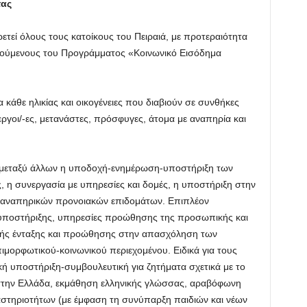
τας
ετεί όλους τους κατοίκους του Πειραιά, με προτεραιότητα
ελούμενους του Προγράμματος «Κοινωνικό Εισόδημα
άθε ηλικίας και οικογένειες που διαβιούν σε συνθήκες
εργοι/-ες, μετανάστες, πρόσφυγες, άτομα με αναπηρία και
ι μεταξύ άλλων η υποδοχή-ενημέρωση-υποστήριξη των
 η συνεργασία με υπηρεσίες και δομές, η υποστήριξη στην
 αναπηρικών προνοιακών επιδομάτων. Επιπλέον
 υποστήριξης, υπηρεσίες προώθησης της προσωπικής και
ικής ένταξης και προώθησης στην απασχόληση των
ιμορφωτικού-κοινωνικού περιεχομένου. Ειδικά για τους
κή υποστήριξη-συμβουλευτική για ζητήματα σχετικά με το
στην Ελλάδα, εκμάθηση ελληνικής γλώσσας, αραβόφωνη
αστηριοτήτων (με έμφαση τη συνύπαρξη παιδιών και νέων