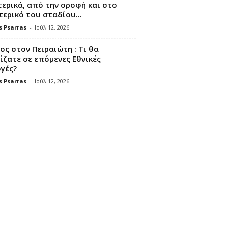
ερικά, από την οροφή και στο
ερικό του σταδίου...
s Psarras
-
Ιούλ 12, 2026
ς στον Πειραιώτη : Τι θα
ζατε σε επόμενες Εθνικές
γές?
s Psarras
-
Ιούλ 12, 2026