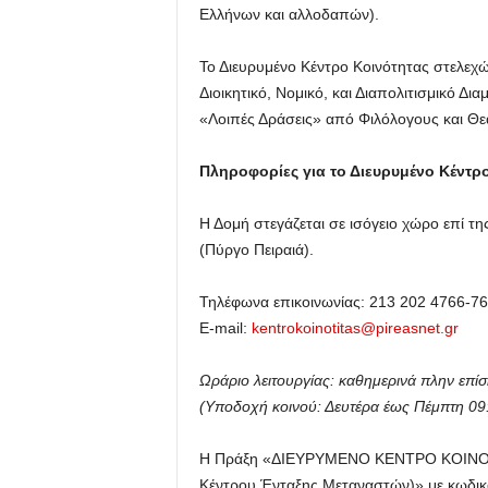
Ελλήνων και αλλοδαπών).
Το Διευρυμένο Κέντρο Κοινότητας στελεχ
Διοικητικό, Νομικό, και Διαπολιτισμικό Δι
«Λοιπές Δράσεις» από Φιλόλογους και Θε
Πληροφορίες για το Διευρυμένο Κέντρ
Η Δομή στεγάζεται σε ισόγειο χώρο επί 
(Πύργο Πειραιά).
Τηλέφωνα επικοινωνίας: 213 202 4766-76
E-mail:
kentrokoinotitas@pireasnet.gr
Ωράριο λειτουργίας: καθημερινά πλην επί
(Υποδοχή κοινού: Δευτέρα έως Πέμπτη 09:
Η Πράξη «ΔΙΕΥΡΥΜΕΝΟ ΚΕΝΤΡΟ ΚΟΙΝΟΤΗ
Κέντρου Ένταξης Μεταναστών)» με κωδικό