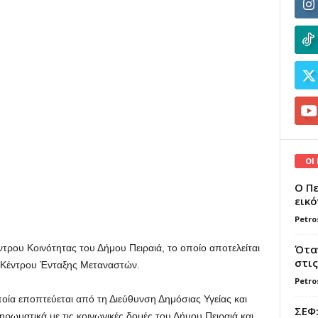
ΟΙ
Ο Πε
εικό
Petro
Όταν
ντρου Κοινότητας του Δήμου Πειραιά, το οποίο αποτελείται
στις
α Κέντρου Ένταξης Μεταναστών.
Petro
οποία εποπτεύεται από τη Διεύθυνση Δημόσιας Υγείας και
ΣΕΦ:
ρωματικά με τις κοινωνικές δομές του Δήμου Πειραιά και