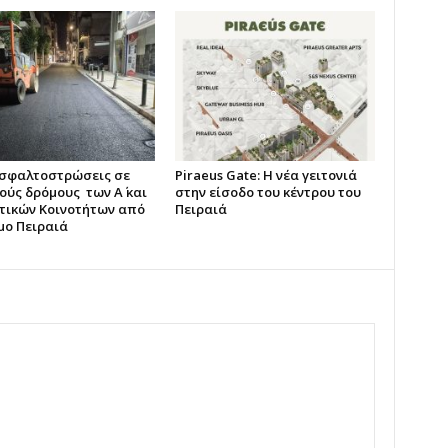
ασφαλτοστρώσεις σε
Piraeus Gate: Η νέα γειτονιά
ούς δρόμους των Α΄ και
στην είσοδο του κέντρου του
οτικών Κοινοτήτων από
Πειραιά
μο Πειραιά