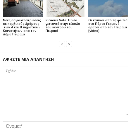
Νέες ασφαλτοστρώσεις
Piraeus Gate: Η νέα
Οι καπνοί από τη φωτιά
σε κομβικούς δρόμους
γειτονιά στην είσοδο
στο Πόρτο Γερμενό
των Α΄ και Β΄ Δημοτικών
του κέντρου του
ορατοί από τον Πειραιά
Κοινοτήτων από τον
Πειραιά
[video]
Δήμο Πειραιά
ΑΦΗΣΤΕ ΜΙΑ ΑΠΑΝΤΗΣΗ