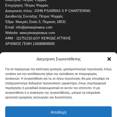
Επιχείρηση: Πέτρος Ψαρράς
Διακριτικός τίτλος: JOHN PSARRAS S P CHARTERING
Διευθυντής Σύνταξης: Πέτρος Ψαρράς
Έδρα: Μακράς Στοάς 5, Πειραιάς 18531
Email: info@pireaspiraeus.com
Website: www.pireaspiraeus.com
ΑΦΜ : 111751210 ΔΟΥ ΚΕΦΟΔΕ ΑΤΤΙΚΗΣ
ΑΡΙΘΜΟΣ ΓΕΜΗ 126089808000
Διαχείριση Συγκατάθεσης
ΔΗΜΟΦΙΛΗ ΚΑΤΗΓΟΡΙΑ
4486
ΝΕΑ ΤΟΥ ΠΕΙΡΑΙΑ
Για να παρέχουμε την καλύτερη εμπειρία, χρησιμοποιούμε τεχνολογίες όπως
cookies για την αποθήκευση ή/και την πρόσβαση σε πληροφορίες
1819
ΟΛΥΜΠΙΑΚΟΣ
συσκευών. Η συγκατάθεση για τις εν λόγω τεχνολογίες θα μας επιτρέψει να
1742
επεξεργαστούμε δεδομένα προσωπικού χαρακτήρα, όπως συμπεριφορά
ΑΛΛΑ ΚΟΙΝΩΝΙΚΑ
περιήγησης ή μοναδικά αναγνωριστικά σε αυτόν τον ιστότοπο. Η μη
1636
ΕΙΔΗΣΕΙΣ ΝΑΥΤΙΛΙΑ
συγκατάθεση ή η ανάκληση της συγκατάθεσης, μπορεί να επηρεάσει
αρνητικά ορισμένες λειτουργίες και δυνατότητες.
1051
ΟΙΚΟΝΟΜΙΚΑ
822
ΚΑΛΛΙΤΕΧΝΙΚΑ
Αποδοχή
608
ΝΕΑ Β' ΠΕΙΡΑΙΑ