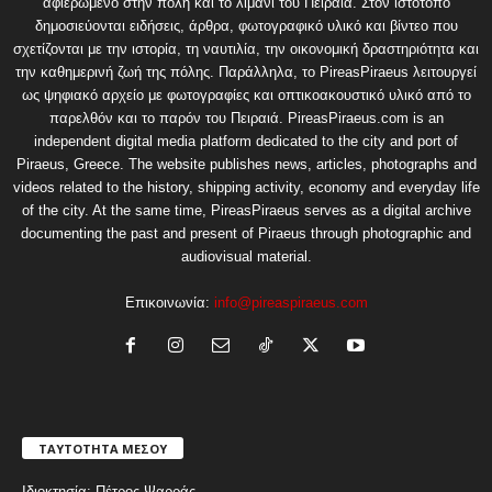
αφιερωμένο στην πόλη και το λιμάνι του Πειραιά. Στον ιστότοπο
δημοσιεύονται ειδήσεις, άρθρα, φωτογραφικό υλικό και βίντεο που
σχετίζονται με την ιστορία, τη ναυτιλία, την οικονομική δραστηριότητα και
την καθημερινή ζωή της πόλης. Παράλληλα, το PireasPiraeus λειτουργεί
ως ψηφιακό αρχείο με φωτογραφίες και οπτικοακουστικό υλικό από το
παρελθόν και το παρόν του Πειραιά. PireasPiraeus.com is an
independent digital media platform dedicated to the city and port of
Piraeus, Greece. The website publishes news, articles, photographs and
videos related to the history, shipping activity, economy and everyday life
of the city. At the same time, PireasPiraeus serves as a digital archive
documenting the past and present of Piraeus through photographic and
audiovisual material.
Επικοινωνία:
info@pireaspiraeus.com
ΤΑΥΤΟΤΗΤΑ ΜΕΣΟΥ
Ιδιοκτησία: Πέτρος Ψαρράς