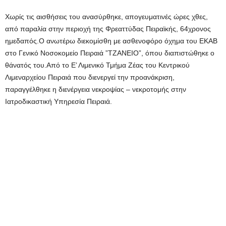
Χωρίς τις αισθήσεις του ανασύρθηκε, απογευματινές ώρες χθες,
από παραλία στην περιοχή της Φρεαττύδας Πειραϊκής, 64χρονος
ημεδαπός.Ο ανωτέρω διεκομίσθη με ασθενοφόρο όχημα του ΕΚΑΒ
στο Γενικό Νοσοκομείο Πειραιά ”ΤΖΑΝΕΙΟ”, όπου διαπιστώθηκε ο
θάνατός του.Από το Ε’ Λιμενικό Τμήμα Ζέας του Κεντρικού
Λιμεναρχείου Πειραιά που διενεργεί την προανάκριση,
παραγγέλθηκε η διενέργεια νεκροψίας – νεκροτομής στην
Ιατροδικαστική Υπηρεσία Πειραιά.