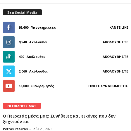
Στα Social Media
93,600
Υποστηρικτές
ΚΆΝΤΕ LIKE
9,540
Ακόλουθοι
ΑΚΟΛΟΥΘΉΣΤΕ
420
Ακόλουθοι
ΑΚΟΛΟΥΘΉΣΤΕ
2,060
Ακόλουθοι
ΑΚΟΛΟΥΘΉΣΤΕ
13,000
Συνδρομητές
ΓΊΝΕΤΕ ΣΥΝΔΡΟΜΗΤΉΣ
ΟΙ ΕΠΙΛΟΓΕΣ ΜΑΣ
Ο Πειραιάς μέσα μας: Συνήθειες και εικόνες που δεν
ξεχνιούνται
Petros Psarras
-
Ιούλ 23, 2026