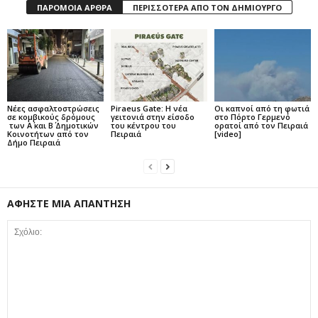
ΠΑΡΟΜΟΙΑ ΑΡΘΡΑ
ΠΕΡΙΣΣΟΤΕΡΑ ΑΠΟ ΤΟΝ ΔΗΜΙΟΥΡΓΟ
Νέες ασφαλτοστρώσεις
Piraeus Gate: Η νέα
Οι καπνοί από τη φωτιά
σε κομβικούς δρόμους
γειτονιά στην είσοδο
στο Πόρτο Γερμενό
των Α΄ και Β΄ Δημοτικών
του κέντρου του
ορατοί από τον Πειραιά
Κοινοτήτων από τον
Πειραιά
[video]
Δήμο Πειραιά
ΑΦΗΣΤΕ ΜΙΑ ΑΠΑΝΤΗΣΗ