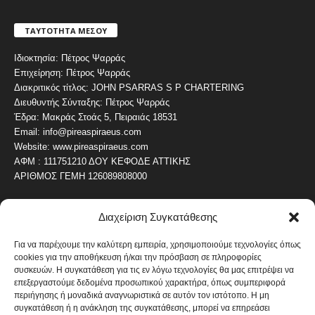
ΤΑΥΤΟΤΗΤΑ ΜΕΣΟΥ
Ιδιοκτησία: Πέτρος Ψαρράς
Επιχείρηση: Πέτρος Ψαρράς
Διακριτικός τίτλος: JOHN PSARRAS S P CHARTERING
Διευθυντής Σύνταξης: Πέτρος Ψαρράς
Έδρα: Μακράς Στοάς 5, Πειραιάς 18531
Email: info@pireaspiraeus.com
Website: www.pireaspiraeus.com
ΑΦΜ : 111751210 ΔΟΥ ΚΕΦΟΔΕ ΑΤΤΙΚΗΣ
ΑΡΙΘΜΟΣ ΓΕΜΗ 126089808000
Διαχείριση Συγκατάθεσης
ΔΗΜΟΦΙΛΗ ΚΑΤΗΓΟΡΙΑ
4486
ΝΕΑ ΤΟΥ ΠΕΙΡΑΙΑ
Για να παρέχουμε την καλύτερη εμπειρία, χρησιμοποιούμε τεχνολογίες όπως
cookies για την αποθήκευση ή/και την πρόσβαση σε πληροφορίες
1819
ΟΛΥΜΠΙΑΚΟΣ
συσκευών. Η συγκατάθεση για τις εν λόγω τεχνολογίες θα μας επιτρέψει να
1742
επεξεργαστούμε δεδομένα προσωπικού χαρακτήρα, όπως συμπεριφορά
ΑΛΛΑ ΚΟΙΝΩΝΙΚΑ
περιήγησης ή μοναδικά αναγνωριστικά σε αυτόν τον ιστότοπο. Η μη
1636
ΕΙΔΗΣΕΙΣ ΝΑΥΤΙΛΙΑ
συγκατάθεση ή η ανάκληση της συγκατάθεσης, μπορεί να επηρεάσει