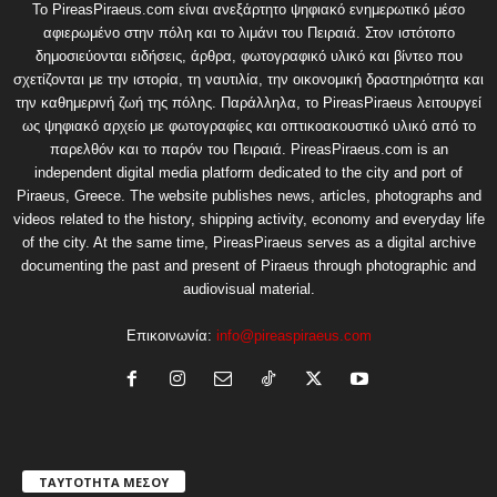
Το PireasPiraeus.com είναι ανεξάρτητο ψηφιακό ενημερωτικό μέσο
αφιερωμένο στην πόλη και το λιμάνι του Πειραιά. Στον ιστότοπο
δημοσιεύονται ειδήσεις, άρθρα, φωτογραφικό υλικό και βίντεο που
σχετίζονται με την ιστορία, τη ναυτιλία, την οικονομική δραστηριότητα και
την καθημερινή ζωή της πόλης. Παράλληλα, το PireasPiraeus λειτουργεί
ως ψηφιακό αρχείο με φωτογραφίες και οπτικοακουστικό υλικό από το
παρελθόν και το παρόν του Πειραιά. PireasPiraeus.com is an
independent digital media platform dedicated to the city and port of
Piraeus, Greece. The website publishes news, articles, photographs and
videos related to the history, shipping activity, economy and everyday life
of the city. At the same time, PireasPiraeus serves as a digital archive
documenting the past and present of Piraeus through photographic and
audiovisual material.
Επικοινωνία:
info@pireaspiraeus.com
ΤΑΥΤΟΤΗΤΑ ΜΕΣΟΥ