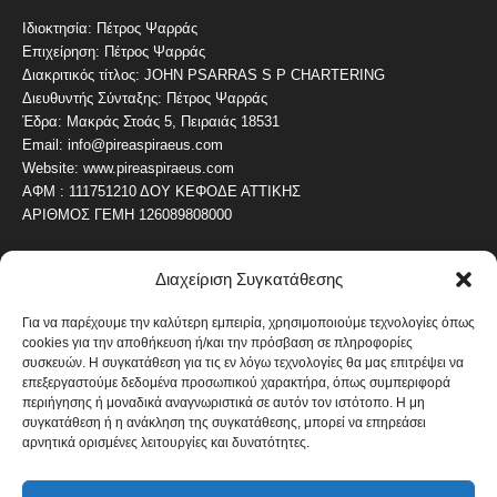
Ιδιοκτησία: Πέτρος Ψαρράς
Επιχείρηση: Πέτρος Ψαρράς
Διακριτικός τίτλος: JOHN PSARRAS S P CHARTERING
Διευθυντής Σύνταξης: Πέτρος Ψαρράς
Έδρα: Μακράς Στοάς 5, Πειραιάς 18531
Email: info@pireaspiraeus.com
Website: www.pireaspiraeus.com
ΑΦΜ : 111751210 ΔΟΥ ΚΕΦΟΔΕ ΑΤΤΙΚΗΣ
ΑΡΙΘΜΟΣ ΓΕΜΗ 126089808000
Διαχείριση Συγκατάθεσης
ΔΗΜΟΦΙΛΗ ΚΑΤΗΓΟΡΙΑ
4486
ΝΕΑ ΤΟΥ ΠΕΙΡΑΙΑ
Για να παρέχουμε την καλύτερη εμπειρία, χρησιμοποιούμε τεχνολογίες όπως
cookies για την αποθήκευση ή/και την πρόσβαση σε πληροφορίες
1819
ΟΛΥΜΠΙΑΚΟΣ
συσκευών. Η συγκατάθεση για τις εν λόγω τεχνολογίες θα μας επιτρέψει να
1742
επεξεργαστούμε δεδομένα προσωπικού χαρακτήρα, όπως συμπεριφορά
ΑΛΛΑ ΚΟΙΝΩΝΙΚΑ
περιήγησης ή μοναδικά αναγνωριστικά σε αυτόν τον ιστότοπο. Η μη
1636
ΕΙΔΗΣΕΙΣ ΝΑΥΤΙΛΙΑ
συγκατάθεση ή η ανάκληση της συγκατάθεσης, μπορεί να επηρεάσει
αρνητικά ορισμένες λειτουργίες και δυνατότητες.
1051
ΟΙΚΟΝΟΜΙΚΑ
822
ΚΑΛΛΙΤΕΧΝΙΚΑ