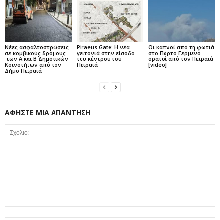
Νέες ασφαλτοστρώσεις
Piraeus Gate: Η νέα
Οι καπνοί από τη φωτιά
σε κομβικούς δρόμους
γειτονιά στην είσοδο
στο Πόρτο Γερμενό
των Α΄ και Β΄ Δημοτικών
του κέντρου του
ορατοί από τον Πειραιά
Κοινοτήτων από τον
Πειραιά
[video]
Δήμο Πειραιά
ΑΦΗΣΤΕ ΜΙΑ ΑΠΑΝΤΗΣΗ