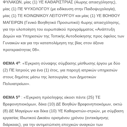
ΦΥΛΑΚΩΝ, μίας (1) ΥΕ ΚΑΘΑΡΙΣΤΡΙΑΣ (4ωρης απασχόλησης),
μίας (1) ΠΕ ΨΥΧΟΛΟΓΟΥ (με ειδίκευση στην Παιδοψυχολογία),
μίας (1) ΤΕ ΚΟΙΝΩΝΙΚΟΥ ΛΕΙΤΟΥΡΓΟΥ και μίας (1) ΥΕ ΒΟΗΘΟΥ
ΜΑΓΕΙΡΩΝ (Γενικό Βοηθητικό Προσωπικό) 4ωρης απασχόλησης,
για την υλοποίηση του ευρωπαϊκού προγράμματος «Ανάπτυξη
Δομών και Υπηρεσιών της Τοπικής Αυτοδιοίκησης προς όφελος των
Γυναικών και για την καταπολέμηση της βίας στον άξονα
προτεραιότητας 08».
ο
ΘΕΜΑ 4
: «Έγκριση σύναψης σύμβασης μίσθωσης έργου με δύο
(2) ΠΕ Ιατρούς για ένα (1) έτος, για παροχή ιατρικών υπηρεσιών
στους δημότες μέσω της λειτουργίας των Δημοτικών
Πολυιατρείων».
ο
ΘΕΜΑ 5
: «Έγκριση πρόσληψης είκοσι πέντε (25) ΤΕ
Βρεφονηπιοκόμων, δέκα (10) ΔΕ Βοηθών Βρεφονηπιοκόμων, οκτώ
(8) ΔΕ Μαγείρων και δέκα (10) ΥΕ Καθαριστών-στριών, με σύμβαση
εργασίας Ιδιωτικού Δικαίου ορισμένου χρόνου (εντεκάμηνης
διάρκειας), για την αντιμετώπιση εποχικών αναγκών των