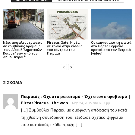
Νέες ασφαλτοστρώσεις
Piraeus Gate: Η νέα
Οι καπνοί από τη φωτιά
σε κομβικούς δρόμους
γειτονιά στην είσοδο
στο Πόρτο Γερμενό
των Α΄ και Β΄ Δημοτικών
του κέντρου του
ορατοί από τον Πειραιά
Κοινοτήτων από τον
Πειραιά
[video]
Δήμο Πειραιά
2 ΣΧΟΛΙΑ
Πειραιάς : Όχι στο ρατσισμό – Όχι στον εκφοβισμό |
PireasPiraeus . the web
Μαρ 24, 2015 στο 6:37 μμ
[…] Συμβούλιο Πειραιά, με ομόφωνη απόφασή του κατά
τη χθεσινή συνεδρίασή του, εξέδωσε σχετικό ψήφισμα
που καταδικάζει κάθε πράξη […]