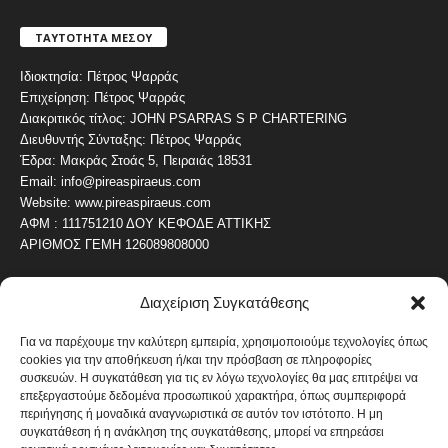
ΤΑΥΤΟΤΗΤΑ ΜΕΣΟΥ
Ιδιοκτησία: Πέτρος Ψαρράς
Επιχείρηση: Πέτρος Ψαρράς
Διακριτικός τίτλος: JOHN PSARRAS S P CHARTERING
Διευθυντής Σύνταξης: Πέτρος Ψαρράς
Έδρα: Μακράς Στοάς 5, Πειραιάς 18531
Email: info@pireaspiraeus.com
Website: www.pireaspiraeus.com
ΑΦΜ : 111751210 ΔΟΥ ΚΕΦΟΔΕ ΑΤΤΙΚΗΣ
ΑΡΙΘΜΟΣ ΓΕΜΗ 126089808000
Διαχείριση Συγκατάθεσης
ΔΗΜΟΦΙΛΗ ΚΑΤΗΓΟΡΙΑ
4486
ΝΕΑ ΤΟΥ ΠΕΙΡΑΙΑ
Για να παρέχουμε την καλύτερη εμπειρία, χρησιμοποιούμε τεχνολογίες όπως
cookies για την αποθήκευση ή/και την πρόσβαση σε πληροφορίες
1819
ΟΛΥΜΠΙΑΚΟΣ
συσκευών. Η συγκατάθεση για τις εν λόγω τεχνολογίες θα μας επιτρέψει να
1742
επεξεργαστούμε δεδομένα προσωπικού χαρακτήρα, όπως συμπεριφορά
ΑΛΛΑ ΚΟΙΝΩΝΙΚΑ
περιήγησης ή μοναδικά αναγνωριστικά σε αυτόν τον ιστότοπο. Η μη
1636
ΕΙΔΗΣΕΙΣ ΝΑΥΤΙΛΙΑ
συγκατάθεση ή η ανάκληση της συγκατάθεσης, μπορεί να επηρεάσει