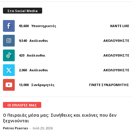
Στα Social Media
93,600
Υποστηρικτές
ΚΆΝΤΕ LIKE
9,540
Ακόλουθοι
ΑΚΟΛΟΥΘΉΣΤΕ
420
Ακόλουθοι
ΑΚΟΛΟΥΘΉΣΤΕ
2,060
Ακόλουθοι
ΑΚΟΛΟΥΘΉΣΤΕ
13,000
Συνδρομητές
ΓΊΝΕΤΕ ΣΥΝΔΡΟΜΗΤΉΣ
ΟΙ ΕΠΙΛΟΓΕΣ ΜΑΣ
Ο Πειραιάς μέσα μας: Συνήθειες και εικόνες που δεν
ξεχνιούνται
Petros Psarras
-
Ιούλ 23, 2026