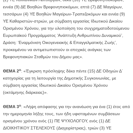
εννέα (9) ΔΕ Βοηθών Βρεφονηπιοκόμων, επτά (7) ΔΕ Μαγείρων,
τεσσάρων (4) ΥΕ Βοηθών Μαγείρων-Τραπεζοκόμων και εννέα (9)
ΥΕ Καθαριστών-στριών, με σύμβαση εργασίας Ιδιωτικού Δικαίου
Ορισμένου Χρόνου, για την υλοποίηση του συγχρηματοδοτούμενου
Ευρωπαϊκού Προγράμματος ‘Ανάπτυξη Ανθρωπίνου Δυναμικού’,
Δράση: ‘Εναρμόνιση Οικογενειακής & Επαγγελματικής Ζωής’,
προκειμένου να αντιμετωπιστούν οι εποχικές ανάγκες των
Βρεφονηπιακών Σταθμών του Δήμου μας».
ο
ΘΕΜΑ 2
: «Έγκριση πρόσληψης δέκα πέντε (15) ΔΕ Οδηγών Δ΄
κατηγορίας για τη λειτουργία της Δημοτικής Συγκοινωνίας, με
σύμβαση εργασίας Ιδιωτικού Δικαίου Ορισμένου Χρόνου
(οκτάμηνης διάρκειας)».
ο
ΘΕΜΑ 3
: «Λήψη απόφασης για την ανανέωση για ένα (1) έτος από
την ημερομηνία λήξης τους, των ήδη υφισταμένων συμβάσεων
ορισμένου χρόνου ενός (1) ΠΕ ΨΥΧΟΛΟΓΟΥ, ενός (1) ΔΕ
ΔΙΟΙΚΗΤΙΚΟΥ ΣΤΕΛΕΧΟΥΣ (Διαχειρίστριας), τριών (3) ΥΕ