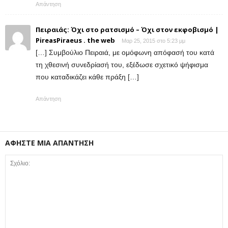
Απάντηση
Πειραιάς: Όχι στο ρατσισμό – Όχι στον εκφοβισμό |
PireasPiraeus . the web
Μαρ 25, 2015 στο 5:23 μμ
[…] Συμβούλιο Πειραιά, με ομόφωνη απόφασή του κατά
τη χθεσινή συνεδρίασή του, εξέδωσε σχετικό ψήφισμα
που καταδικάζει κάθε πράξη […]
Απάντηση
ΑΦΗΣΤΕ ΜΙΑ ΑΠΑΝΤΗΣΗ