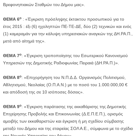
Βρεφονηπιακών Σταθμών του Δήμου μας».
ο
ΘΕΜΑ 6
: «Έγκριση πρόσληψης έκτακτου προσωπικού για το
έτος 2015 : έξι (6) ηχοληπτών ΠΕ-ΤΕ-ΔΕ, δύο (2) τεχνικών και ενός
(1) καμεραμάν για την κάλυψη υπηρεσιακών αναγκών της ΔΗ.ΡΑ.Π.,
μετά από αίτημά της».
ο
ΘΕΜΑ 7
: «Έγκριση τροποποίησης του Εσωτερικού Κανονισμού
Υπηρεσιών της Δημοτικής Ραδιοφωνίας Πειραιά (ΔΗ.ΡΑ.Π.)».
ο
ΘΕΜΑ 8
: «Επιχορήγηση του Ν.Π.Δ.Δ. Οργανισμός Πολιτισμού,
Αθλητισμού, Νεολαίας (Ο.Π.Α.Ν.) με το ποσό του 1.000.000,00 €
και απόδοσή της σε 10 ισόποσες δόσεις».
ο
ΘΕΜΑ 9
: «Έγκριση παράτασης της εκκαθάρισης της Δημοτικής
Επιχείρησης Προβολής και Επικοινωνίας (Δ.Ε.Π.Ε.Π.), ορισμός
αμοιβής των εκκαθαριστών και έγκριση ή μη σχεδίου σύμβασης
μεταξύ του Δήμου και της εταιρείας ΣΟΛ Α.Ε., σύμφωνα με το σχέδιο
της Νομικής Υπηρεσίας του Δήμου».