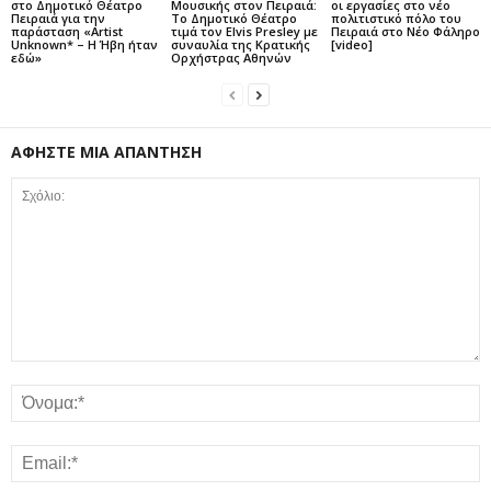
στο Δημοτικό Θέατρο
Μουσικής στον Πειραιά:
οι εργασίες στο νέο
Πειραιά για την
Το Δημοτικό Θέατρο
πολιτιστικό πόλο του
παράσταση «Artist
τιμά τον Elvis Presley με
Πειραιά στο Νέο Φάληρο
Unknown* – Η Ήβη ήταν
συναυλία της Κρατικής
[video]
εδώ»
Ορχήστρας Αθηνών
ΑΦΗΣΤΕ ΜΙΑ ΑΠΑΝΤΗΣΗ