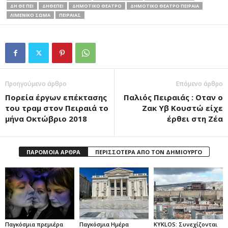
ΔΗ ΘΕ ΠΕΙ
ΔΗΘΕΠΕΙ
ΔΗΜΟΤΙΚΟ ΘΕΑΤΡΟ
ΔΗΜΟΤΙΚΟ ΘΕΑΤΡΟ ΠΕΙΡΑΙΑ
ΛΙΜΕΝΙΚΟ ΣΩΜΑ
ΠΕΙΡΑΙΑΣ
Προηγούμενο άρθρο
Επόμενο άρθρο
Πορεία έργων επέκτασης
Παλιός Πειραιάς : Οταν ο
του τραμ στον Πειραιά το
Ζακ Υβ Κουστώ είχε
μήνα Οκτώβριο 2018
έρθει στη Ζέα
ΠΑΡΟΜΟΙΑ ΑΡΘΡΑ
ΠΕΡΙΣΣΟΤΕΡΑ ΑΠΟ ΤΟΝ ΔΗΜΙΟΥΡΓΟ
Παγκόσμια πρεμιέρα
Παγκόσμια Ημέρα
KYKLOS: Συνεχίζονται