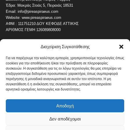
Έδρα: Μακράς Στοάς 5, Πειραιάς 18531
Email: info@pireaspiraeus.com
Website: www.pireaspiraeus.com
ΑΦΜ : 111751210 ΔΟΥ ΚΕΦΟΔΕ ΑΤΤΙΚΗΣ
ΑΡΙΘΜΟΣ ΓΕΜΗ 126089808000
Διαχείριση Συγκατάθεσης
ΔΗΜΟΦΙΛΗ ΚΑΤΗΓΟΡΙΑ
4486
ΝΕΑ ΤΟΥ ΠΕΙΡΑΙΑ
Για να παρέχουμε την καλύτερη εμπειρία, χρησιμοποιούμε τεχνολογίες όπως
cookies για την αποθήκευση ή/και την πρόσβαση σε πληροφορίες
1819
ΟΛΥΜΠΙΑΚΟΣ
συσκευών. Η συγκατάθεση για τις εν λόγω τεχνολογίες θα μας επιτρέψει να
1742
επεξεργαστούμε δεδομένα προσωπικού χαρακτήρα, όπως συμπεριφορά
ΑΛΛΑ ΚΟΙΝΩΝΙΚΑ
περιήγησης ή μοναδικά αναγνωριστικά σε αυτόν τον ιστότοπο. Η μη
1636
ΕΙΔΗΣΕΙΣ ΝΑΥΤΙΛΙΑ
συγκατάθεση ή η ανάκληση της συγκατάθεσης, μπορεί να επηρεάσει
αρνητικά ορισμένες λειτουργίες και δυνατότητες.
1051
ΟΙΚΟΝΟΜΙΚΑ
822
ΚΑΛΛΙΤΕΧΝΙΚΑ
Αποδοχή
608
ΝΕΑ Β' ΠΕΙΡΑΙΑ
Δεν αποδέχομαι