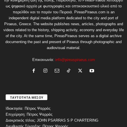
την καθημερινή ζωή της πόλης. Παράλληλα, το PireasPiraeus λειτουργεί
ως ψηφιακό αρχείο με φωτογραφίες και οπτικοακουστικό υλικό από το
παρελθόν και το παρόν του Πειραιά. PireasPiraeus.com is an
independent digital media platform dedicated to the city and port of
Piraeus, Greece. The website publishes news, articles, photographs and
videos related to the history, shipping activity, economy and everyday life
of the city. At the same time, PireasPiraeus serves as a digital archive
documenting the past and present of Piraeus through photographic and
audiovisual material.
Επικοινωνία:
info@pireaspiraeus.com
ΤΑΥΤΟΤΗΤΑ ΜΕΣΟΥ
Ιδιοκτησία: Πέτρος Ψαρράς
Επιχείρηση: Πέτρος Ψαρράς
Διακριτικός τίτλος: JOHN PSARRAS S P CHARTERING
Διευθυντής Σύνταξης: Πέτρος Ψαρράς