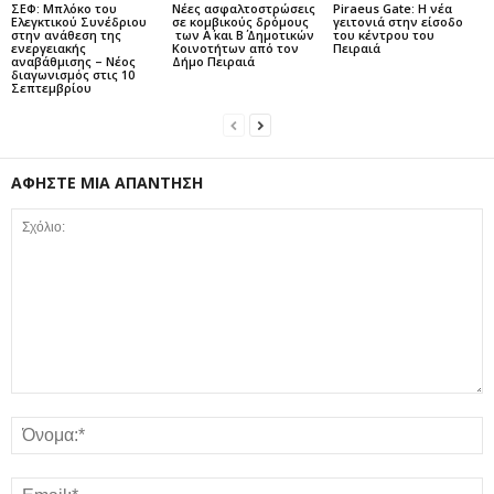
ΣΕΦ: Μπλόκο του
Νέες ασφαλτοστρώσεις
Piraeus Gate: Η νέα
Ελεγκτικού Συνέδριου
σε κομβικούς δρόμους
γειτονιά στην είσοδο
στην ανάθεση της
των Α΄ και Β΄ Δημοτικών
του κέντρου του
ενεργειακής
Κοινοτήτων από τον
Πειραιά
αναβάθμισης – Νέος
Δήμο Πειραιά
διαγωνισμός στις 10
Σεπτεμβρίου
ΑΦΗΣΤΕ ΜΙΑ ΑΠΑΝΤΗΣΗ