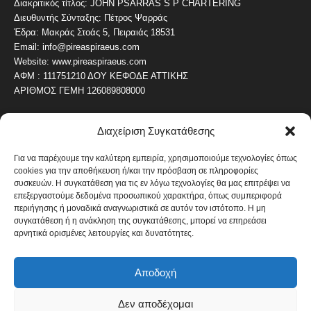
Διακριτικός τίτλος: JOHN PSARRAS S P CHARTERING
Διευθυντής Σύνταξης: Πέτρος Ψαρράς
Έδρα: Μακράς Στοάς 5, Πειραιάς 18531
Email: info@pireaspiraeus.com
Website: www.pireaspiraeus.com
ΑΦΜ : 111751210 ΔΟΥ ΚΕΦΟΔΕ ΑΤΤΙΚΗΣ
ΑΡΙΘΜΟΣ ΓΕΜΗ 126089808000
Διαχείριση Συγκατάθεσης
ΔΗΜΟΦΙΛΗ ΚΑΤΗΓΟΡΙΑ
4487
ΝΕΑ ΤΟΥ ΠΕΙΡΑΙΑ
Για να παρέχουμε την καλύτερη εμπειρία, χρησιμοποιούμε τεχνολογίες όπως
cookies για την αποθήκευση ή/και την πρόσβαση σε πληροφορίες
1820
ΟΛΥΜΠΙΑΚΟΣ
συσκευών. Η συγκατάθεση για τις εν λόγω τεχνολογίες θα μας επιτρέψει να
1742
επεξεργαστούμε δεδομένα προσωπικού χαρακτήρα, όπως συμπεριφορά
ΑΛΛΑ ΚΟΙΝΩΝΙΚΑ
περιήγησης ή μοναδικά αναγνωριστικά σε αυτόν τον ιστότοπο. Η μη
1636
ΕΙΔΗΣΕΙΣ ΝΑΥΤΙΛΙΑ
συγκατάθεση ή η ανάκληση της συγκατάθεσης, μπορεί να επηρεάσει
αρνητικά ορισμένες λειτουργίες και δυνατότητες.
1051
ΟΙΚΟΝΟΜΙΚΑ
822
ΚΑΛΛΙΤΕΧΝΙΚΑ
Αποδοχή
608
ΝΕΑ Β' ΠΕΙΡΑΙΑ
Δεν αποδέχομαι