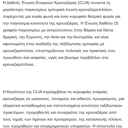
Η Διεθνής Ένωση Εταιρειών Κρουαζιέρας (CLIA) συνιστά τη
μεγαλύτερη παγκοσμίως εμπορική ένωση κρουαζιεροπλοίων,
παρέχοντας μια ενιαία φωνή και έναν κορυφαίο θεσμικό φορέα για
την παγκόσμια κοινότητα της κρουαζιέρας. Η Ένωση διαθέτει 15
γραφεία παγκοσμίως με εκπροσώπους στην Βόρεια και Νότια
Αμερική, την Ευρώπη, την Ασία και την Αυστραλία, και είναι
αφοσιωμένη στην ανάδειξη της ταξιδιωτικής εμπειρίας με
κρουαζιερόπλοιο, υποστηρίζοντας πολιτικές και πρακτικές που
προωθούν ένα ασφαλές, υγιές και βιώσιμο περιβάλλον στα
κρουαζιερόπλοια,.
Η Κοινότητα της CLIA περιλαμβάνει τις κορυφαίες εταιρείες
κρουαζιέρας σε ωκεανούς, ποταμούς και ειδικούς προορισμούς, μια
εξαιρετικά εκπαιδευμένη και πιστοποιημένη κοινότητα ταξιδιωτικών
πρακτόρων, προμηθευτές και συνεργάτες της κρουαζιέρας από
τους τομείς των λιμένων και προορισμών, της κατασκευής πλοίων,
των προμηθειών και επιχειρηματικών υπηρεσιών. Η αποστολή του