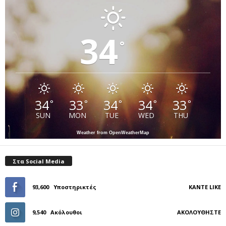
34
°
34
33
34
34
33
°
°
°
°
°
SUN
MON
TUE
WED
THU
Weather from OpenWeatherMap
Στα Social Media
93,600
Υποστηρικτές
ΚΆΝΤΕ LIKE
9,540
Ακόλουθοι
ΑΚΟΛΟΥΘΉΣΤΕ