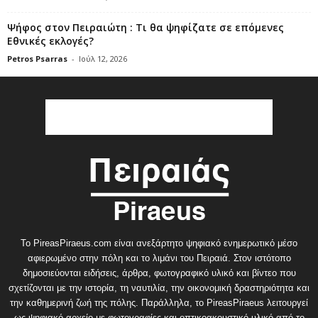
Ψήφος στον Πειραιώτη : Τι θα ψηφίζατε σε επόμενες
Εθνικές εκλογές?
Petros Psarras
-
Ιούλ 12, 2026
Το PireasPiraeus.com είναι ανεξάρτητο ψηφιακό ενημερωτικό μέσο
αφιερωμένο στην πόλη και το λιμάνι του Πειραιά. Στον ιστότοπο
δημοσιεύονται ειδήσεις, άρθρα, φωτογραφικό υλικό και βίντεο που
σχετίζονται με την ιστορία, τη ναυτιλία, την οικονομική δραστηριότητα και
την καθημερινή ζωή της πόλης. Παράλληλα, το PireasPiraeus λειτουργεί
ως ψηφιακό αρχείο με φωτογραφίες και οπτικοακουστικό υλικό από το