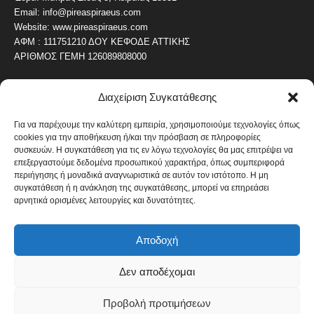
Email: info@pireaspiraeus.com
Website: www.pireaspiraeus.com
ΑΦΜ : 111751210 ΔΟΥ ΚΕΦΟΔΕ ΑΤΤΙΚΗΣ
ΑΡΙΘΜΟΣ ΓΕΜΗ 126089808000
Διαχείριση Συγκατάθεσης
ΔΗΜΟΦΙΛΗ ΚΑΤΗΓΟΡΙΑ
4487
ΝΕΑ ΤΟΥ ΠΕΙΡΑΙΑ
Για να παρέχουμε την καλύτερη εμπειρία, χρησιμοποιούμε τεχνολογίες όπως
cookies για την αποθήκευση ή/και την πρόσβαση σε πληροφορίες
1820
ΟΛΥΜΠΙΑΚΟΣ
συσκευών. Η συγκατάθεση για τις εν λόγω τεχνολογίες θα μας επιτρέψει να
1742
επεξεργαστούμε δεδομένα προσωπικού χαρακτήρα, όπως συμπεριφορά
ΑΛΛΑ ΚΟΙΝΩΝΙΚΑ
περιήγησης ή μοναδικά αναγνωριστικά σε αυτόν τον ιστότοπο. Η μη
1636
ΕΙΔΗΣΕΙΣ ΝΑΥΤΙΛΙΑ
συγκατάθεση ή η ανάκληση της συγκατάθεσης, μπορεί να επηρεάσει
αρνητικά ορισμένες λειτουργίες και δυνατότητες.
1051
ΟΙΚΟΝΟΜΙΚΑ
822
ΚΑΛΛΙΤΕΧΝΙΚΑ
Αποδοχή
608
ΝΕΑ Β' ΠΕΙΡΑΙΑ
Δεν αποδέχομαι
Προβολή προτιμήσεων