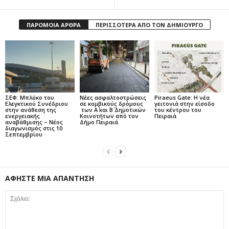
ΠΑΡΟΜΟΙΑ ΑΡΘΡΑ
ΠΕΡΙΣΣΟΤΕΡΑ ΑΠΟ ΤΟΝ ΔΗΜΙΟΥΡΓΟ
ΣΕΦ: Μπλόκο του
Νέες ασφαλτοστρώσεις
Piraeus Gate: Η νέα
Ελεγκτικού Συνέδριου
σε κομβικούς δρόμους
γειτονιά στην είσοδο
στην ανάθεση της
των Α΄ και Β΄ Δημοτικών
του κέντρου του
ενεργειακής
Κοινοτήτων από τον
Πειραιά
αναβάθμισης – Νέος
Δήμο Πειραιά
διαγωνισμός στις 10
Σεπτεμβρίου
ΑΦΗΣΤΕ ΜΙΑ ΑΠΑΝΤΗΣΗ