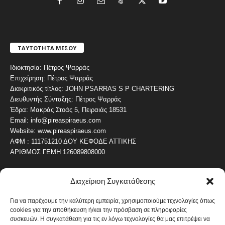
ΤΑΥΤΟΤΗΤΑ ΜΕΣΟΥ
Ιδιοκτησία: Πέτρος Ψαρράς
Επιχείρηση: Πέτρος Ψαρράς
Διακριτικός τίτλος: JOHN PSARRAS S P CHARTERING
Διευθυντής Σύνταξης: Πέτρος Ψαρράς
Έδρα: Μακράς Στοάς 5, Πειραιάς 18531
Email: info@pireaspiraeus.com
Website: www.pireaspiraeus.com
ΑΦΜ : 111751210 ΔΟΥ ΚΕΦΟΔΕ ΑΤΤΙΚΗΣ
ΑΡΙΘΜΟΣ ΓΕΜΗ 126089808000
Διαχείριση Συγκατάθεσης
ΔΗΜΟΦΙΛΗ ΚΑΤΗΓΟΡΙΑ
4487
ΝΕΑ ΤΟΥ ΠΕΙΡΑΙΑ
Για να παρέχουμε την καλύτερη εμπειρία, χρησιμοποιούμε τεχνολογίες όπως
cookies για την αποθήκευση ή/και την πρόσβαση σε πληροφορίες
1820
ΟΛΥΜΠΙΑΚΟΣ
συσκευών. Η συγκατάθεση για τις εν λόγω τεχνολογίες θα μας επιτρέψει να