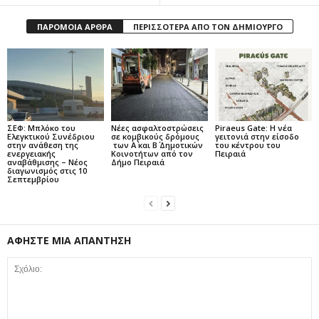
ΠΑΡΟΜΟΙΑ ΑΡΘΡΑ
ΠΕΡΙΣΣΟΤΕΡΑ ΑΠΟ ΤΟΝ ΔΗΜΙΟΥΡΓΟ
ΣΕΦ: Μπλόκο του
Νέες ασφαλτοστρώσεις
Piraeus Gate: Η νέα
Ελεγκτικού Συνέδριου
σε κομβικούς δρόμους
γειτονιά στην είσοδο
στην ανάθεση της
των Α΄ και Β΄ Δημοτικών
του κέντρου του
ενεργειακής
Κοινοτήτων από τον
Πειραιά
αναβάθμισης – Νέος
Δήμο Πειραιά
διαγωνισμός στις 10
Σεπτεμβρίου
ΑΦΗΣΤΕ ΜΙΑ ΑΠΑΝΤΗΣΗ