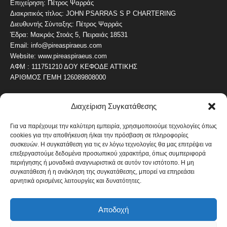
Επιχείρηση: Πέτρος Ψαρράς
Διακριτικός τίτλος: JOHN PSARRAS S P CHARTERING
Διευθυντής Σύνταξης: Πέτρος Ψαρράς
Έδρα: Μακράς Στοάς 5, Πειραιάς 18531
Email: info@pireaspiraeus.com
Website: www.pireaspiraeus.com
ΑΦΜ : 111751210 ΔΟΥ ΚΕΦΟΔΕ ΑΤΤΙΚΗΣ
ΑΡΙΘΜΟΣ ΓΕΜΗ 126089808000
Διαχείριση Συγκατάθεσης
ΔΗΜΟΦΙΛΗ ΚΑΤΗΓΟΡΙΑ
4486
ΝΕΑ ΤΟΥ ΠΕΙΡΑΙΑ
Για να παρέχουμε την καλύτερη εμπειρία, χρησιμοποιούμε τεχνολογίες όπως
cookies για την αποθήκευση ή/και την πρόσβαση σε πληροφορίες
1819
ΟΛΥΜΠΙΑΚΟΣ
συσκευών. Η συγκατάθεση για τις εν λόγω τεχνολογίες θα μας επιτρέψει να
1742
επεξεργαστούμε δεδομένα προσωπικού χαρακτήρα, όπως συμπεριφορά
ΑΛΛΑ ΚΟΙΝΩΝΙΚΑ
περιήγησης ή μοναδικά αναγνωριστικά σε αυτόν τον ιστότοπο. Η μη
1636
ΕΙΔΗΣΕΙΣ ΝΑΥΤΙΛΙΑ
συγκατάθεση ή η ανάκληση της συγκατάθεσης, μπορεί να επηρεάσει
αρνητικά ορισμένες λειτουργίες και δυνατότητες.
1051
ΟΙΚΟΝΟΜΙΚΑ
822
ΚΑΛΛΙΤΕΧΝΙΚΑ
Αποδοχή
608
ΝΕΑ Β' ΠΕΙΡΑΙΑ