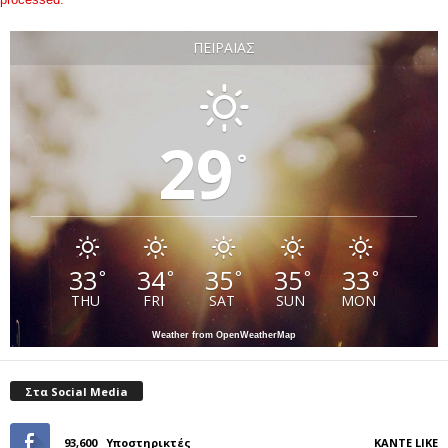
ΠΕΙΡΑΙΆΣ
29
°
33
34
35
35
33
°
°
°
°
°
THU
FRI
SAT
SUN
MON
Weather from OpenWeatherMap
Στα Social Media
93,600
Υποστηρικτές
ΚΆΝΤΕ LIKE