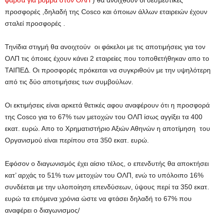
φάρσα για βόμβα στον ΟΛΠ
) θα ανοιχθούν οι δεσμευτικές
προσφορές ,δηλαδή της Cosco και όποιων άλλων εταιρειών έχουν
σταλεί προσφορές .
Τηνίδια στιγμή θα ανοιχτούν οι φάκελοι με τις αποτιμήσεις για τον
ΟΛΠ τις όποιες έχουν κάνει 2 εταιρείες που τοποθετήθηκαν απο το
ΤΑΙΠΕΔ. Οι προσφορές πρόκειται να συγκριθούν με την υψηλότερη
από τις δύο αποτιμήσεις των συμβούλων.
Οι εκτιμήσεις είναι αρκετά θετικές αφου αναφέρουν ότι η προσφορά
της Cosco για το 67% των μετοχών του ΟΛΠ ίσως αγγίξει τα 400
εκατ. ευρώ. Απο το Χρηματιστήριο Αξιών Αθηνών η αποτίμηση του
Οργανισμού είναι περίπου στα 350 εκατ. ευρώ.
Εφόσον ο διαγωνισμός έχει αίσιο τέλος, ο επενδυτής θα αποκτήσει
κατ’ αρχάς το 51% των μετοχών του ΟΛΠ, ενώ το υπόλοιπο 16%
συνδέεται με την υλοποίηση επενδύσεων, ύψους περί τα 350 εκατ.
ευρώ τα επόμενα χρόνια ώστε να φτάσει δηλαδή το 67% που
αναφέρει ο διαγωνισμος/