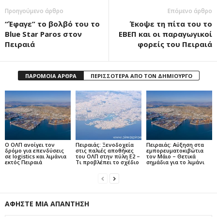
Προηγούμενο άρθρο
Επόμενο άρθρο
“Έφαγε” το βολβό του το
Έκοψε τη πίτα του το
Blue Star Paros στον
ΕΒΕΠ και οι παραγωγικοί
Πειραιά
φορείς του Πειραιά
ΠΑΡΟΜΟΙΑ ΑΡΘΡΑ
ΠΕΡΙΣΣΟΤΕΡΑ ΑΠΟ ΤΟΝ ΔΗΜΙΟΥΡΓΟ
Ο ΟΛΠ ανοίγει τον
Πειραιάς: Ξενοδοχεία
Πειραιάς: Αύξηση στα
δρόμο για επενδύσεις
στις παλιές αποθήκες
εμπορευματοκιβώτια
σε logistics και λιμάνια
του ΟΛΠ στην πύλη Ε2 –
τον Μάιο – Θετικά
εκτός Πειραιά
Τι προβλέπει το σχέδιο
σημάδια για το λιμάνι
ΑΦΗΣΤΕ ΜΙΑ ΑΠΑΝΤΗΣΗ