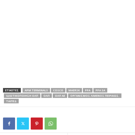
ΕΤΙΚΕΤΕΣ
APM TERMINALS
COSCO
MAERSK
PPA
PPA SA
ΙΔΙΩΤΙΚΟΠΟΙΗΣΗ ΟΛΠ
ΟΛΠ
ΟΛΠ ΑΕ
ΟΡΓΑΝΙΣΜΟΣ ΛΙΜΕΝΟΣ ΠΕΙΡΑΙΩΣ.
ΤΑΙΠΕΔ