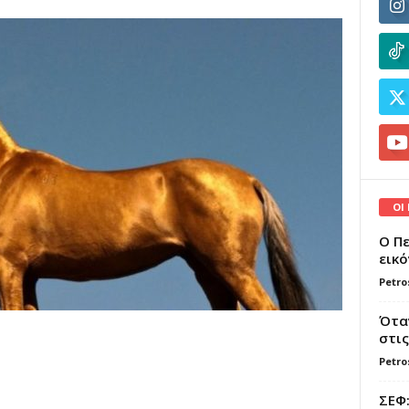
ΟΙ
Ο Πε
εικό
Petro
Όταν
στις
Petro
ΣΕΦ: