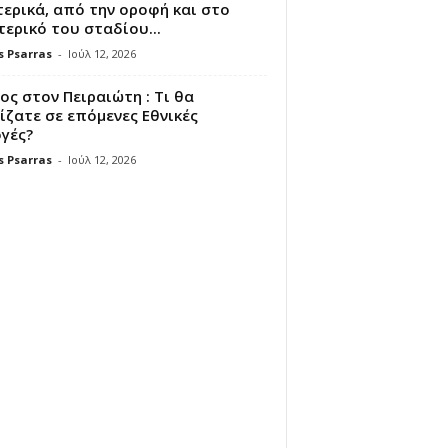
ερικά, από την οροφή και στο
ερικό του σταδίου...
s Psarras
-
Ιούλ 12, 2026
ς στον Πειραιώτη : Τι θα
ζατε σε επόμενες Εθνικές
γές?
s Psarras
-
Ιούλ 12, 2026