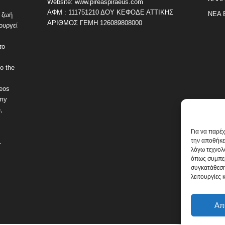
Website: www.pireaspiraeus.com
ΑΦΜ : 111751210 ΔΟΥ ΚΕΦΟΔΕ ΑΤΤΙΚΗΣ
ΝΕΑ 
 ζωή
ΑΡΙΘΜΟΣ ΓΕΜΗ 126089808000
ουργεί
το
o the
deos
omy
,
Για να παρέ
την αποθήκε
.
λόγω τεχνολ
όπως συμπερ
συγκατάθεση
λειτουργίες 
Απ