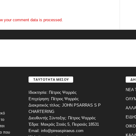
w your comment data is processed.
ΤΑΥΤΟΤΗΤΑ ΜΕΣΟΥ
ΔΗ
ΝΕΑ 
Ιδιοκτησία: Πέτρος Ψαρράς
Επιχείρηση: Πέτρος Ψαρράς
ΟΛΥ
Διακριτικός τίτλος: JOHN PSARRAS S P
ΑΛΛΑ
CHARTERING
ακό
ΕΙΔΗ
Διευθυντής Σύνταξης: Πέτρος Ψαρράς
 το
Έδρα: Μακράς Στοάς 5, Πειραιάς 18531
ται
ΟΙΚΟ
Email: info@pireaspiraeus.com
εο που
ΚΑΛΛ