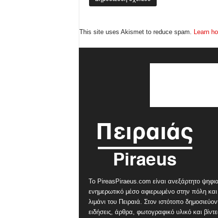
This site uses Akismet to reduce spam.
Learn ho
Το PireasPiraeus.com είναι ανεξάρτητο ψηφι
ενημερωτικό μέσο αφιερωμένο στην πόλη και
λιμάνι του Πειραιά. Στον ιστότοπο δημοσιεύον
ειδήσεις, άρθρα, φωτογραφικό υλικό και βίντ