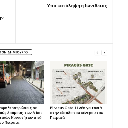
Υπο κατάληψη η Ιωνιδειος
ην
 ΤΟΝ ΔΗΜΙΟΥΡΓΟ
ασφαλτοστρώσεις σε
Piraeus Gate: Η νέα γειτονιά
ούς δρόμους των Α΄ και
στην είσοδο του κέντρου του
οτικών Κοινοτήτων από
Πειραιά
μο Πειραιά