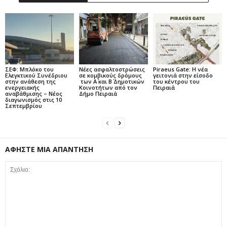
ΣΕΦ: Μπλόκο του
Νέες ασφαλτοστρώσεις
Piraeus Gate: Η νέα
Ελεγκτικού Συνέδριου
σε κομβικούς δρόμους
γειτονιά στην είσοδο
στην ανάθεση της
των Α΄ και Β΄ Δημοτικών
του κέντρου του
ενεργειακής
Κοινοτήτων από τον
Πειραιά
αναβάθμισης – Νέος
Δήμο Πειραιά
διαγωνισμός στις 10
Σεπτεμβρίου
ΑΦΗΣΤΕ ΜΙΑ ΑΠΑΝΤΗΣΗ