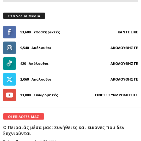
Στα Social Media
93,600
Υποστηρικτές
ΚΆΝΤΕ LIKE
9,540
Ακόλουθοι
ΑΚΟΛΟΥΘΉΣΤΕ
420
Ακόλουθοι
ΑΚΟΛΟΥΘΉΣΤΕ
2,060
Ακόλουθοι
ΑΚΟΛΟΥΘΉΣΤΕ
13,000
Συνδρομητές
ΓΊΝΕΤΕ ΣΥΝΔΡΟΜΗΤΉΣ
ΟΙ ΕΠΙΛΟΓΕΣ ΜΑΣ
Ο Πειραιάς μέσα μας: Συνήθειες και εικόνες που δεν
ξεχνιούνται