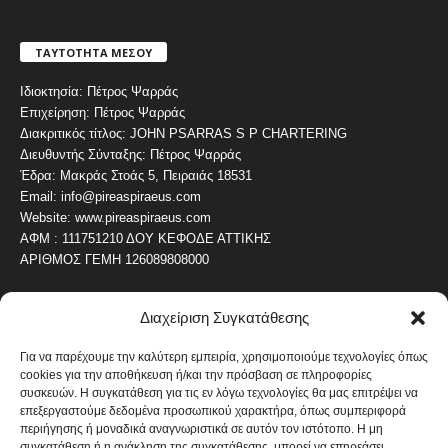
ΤΑΥΤΟΤΗΤΑ ΜΕΣΟΥ
Ιδιοκτησία: Πέτρος Ψαρράς
Επιχείρηση: Πέτρος Ψαρράς
Διακριτικός τίτλος: JOHN PSARRAS S P CHARTERING
Διευθυντής Σύνταξης: Πέτρος Ψαρράς
Έδρα: Μακράς Στοάς 5, Πειραιάς 18531
Email: info@pireaspiraeus.com
Website: www.pireaspiraeus.com
ΑΦΜ : 111751210 ΔΟΥ ΚΕΦΟΔΕ ΑΤΤΙΚΗΣ
ΑΡΙΘΜΟΣ ΓΕΜΗ 126089808000
Διαχείριση Συγκατάθεσης
ΔΗΜΟΦΙΛΗ ΚΑΤΗΓΟΡΙΑ
4487
ΝΕΑ ΤΟΥ ΠΕΙΡΑΙΑ
Για να παρέχουμε την καλύτερη εμπειρία, χρησιμοποιούμε τεχνολογίες όπως
cookies για την αποθήκευση ή/και την πρόσβαση σε πληροφορίες
1820
ΟΛΥΜΠΙΑΚΟΣ
συσκευών. Η συγκατάθεση για τις εν λόγω τεχνολογίες θα μας επιτρέψει να
1742
επεξεργαστούμε δεδομένα προσωπικού χαρακτήρα, όπως συμπεριφορά
ΑΛΛΑ ΚΟΙΝΩΝΙΚΑ
περιήγησης ή μοναδικά αναγνωριστικά σε αυτόν τον ιστότοπο. Η μη
1636
ΕΙΔΗΣΕΙΣ ΝΑΥΤΙΛΙΑ
συγκατάθεση ή η ανάκληση της συγκατάθεσης, μπορεί να επηρεάσει