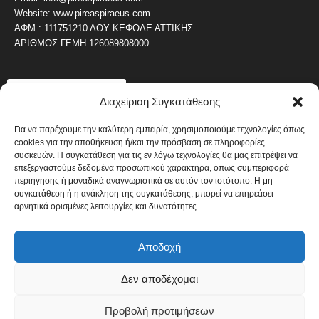
Website: www.pireaspiraeus.com
ΑΦΜ : 111751210 ΔΟΥ ΚΕΦΟΔΕ ΑΤΤΙΚΗΣ
ΑΡΙΘΜΟΣ ΓΕΜΗ 126089808000
ΔΗΜΟΦΙΛΗ ΚΑΤΗΓΟΡΙΑ
Διαχείριση Συγκατάθεσης
4486
ΝΕΑ ΤΟΥ ΠΕΙΡΑΙΑ
1819
Για να παρέχουμε την καλύτερη εμπειρία, χρησιμοποιούμε τεχνολογίες όπως
ΟΛΥΜΠΙΑΚΟΣ
cookies για την αποθήκευση ή/και την πρόσβαση σε πληροφορίες
1742
ΑΛΛΑ ΚΟΙΝΩΝΙΚΑ
συσκευών. Η συγκατάθεση για τις εν λόγω τεχνολογίες θα μας επιτρέψει να
επεξεργαστούμε δεδομένα προσωπικού χαρακτήρα, όπως συμπεριφορά
1636
ΕΙΔΗΣΕΙΣ ΝΑΥΤΙΛΙΑ
περιήγησης ή μοναδικά αναγνωριστικά σε αυτόν τον ιστότοπο. Η μη
1051
συγκατάθεση ή η ανάκληση της συγκατάθεσης, μπορεί να επηρεάσει
ΟΙΚΟΝΟΜΙΚΑ
αρνητικά ορισμένες λειτουργίες και δυνατότητες.
822
ΚΑΛΛΙΤΕΧΝΙΚΑ
608
ΝΕΑ Β' ΠΕΙΡΑΙΑ
Αποδοχή
Δεν αποδέχομαι
Πολιτική Cookies
Όροι και Προϋποθέσεις
Προβολή προτιμήσεων