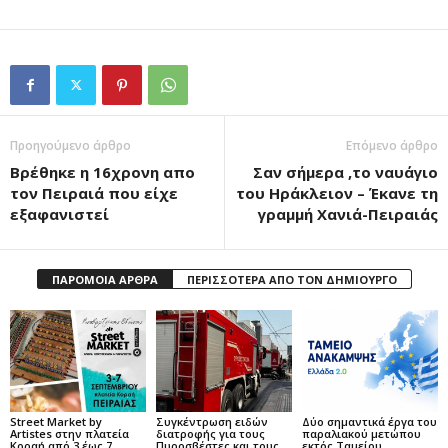
Προηγούμενο άρθρο
Επόμενο άρθρο
Βρέθηκε η 16χρονη απο
Σαν σήμερα ,το ναυάγιο
τον Πειραιά που είχε
του Ηράκλειον – Έκανε τη
εξαφανιστεί
γραμμή Χανιά-Πειραιάς
ΠΑΡΟΜΟΙΑ ΑΡΘΡΑ
ΠΕΡΙΣΣΟΤΕΡΑ ΑΠΟ ΤΟΝ ΔΗΜΙΟΥΡΓΟ
Street Market by
Συγκέντρωση ειδών
Δύο σημαντικά έργα του
Artistes στην πλατεία
διατροφής για τους
παραλιακού μετώπου
Κοραή από 3 έως 7
Πυροσβέστες και τους
εκτός Ταμείου