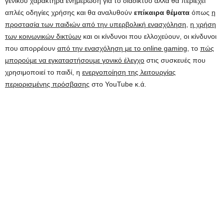
γενικού χαρακτήρα ενημέρωση για το διαδίκτυο αλλά θα περιέχει
απλές οδηγίες χρήσης και θα αναλυθούν
επίκαιρα θέματα
όπως
η
προστασία των παιδιών από την υπερβολική ενασχόληση
,
η χρήση
των κοινωνικών δικτύων
και οι κίνδυνοι που ελλοχεύουν, οι κίνδυνοι
που απορρέουν
από την ενασχόληση με το online gaming
, το
πώς
μπορούμε να εγκαταστήσουμε γονικό έλεγχο
στις συσκευές που
χρησιμοποιεί το παιδί, η
ενεργοποίηση της λειτουργίας
περιορισμένης πρόσβασης
στο YouTube κ.ά.