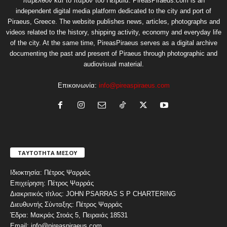
παρελθόν και το παρόν του Πειραιά. PireasPiraeus.com is an
independent digital media platform dedicated to the city and port of
Piraeus, Greece. The website publishes news, articles, photographs and
videos related to the history, shipping activity, economy and everyday life
of the city. At the same time, PireasPiraeus serves as a digital archive
documenting the past and present of Piraeus through photographic and
audiovisual material.
Επικοινωνία:
info@pireaspiraeus.com
ΤΑΥΤΟΤΗΤΑ ΜΕΣΟΥ
Ιδιοκτησία: Πέτρος Ψαρράς
Επιχείρηση: Πέτρος Ψαρράς
Διακριτικός τίτλος: JOHN PSARRAS S P CHARTERING
Διευθυντής Σύνταξης: Πέτρος Ψαρράς
Έδρα: Μακράς Στοάς 5, Πειραιάς 18531
Email: info@pireaspiraeus.com