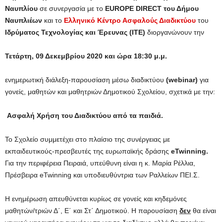
Ναυπλίου
σε συνεργασία με το
EUROPE DIRECT του Δήμου
Ναυπλιέων
και το
Ελληνικό Κέντρο Ασφαλούς Διαδικτύου
του
Ιδρύματος Τεχνολογίας και Έρευνας
(ΙΤΕ)
διοργανώνουν την
Τετάρτη, 09 Δεκεμβρίου 2020 και ώρα 18:30 μ.μ.
ενημερωτική διάλεξη-παρουσίαση μέσω διαδικτύου
(webinar)
για
γονείς, μαθητών και μαθητριών Δημοτικού Σχολείου, σχετικά με την:
Ασφαλή Χρήση του Διαδικτύου από τα παιδιά.
Το Σχολείο συμμετέχει στο πλαίσιο της συνέργειας με
εκπαιδευτικούς-πρεσβευτές της ευρωπαϊκής δράσης
eTwinning.
Για την περιφέρεια Πειραιά, υπεύθυνη είναι η κ. Μαρία Ρέλλια,
Πρέσβειρα eTwinning και υποδιευθύντρια των Ραλλείων ΠΕΙ.Σ.
Η ενημέρωση απευθύνεται κυρίως σε γονείς και κηδεμόνες
μαθητών/τριών Δ΄, Ε΄ και Στ΄ Δημοτικού. Η παρουσίαση
δεν
θα είναι