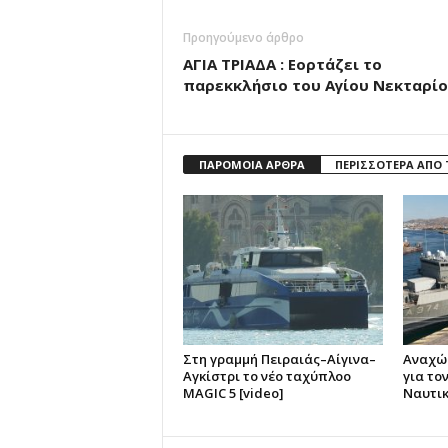
Προηγούμενο άρθρο
ΑΓΙΑ ΤΡΙΑΔΑ : Εορτάζει το
παρεκκλήσιο του Αγίου Νεκταρί
ΠΑΡΟΜΟΙΑ ΑΡΘΡΑ
ΠΕΡΙΣΣΟΤΕΡΑ ΑΠΟ
Στη γραμμή Πειραιάς–Αίγινα–
Αναχώρ
Αγκίστρι το νέο ταχύπλοο
για τον
MAGIC 5 [video]
Ναυτικ