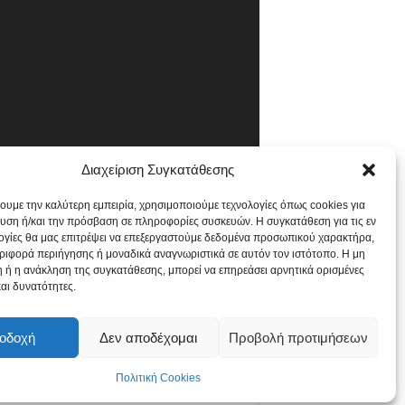
Διαχείριση Συγκατάθεσης
χουμε την καλύτερη εμπειρία, χρησιμοποιούμε τεχνολογίες όπως cookies για
υση ή/και την πρόσβαση σε πληροφορίες συσκευών. Η συγκατάθεση για τις εν
ογίες θα μας επιτρέψει να επεξεργαστούμε δεδομένα προσωπικού χαρακτήρα,
ιφορά περιήγησης ή μοναδικά αναγνωριστικά σε αυτόν τον ιστότοπο. Η μη
 ή η ανάκληση της συγκατάθεσης, μπορεί να επηρεάσει αρνητικά ορισμένες
και δυνατότητες.
οδοχή
Δεν αποδέχομαι
Προβολή προτιμήσεων
Πολιτική Cookies
Πολιτική Cookies
Όροι και Προϋποθέσεις