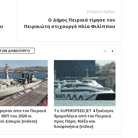
Επόμενο άρθρο
Ο Δήμος Πειραιά τίμησε τον
ου
Πειραιώτη στιχουργό Ηλία Φιλίππου
 ΤΟΝ ΔΗΜΙΟΥΡΓΟ
ησαν απο τον Πειραιά
Το SUPERSPEED JET 4 ξεκίνησε
 ΘΕΠ του 2026 οι
δρομολόγια από τον Πειραιά
οί Δόκιμοι [videos]
προς Πάρο, Νάξο και
Κουφονήσια [video]