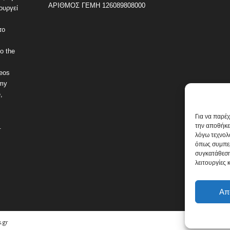
ΑΡΙΘΜΟΣ ΓΕΜΗ 126089808000
ουργεί
το
o the
deos
omy
,
Για να παρέ
την αποθήκε
.
λόγω τεχνολ
όπως συμπερ
συγκατάθεση
λειτουργίες 
Απ
.gr