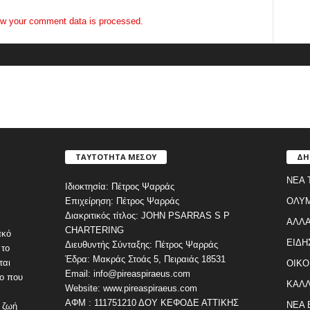
w your comment data is processed.
ΤΑΥΤΟΤΗΤΑ ΜΕΣΟΥ
ΔΗ
ΝΕΑ 
Ιδιοκτησία: Πέτρος Ψαρράς
Επιχείρηση: Πέτρος Ψαρράς
ΟΛΥ
Διακριτικός τίτλος: JOHN PSARRAS S P
ΑΛΛΑ
CHARTERING
ακό
ΕΙΔΗ
Διευθυντής Σύνταξης: Πέτρος Ψαρράς
 το
Έδρα: Μακράς Στοάς 5, Πειραιάς 18531
ται
ΟΙΚΟ
Email: info@pireaspiraeus.com
εο που
ΚΑΛΛ
Website: www.pireaspiraeus.com
ΑΦΜ : 111751210 ΔΟΥ ΚΕΦΟΔΕ ΑΤΤΙΚΗΣ
ΝΕΑ 
 ζωή