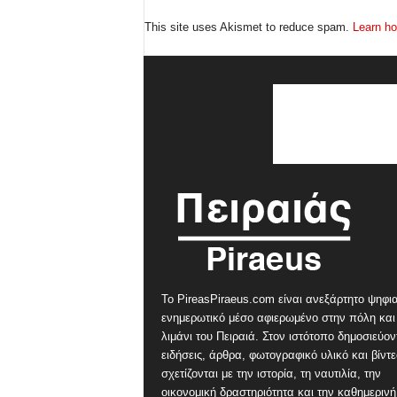
This site uses Akismet to reduce spam.
Learn ho
Το PireasPiraeus.com είναι ανεξάρτητο ψηφι
ενημερωτικό μέσο αφιερωμένο στην πόλη και
λιμάνι του Πειραιά. Στον ιστότοπο δημοσιεύον
ειδήσεις, άρθρα, φωτογραφικό υλικό και βίντ
σχετίζονται με την ιστορία, τη ναυτιλία, την
οικονομική δραστηριότητα και την καθημερινή