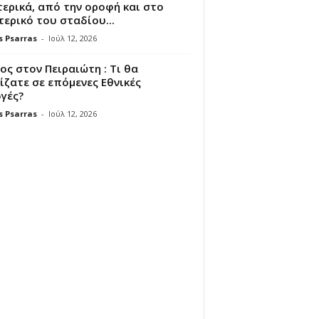
ερικά, από την οροφή και στο
ερικό του σταδίου...
s Psarras
-
Ιούλ 12, 2026
ς στον Πειραιώτη : Τι θα
ζατε σε επόμενες Εθνικές
γές?
s Psarras
-
Ιούλ 12, 2026