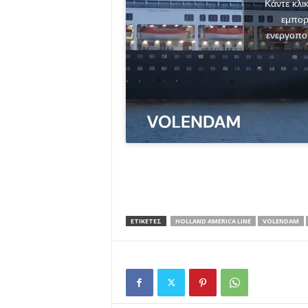
Κάντε κλι
εμπορ
ενεργοπο
ΕΤΙΚΕΤΕΣ
HOLLAND AMERICA LINE
VOLENDAM