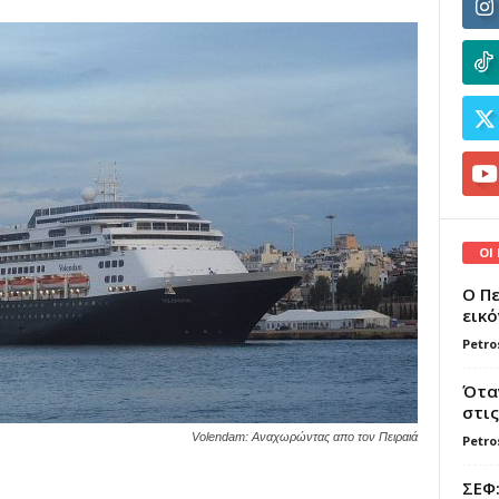
ΟΙ
Ο Πε
εικό
Petro
Όταν
στις
Volendam: Αναχωρώντας απο τον Πειραιά
Petro
ΣΕΦ: